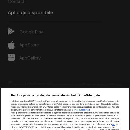
Contact
Aplicații disponibile
Google Play
App Store
AppGallery
Nouă ne pasă ca datele tale personale să rămână confidențiale
Noi și partenerii noștri
589
stocăm și/sau accesăm informații pe dispozitivul dvs., precum identificatorii cookie unici
pentru prelucrarea datelor cu caracter personal. Puteți accepta sau gestiona preferințele dvs. făcând clic mai jos,
respectiv vă puteți opune utilizării unui interes legitim în orice moment pe pagina cu politica de confidențialitate. Aceste
alegeri vor fi raportate partenerilor noștri și nu vă vor afecta navigarea.
Mai multe detalii
Urmărește-ne pe:
Noi si partenerii nostri (retelele de socializare si agentiile de publicitate partenere, precum si furnizorii nostri de servicii de
date analitice) prelucram date pentru a permite website-ului sa functioneze, pentru a personaliza continutul si
anunturile publicitare afisate in functie de interesele si/sau profilul dvs., pentru a va oferi functionalitati aferente
retelelor de socializare si pentru a analiza traficul pe website. Beneficiati de drepturile prevazute de art. 15-22 din GDPR
in legatura cu prelucrarea datelor cu caracter personal. Aceste drepturi pot fi exercitate prin modalitatea indicata
aici
. Prin
click pe “ACCEPT TOATE”, acceptati folosirea tuturor Tehnologiilor de tip Cookie, care implica inclusiv acceptul dvs. cu