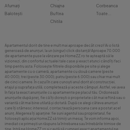
Afumați
Chiajna
Corbeanca
Balotești
Buftea
Toate...
Chitila
Apartamentul dorit de tine e mult mai aproape decât crezi! Ai o listă
generoasă de anunțuri, la un (singur) click distanță! Aproape 70.000
de apartamente puse la vânzare pe HomeZZ.ro te așteaptă să le
vizionezi, din confortul actualei tale case și exact atunci când îți faci
timp pentru asta. Folosește filtrele disponibile pe site și alege
apartamente cu o cameră, apartamente cu două camere (peste
40.000), trei (peste 30.000), patru (peste 6.000) sau chiar mai mult
de cinci camere. În cazul în care cunoști anul dorit al construcției,
etajul și suprafața utilă, completează și aceste câmpuri. Astfel, vei avea
în fața ta exact anunțurile cu apartamente pe placul tău. Ordonează
anunțurile după preț, fie că îți dorești o proprietate cât mai ieftină sau o
variantă cât mai bine utilată și dotată. După ce alegi câteva anunțuri
care îți stârnesc interesul, contactează persoana care a postat acel
anunț. Alegerea îți aparține: fie suni agentul sau proprietarul, fie
folosești aplicația HomeZZ să trimiți un mesaj. Te vom informa apoi,
imediat ce primești un răspuns la întrebarea sau întrebările trimise de
tine. Intră pe HomeZZ.ro și caută să cumperi exact apartamentul pe