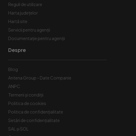
Reguli de utilizare
Harta județelor
Hartă site
Servicii pentru agenții
Documentație pentru agenții
Despre
Blog
Antena Group - Date Companie
ANPC
Termeni și condiții
Politica de cookies
Politica de confidențialitate
Setări de confidențialitate
SAL și SOL