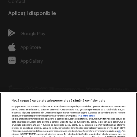
Contact
Aplicații disponibile
Google Play
App Store
AppGallery
Nouă ne pasă ca datele tale personale să rămână confidențiale
Noi și partenerii noștri
589
stocăm și/sau accesăm informații pe dispozitivul dvs., precum identificatorii cookie unici
pentru prelucrarea datelor cu caracter personal. Puteți accepta sau gestiona preferințele dvs. făcând clic mai jos,
respectiv vă puteți opune utilizării unui interes legitim în orice moment pe pagina cu politica de confidențialitate. Aceste
alegeri vor fi raportate partenerilor noștri și nu vă vor afecta navigarea.
Mai multe detalii
Urmărește-ne pe:
Noi si partenerii nostri (retelele de socializare si agentiile de publicitate partenere, precum si furnizorii nostri de servicii de
date analitice) prelucram date pentru a permite website-ului sa functioneze, pentru a personaliza continutul si
anunturile publicitare afisate in functie de interesele si/sau profilul dvs., pentru a va oferi functionalitati aferente
retelelor de socializare si pentru a analiza traficul pe website. Beneficiati de drepturile prevazute de art. 15-22 din GDPR
in legatura cu prelucrarea datelor cu caracter personal. Aceste drepturi pot fi exercitate prin modalitatea indicata
aici
. Prin
click pe “ACCEPT TOATE”, acceptati folosirea tuturor Tehnologiilor de tip Cookie, care implica inclusiv acceptul dvs. cu