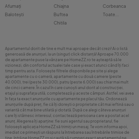
Afumați
Chiajna
Corbeanca
Balotești
Buftea
Toate...
Chitila
Apartamentul dorit de tine e mult mai aproape decât crezi! Ai o listă
generoasă de anunțuri, la un (singur) click distanță! Aproape 70.000
de apartamente puse la vânzare pe HomeZZ.ro te așteaptă să le
vizionezi, din confortul actualei tale case și exact atunci când îți faci
timp pentru asta. Folosește filtrele disponibile pe site și alege
apartamente cu o cameră, apartamente cu două camere (peste
40.000), trei (peste 30.000), patru (peste 6.000) sau chiar mai mult
de cinci camere. În cazul în care cunoști anul dorit al construcției,
etajul și suprafața utilă, completează și aceste câmpuri. Astfel, vei avea
în fața ta exact anunțurile cu apartamente pe placul tău. Ordonează
anunțurile după preț, fie că îți dorești o proprietate cât mai ieftină sau o
variantă cât mai bine utilată și dotată. După ce alegi câteva anunțuri
care îți stârnesc interesul, contactează persoana care a postat acel
anunț. Alegerea îți aparține: fie suni agentul sau proprietarul, fie
folosești aplicația HomeZZ să trimiți un mesaj. Te vom informa apoi,
imediat ce primești un răspuns la întrebarea sau întrebările trimise de
tine. Intră pe HomeZZ.ro și caută să cumperi exact apartamentul pe