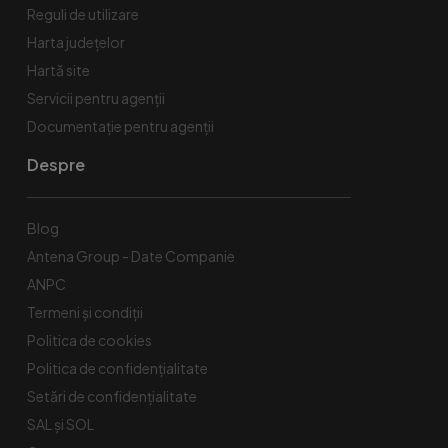
Reguli de utilizare
Harta județelor
Hartă site
Servicii pentru agenții
Documentație pentru agenții
Despre
Blog
Antena Group - Date Companie
ANPC
Termeni și condiții
Politica de cookies
Politica de confidențialitate
Setări de confidențialitate
SAL și SOL