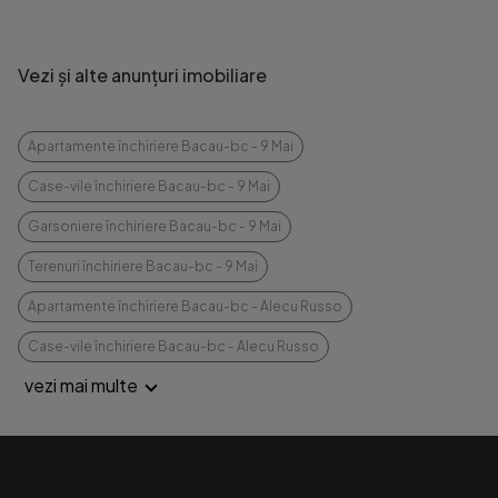
Vezi și alte anunțuri imobiliare
Apartamente închiriere Bacau-bc - 9 Mai
Case-vile închiriere Bacau-bc - 9 Mai
Garsoniere închiriere Bacau-bc - 9 Mai
Terenuri închiriere Bacau-bc - 9 Mai
Apartamente închiriere Bacau-bc - Alecu Russo
Case-vile închiriere Bacau-bc - Alecu Russo
vezi mai multe