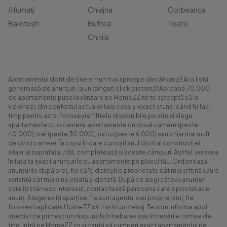
Afumați
Chiajna
Corbeanca
Balotești
Buftea
Toate...
Chitila
Apartamentul dorit de tine e mult mai aproape decât crezi! Ai o listă
generoasă de anunțuri, la un (singur) click distanță! Aproape 70.000
de apartamente puse la vânzare pe HomeZZ.ro te așteaptă să le
vizionezi, din confortul actualei tale case și exact atunci când îți faci
timp pentru asta. Folosește filtrele disponibile pe site și alege
apartamente cu o cameră, apartamente cu două camere (peste
40.000), trei (peste 30.000), patru (peste 6.000) sau chiar mai mult
de cinci camere. În cazul în care cunoști anul dorit al construcției,
etajul și suprafața utilă, completează și aceste câmpuri. Astfel, vei avea
în fața ta exact anunțurile cu apartamente pe placul tău. Ordonează
anunțurile după preț, fie că îți dorești o proprietate cât mai ieftină sau o
variantă cât mai bine utilată și dotată. După ce alegi câteva anunțuri
care îți stârnesc interesul, contactează persoana care a postat acel
anunț. Alegerea îți aparține: fie suni agentul sau proprietarul, fie
folosești aplicația HomeZZ să trimiți un mesaj. Te vom informa apoi,
imediat ce primești un răspuns la întrebarea sau întrebările trimise de
tine. Intră pe HomeZZ.ro și caută să cumperi exact apartamentul pe