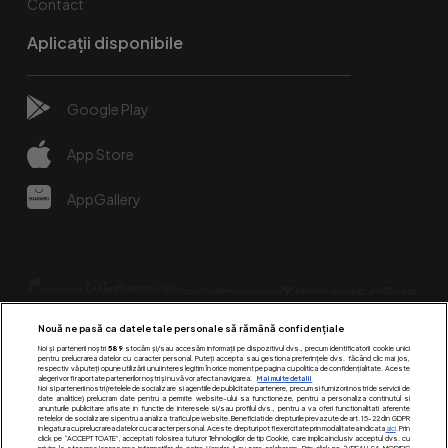
Contact
Aplicații disponibile
Google Play
App Store
AppGallery
Nouă ne pasă ca datele tale personale să rămână confidențiale
Noi și partenerii noștri
589
stocăm și/sau accesăm informații pe dispozitivul dvs., precum identificatorii cookie unici
pentru prelucrarea datelor cu caracter personal. Puteți accepta sau gestiona preferințele dvs. făcând clic mai jos,
respectiv vă puteți opune utilizării unui interes legitim în orice moment pe pagina cu politica de confidențialitate. Aceste
alegeri vor fi raportate partenerilor noștri și nu vă vor afecta navigarea.
Mai multe detalii
Urmărește-ne pe:
Noi si partenerii nostri (retelele de socializare si agentiile de publicitate partenere, precum si furnizorii nostri de servicii de
date analitice) prelucram date pentru a permite website-ului sa functioneze, pentru a personaliza continutul si
anunturile publicitare afisate in functie de interesele si/sau profilul dvs., pentru a va oferi functionalitati aferente
retelelor de socializare si pentru a analiza traficul pe website. Beneficiati de drepturile prevazute de art. 15-22 din GDPR
in legatura cu prelucrarea datelor cu caracter personal. Aceste drepturi pot fi exercitate prin modalitatea indicata
aici
. Prin
click pe “ACCEPT TOATE”, acceptati folosirea tuturor Tehnologiilor de tip Cookie, care implica inclusiv acceptul dvs. cu