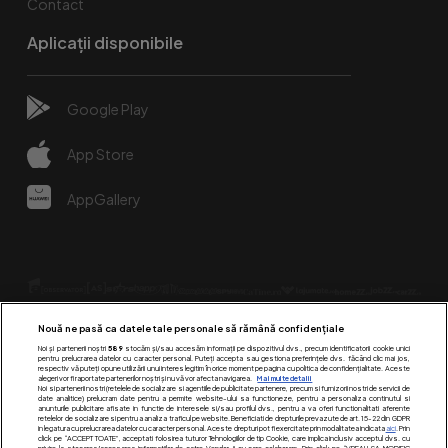
Contact
Aplicații disponibile
Google Play
App Store
AppGallery
Nouă ne pasă ca datele tale personale să rămână confidențiale
Noi și partenerii noștri
589
stocăm și/sau accesăm informații pe dispozitivul dvs., precum identificatorii cookie unici
pentru prelucrarea datelor cu caracter personal. Puteți accepta sau gestiona preferințele dvs. făcând clic mai jos,
respectiv vă puteți opune utilizării unui interes legitim în orice moment pe pagina cu politica de confidențialitate. Aceste
alegeri vor fi raportate partenerilor noștri și nu vă vor afecta navigarea.
Mai multe detalii
Urmărește-ne pe:
Noi si partenerii nostri (retelele de socializare si agentiile de publicitate partenere, precum si furnizorii nostri de servicii de
date analitice) prelucram date pentru a permite website-ului sa functioneze, pentru a personaliza continutul si
anunturile publicitare afisate in functie de interesele si/sau profilul dvs., pentru a va oferi functionalitati aferente
retelelor de socializare si pentru a analiza traficul pe website. Beneficiati de drepturile prevazute de art. 15-22 din GDPR
in legatura cu prelucrarea datelor cu caracter personal. Aceste drepturi pot fi exercitate prin modalitatea indicata
aici
. Prin
click pe “ACCEPT TOATE”, acceptati folosirea tuturor Tehnologiilor de tip Cookie, care implica inclusiv acceptul dvs. cu