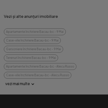
Vezi și alte anunțuri imobiliare
Apartamente închiriere Bacau-bc - 9 Mai
Case-vile închiriere Bacau-bc - 9 Mai
Garsoniere închiriere Bacau-bc - 9 Mai
Terenuri închiriere Bacau-bc - 9 Mai
Apartamente închiriere Bacau-bc - Alecu Russo
Case-vile închiriere Bacau-bc - Alecu Russo
vezi mai multe