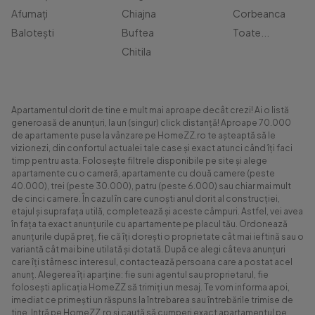
Afumați
Chiajna
Corbeanca
Balotești
Buftea
Toate...
Chitila
Apartamentul dorit de tine e mult mai aproape decât crezi! Ai o listă
generoasă de anunțuri, la un (singur) click distanță! Aproape 70.000
de apartamente puse la vânzare pe HomeZZ.ro te așteaptă să le
vizionezi, din confortul actualei tale case și exact atunci când îți faci
timp pentru asta. Folosește filtrele disponibile pe site și alege
apartamente cu o cameră, apartamente cu două camere (peste
40.000), trei (peste 30.000), patru (peste 6.000) sau chiar mai mult
de cinci camere. În cazul în care cunoști anul dorit al construcției,
etajul și suprafața utilă, completează și aceste câmpuri. Astfel, vei avea
în fața ta exact anunțurile cu apartamente pe placul tău. Ordonează
anunțurile după preț, fie că îți dorești o proprietate cât mai ieftină sau o
variantă cât mai bine utilată și dotată. După ce alegi câteva anunțuri
care îți stârnesc interesul, contactează persoana care a postat acel
anunț. Alegerea îți aparține: fie suni agentul sau proprietarul, fie
folosești aplicația HomeZZ să trimiți un mesaj. Te vom informa apoi,
imediat ce primești un răspuns la întrebarea sau întrebările trimise de
tine. Intră pe HomeZZ.ro și caută să cumperi exact apartamentul pe