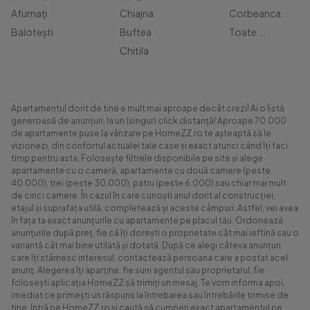
Afumați
Chiajna
Corbeanca
Balotești
Buftea
Toate...
Chitila
Apartamentul dorit de tine e mult mai aproape decât crezi! Ai o listă
generoasă de anunțuri, la un (singur) click distanță! Aproape 70.000
de apartamente puse la vânzare pe HomeZZ.ro te așteaptă să le
vizionezi, din confortul actualei tale case și exact atunci când îți faci
timp pentru asta. Folosește filtrele disponibile pe site și alege
apartamente cu o cameră, apartamente cu două camere (peste
40.000), trei (peste 30.000), patru (peste 6.000) sau chiar mai mult
de cinci camere. În cazul în care cunoști anul dorit al construcției,
etajul și suprafața utilă, completează și aceste câmpuri. Astfel, vei avea
în fața ta exact anunțurile cu apartamente pe placul tău. Ordonează
anunțurile după preț, fie că îți dorești o proprietate cât mai ieftină sau o
variantă cât mai bine utilată și dotată. După ce alegi câteva anunțuri
care îți stârnesc interesul, contactează persoana care a postat acel
anunț. Alegerea îți aparține: fie suni agentul sau proprietarul, fie
folosești aplicația HomeZZ să trimiți un mesaj. Te vom informa apoi,
imediat ce primești un răspuns la întrebarea sau întrebările trimise de
tine. Intră pe HomeZZ.ro și caută să cumperi exact apartamentul pe