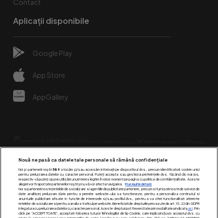
Contact
Aplicații disponibile
Google Play
App Store
AppGallery
Nouă ne pasă ca datele tale personale să rămână confidențiale
Noi și partenerii noștri
589
stocăm și/sau accesăm informații pe dispozitivul dvs., precum identificatorii cookie unici
pentru prelucrarea datelor cu caracter personal. Puteți accepta sau gestiona preferințele dvs. făcând clic mai jos,
respectiv vă puteți opune utilizării unui interes legitim în orice moment pe pagina cu politica de confidențialitate. Aceste
alegeri vor fi raportate partenerilor noștri și nu vă vor afecta navigarea.
Mai multe detalii
Urmărește-ne pe:
Noi si partenerii nostri (retelele de socializare si agentiile de publicitate partenere, precum si furnizorii nostri de servicii de
date analitice) prelucram date pentru a permite website-ului sa functioneze, pentru a personaliza continutul si
anunturile publicitare afisate in functie de interesele si/sau profilul dvs., pentru a va oferi functionalitati aferente
retelelor de socializare si pentru a analiza traficul pe website. Beneficiati de drepturile prevazute de art. 15-22 din GDPR
in legatura cu prelucrarea datelor cu caracter personal. Aceste drepturi pot fi exercitate prin modalitatea indicata
aici
. Prin
click pe “ACCEPT TOATE”, acceptati folosirea tuturor Tehnologiilor de tip Cookie, care implica inclusiv acceptul dvs. cu