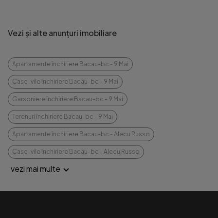
Vezi și alte anunțuri imobiliare
Apartamente închiriere Bacau-bc - 9 Mai
Case-vile închiriere Bacau-bc - 9 Mai
Garsoniere închiriere Bacau-bc - 9 Mai
Terenuri închiriere Bacau-bc - 9 Mai
Apartamente închiriere Bacau-bc - Alecu Russo
Case-vile închiriere Bacau-bc - Alecu Russo
vezi mai multe