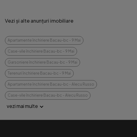
Vezi și alte anunțuri imobiliare
Apartamente închiriere Bacau-bc - 9 Mai
Case-vile închiriere Bacau-bc - 9 Mai
Garsoniere închiriere Bacau-bc - 9 Mai
Terenuri închiriere Bacau-bc - 9 Mai
Apartamente închiriere Bacau-bc - Alecu Russo
Case-vile închiriere Bacau-bc - Alecu Russo
vezi mai multe