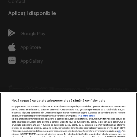
Contact
Aplicații disponibile
Google Play
App Store
AppGallery
Nouă ne pasă ca datele tale personale să rămână confidențiale
Noi și partenerii noștri
589
stocăm și/sau accesăm informații pe dispozitivul dvs., precum identificatorii cookie unici
pentru prelucrarea datelor cu caracter personal. Puteți accepta sau gestiona preferințele dvs. făcând clic mai jos,
respectiv vă puteți opune utilizării unui interes legitim în orice moment pe pagina cu politica de confidențialitate. Aceste
alegeri vor fi raportate partenerilor noștri și nu vă vor afecta navigarea.
Mai multe detalii
Urmărește-ne pe:
Noi si partenerii nostri (retelele de socializare si agentiile de publicitate partenere, precum si furnizorii nostri de servicii de
date analitice) prelucram date pentru a permite website-ului sa functioneze, pentru a personaliza continutul si
anunturile publicitare afisate in functie de interesele si/sau profilul dvs., pentru a va oferi functionalitati aferente
retelelor de socializare si pentru a analiza traficul pe website. Beneficiati de drepturile prevazute de art. 15-22 din GDPR
in legatura cu prelucrarea datelor cu caracter personal. Aceste drepturi pot fi exercitate prin modalitatea indicata
aici
. Prin
click pe “ACCEPT TOATE”, acceptati folosirea tuturor Tehnologiilor de tip Cookie, care implica inclusiv acceptul dvs. cu