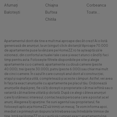
Afumați
Chiajna
Corbeanca
Balotești
Buftea
Toate...
Chitila
Apartamentul dorit de tine e mult mai aproape decât crezi! Ai o listă
generoasă de anunțuri, la un (singur) click distanță! Aproape 70.000
de apartamente puse la vânzare pe HomeZZ.ro te așteaptă să le
vizionezi, din confortul actualei tale case și exact atunci când îți faci
timp pentru asta. Folosește filtrele disponibile pe site și alege
apartamente cu o cameră, apartamente cu două camere (peste
40.000), trei (peste 30.000), patru (peste 6.000) sau chiar mai mult
de cinci camere. În cazul în care cunoști anul dorit al construcției,
etajul și suprafața utilă, completează și aceste câmpuri. Astfel, vei avea
în fața ta exact anunțurile cu apartamente pe placul tău. Ordonează
anunțurile după preț, fie că îți dorești o proprietate cât mai ieftină sau o
variantă cât mai bine utilată și dotată. După ce alegi câteva anunțuri
care îți stârnesc interesul, contactează persoana care a postat acel
anunț. Alegerea îți aparține: fie suni agentul sau proprietarul, fie
folosești aplicația HomeZZ să trimiți un mesaj. Te vom informa apoi,
imediat ce primești un răspuns la întrebarea sau întrebările trimise de
tine. Intră pe HomeZZ.ro și caută să cumperi exact apartamentul pe