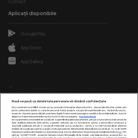
Contact
Aplicații disponibile
Google Play
App Store
AppGallery
Nouă ne pasă ca datele tale personale să rămână confidențiale
Noi și partenerii noștri
589
stocăm și/sau accesăm informații pe dispozitivul dvs., precum identificatorii cookie unici
pentru prelucrarea datelor cu caracter personal. Puteți accepta sau gestiona preferințele dvs. făcând clic mai jos,
respectiv vă puteți opune utilizării unui interes legitim în orice moment pe pagina cu politica de confidențialitate. Aceste
alegeri vor fi raportate partenerilor noștri și nu vă vor afecta navigarea.
Mai multe detalii
Urmărește-ne pe:
Noi si partenerii nostri (retelele de socializare si agentiile de publicitate partenere, precum si furnizorii nostri de servicii de
date analitice) prelucram date pentru a permite website-ului sa functioneze, pentru a personaliza continutul si
anunturile publicitare afisate in functie de interesele si/sau profilul dvs., pentru a va oferi functionalitati aferente
retelelor de socializare si pentru a analiza traficul pe website. Beneficiati de drepturile prevazute de art. 15-22 din GDPR
in legatura cu prelucrarea datelor cu caracter personal. Aceste drepturi pot fi exercitate prin modalitatea indicata
aici
. Prin
click pe “ACCEPT TOATE”, acceptati folosirea tuturor Tehnologiilor de tip Cookie, care implica inclusiv acceptul dvs. cu