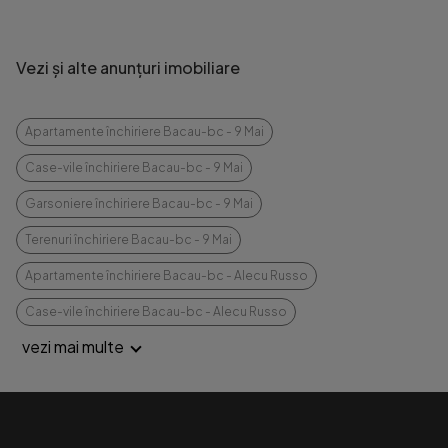
Vezi și alte anunțuri imobiliare
Apartamente închiriere Bacau-bc - 9 Mai
Case-vile închiriere Bacau-bc - 9 Mai
Garsoniere închiriere Bacau-bc - 9 Mai
Terenuri închiriere Bacau-bc - 9 Mai
Apartamente închiriere Bacau-bc - Alecu Russo
Case-vile închiriere Bacau-bc - Alecu Russo
vezi mai multe