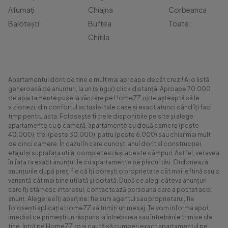
Afumați
Chiajna
Corbeanca
Balotești
Buftea
Toate...
Chitila
Apartamentul dorit de tine e mult mai aproape decât crezi! Ai o listă
generoasă de anunțuri, la un (singur) click distanță! Aproape 70.000
de apartamente puse la vânzare pe HomeZZ.ro te așteaptă să le
vizionezi, din confortul actualei tale case și exact atunci când îți faci
timp pentru asta. Folosește filtrele disponibile pe site și alege
apartamente cu o cameră, apartamente cu două camere (peste
40.000), trei (peste 30.000), patru (peste 6.000) sau chiar mai mult
de cinci camere. În cazul în care cunoști anul dorit al construcției,
etajul și suprafața utilă, completează și aceste câmpuri. Astfel, vei avea
în fața ta exact anunțurile cu apartamente pe placul tău. Ordonează
anunțurile după preț, fie că îți dorești o proprietate cât mai ieftină sau o
variantă cât mai bine utilată și dotată. După ce alegi câteva anunțuri
care îți stârnesc interesul, contactează persoana care a postat acel
anunț. Alegerea îți aparține: fie suni agentul sau proprietarul, fie
folosești aplicația HomeZZ să trimiți un mesaj. Te vom informa apoi,
imediat ce primești un răspuns la întrebarea sau întrebările trimise de
tine. Intră pe HomeZZ.ro și caută să cumperi exact apartamentul pe