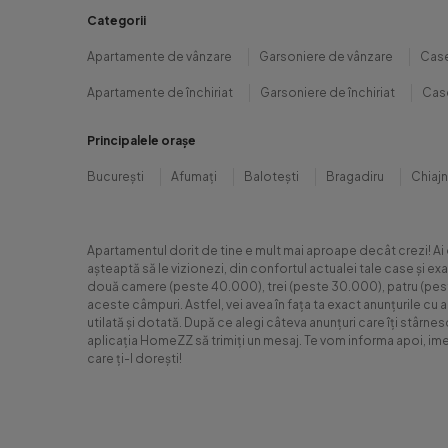
Categorii
Apartamente de vânzare
Garsoniere de vânzare
Case
Apartamente de închiriat
Garsoniere de închiriat
Case
Principalele orașe
București
Afumați
Balotești
Bragadiru
Chiaj
Apartamentul dorit de tine e mult mai aproape decât crezi! Ai
așteaptă să le vizionezi, din confortul actualei tale case și e
două camere (peste 40.000), trei (peste 30.000), patru (peste 6
aceste câmpuri. Astfel, vei avea în fața ta exact anunțurile cu 
utilată și dotată. După ce alegi câteva anunțuri care îți stârne
aplicația HomeZZ să trimiți un mesaj. Te vom informa apoi, ime
care ți-l dorești!