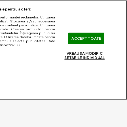
ele pentru a oferi:
performanței reclamelor. Utilizarea
nalizat. Stocarea și/sau accesarea
 de conținut personalizat. Utilizarea
lizate. Crearea profilurilor pentru
onținutului. Înțelegerea publicului
te. Utilizarea datelor limitate pentru
ACCEPT TOATE
entru a selecta publicitatea. Date
ispozitivului.
VREAU SA MODIFIC
SETARILE INDIVIDUAL