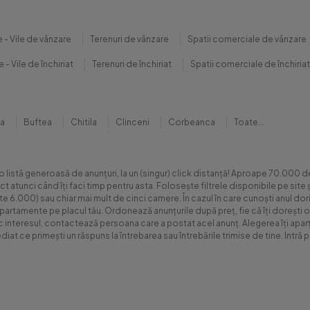
 - Vile de vânzare
Terenuri de vânzare
Spatii comerciale de vânzare
 - Vile de închiriat
Terenuri de închiriat
Spatii comerciale de închiriat
na
Buftea
Chitila
Clinceni
Corbeanca
Toate...
 o listă generoasă de anunțuri, la un (singur) click distanță! Aproape 70.00
xact atunci când îți faci timp pentru asta. Folosește filtrele disponibile pe s
.000) sau chiar mai mult de cinci camere. În cazul în care cunoști anul dorit 
apartamente pe placul tău. Ordonează anunțurile după preț, fie că îți dorești o
sc interesul, contactează persoana care a postat acel anunț. Alegerea îți aparți
diat ce primești un răspuns la întrebarea sau întrebările trimise de tine. Int