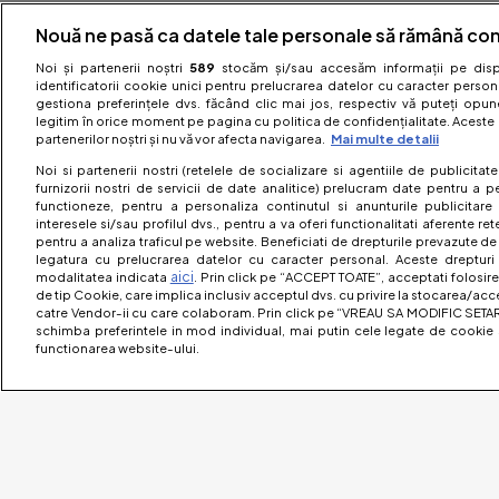
Nouă ne pasă ca datele tale personale să rămână con
Noi și partenerii noștri
589
stocăm și/sau accesăm informații pe dispo
identificatorii cookie unici pentru prelucrarea datelor cu caracter person
gestiona preferințele dvs. făcând clic mai jos, respectiv vă puteți opune 
legitim în orice moment pe pagina cu politica de confidențialitate. Aceste a
partenerilor noștri și nu vă vor afecta navigarea.
Mai multe detalii
Noi si partenerii nostri (retelele de socializare si agentiile de publicita
furnizorii nostri de servicii de date analitice) prelucram date pentru a p
functioneze, pentru a personaliza continutul si anunturile publicitare
interesele si/sau profilul dvs., pentru a va oferi functionalitati aferente ret
pentru a analiza traficul pe website. Beneficiati de drepturile prevazute de
legatura cu prelucrarea datelor cu caracter personal. Aceste drepturi 
aici
modalitatea indicata
. Prin click pe “ACCEPT TOATE”, acceptati folosire
de tip Cookie, care implica inclusiv acceptul dvs. cu privire la stocarea/acc
catre Vendor-ii cu care colaboram. Prin click pe “VREAU SA MODIFIC SETAR
schimba preferintele in mod individual, mai putin cele legate de cookie 
functionarea website-ului.