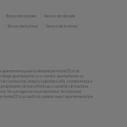
Birouri de vânzare
Servicii de vânzare
Birouri de închiriat
Servicii de închiriat
0 de apartamente puse la vânzare pe HomeZZ.ro te
ite și alege apartamente cu o cameră, apartamente cu
al construcției, etajul și suprafața utilă, completează și
 proprietate cât mai ieftină sau o variantă cât mai bine
ne: fie suni agentul sau proprietarul, fie folosești
ră pe HomeZZ.ro și caută să cumperi exact apartamentul pe