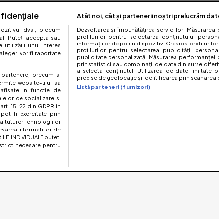
fidențiale
Atât noi, cât și partenerii noștri prelucrăm dat
zitivul dvs., precum
Dezvoltarea și îmbunătățirea serviciilor. Măsurarea 
profilurilor pentru selectarea conținutului perso
al. Puteți accepta sau
informațiilor de pe un dispozitiv. Crearea profilurilor
utilizării unui interes
profilurilor pentru selectarea publicității persona
legeri vor fi raportate
publicitate personalizată. Măsurarea performanței c
prin statistici sau combinații de date din surse diferi
a selecta conținutul. Utilizarea de date limitate p
te partenere, precum si
precise de geolocație și identificarea prin scanarea d
ermite website-ului sa
Listă parteneri (furnizori)
 afisate in functie de
elelor de socializare si
 art. 15-22 din GDPR in
pot fi exercitate prin
a tuturor Tehnologiilor
esarea informatiilor de
ILE INDIVIDUAL” puteti
strict necesare pentru