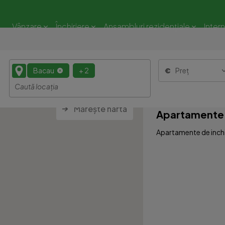
Vânzare
Închiriere
Ansambluri rezidențiale
Inter
Bacau
+ 2
Preț
Mărește harta
Apartamente 1
Apartamente de inchir