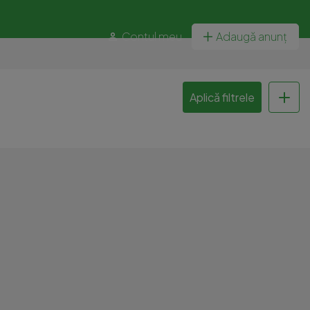
Contul meu
Adaugă anunț
Aplică filtrele