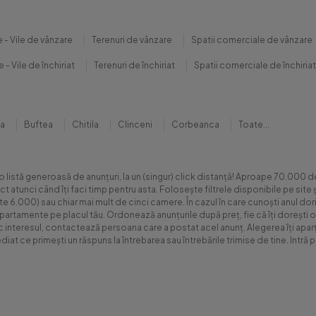
 - Vile de vânzare
Terenuri de vânzare
Spatii comerciale de vânzare
 - Vile de închiriat
Terenuri de închiriat
Spatii comerciale de închiriat
na
Buftea
Chitila
Clinceni
Corbeanca
Toate...
 o listă generoasă de anunțuri, la un (singur) click distanță! Aproape 70.00
xact atunci când îți faci timp pentru asta. Folosește filtrele disponibile pe s
.000) sau chiar mai mult de cinci camere. În cazul în care cunoști anul dorit 
apartamente pe placul tău. Ordonează anunțurile după preț, fie că îți dorești o
sc interesul, contactează persoana care a postat acel anunț. Alegerea îți aparți
diat ce primești un răspuns la întrebarea sau întrebările trimise de tine. Int