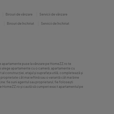
Birouri de vânzare
Servicii de vânzare
Birouri de închiriat
Servicii de închiriat
0 de apartamente puse la vânzare pe HomeZZ.ro te
ite și alege apartamente cu o cameră, apartamente cu
al construcției, etajul și suprafața utilă, completează și
 proprietate cât mai ieftină sau o variantă cât mai bine
ne: fie suni agentul sau proprietarul, fie folosești
ră pe HomeZZ.ro și caută să cumperi exact apartamentul pe