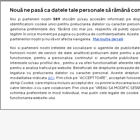
Nouă ne pasă ca datele tale personale să rămână con
Noi și partenerii noștri
589
stocăm și/sau accesăm informații pe dispo
identificatorii cookie unici pentru prelucrarea datelor cu caracter person
gestiona preferințele dvs. făcând clic mai jos, respectiv vă puteți opune 
legitim în orice moment pe pagina cu politica de confidențialitate. Aceste a
partenerilor noștri și nu vă vor afecta navigarea.
Mai multe detalii
Noi si partenerii nostri (retelele de socializare si agentiile de publicita
furnizorii nostri de servicii de date analitice) prelucram date pentru a p
functioneze, pentru a personaliza continutul si anunturile publicitare
interesele si/sau profilul dvs., pentru a va oferi functionalitati aferente ret
pentru a analiza traficul pe website. Beneficiati de drepturile prevazute de
legatura cu prelucrarea datelor cu caracter personal. Aceste drepturi 
aici
modalitatea indicata
. Prin click pe “ACCEPT TOATE”, acceptati folosire
de tip Cookie, care implica inclusiv acceptul dvs. cu privire la stocarea/acc
catre Vendor-ii cu care colaboram. Prin click pe “VREAU SA MODIFIC SETAR
schimba preferintele in mod individual, mai putin cele legate de cookie 
functionarea website-ului.