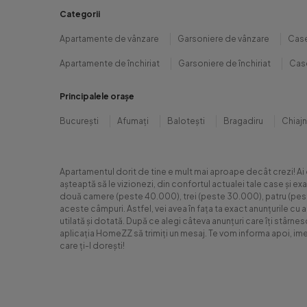
Categorii
Apartamente de vânzare
Garsoniere de vânzare
Case
Apartamente de închiriat
Garsoniere de închiriat
Case
Principalele orașe
București
Afumați
Balotești
Bragadiru
Chiaj
Apartamentul dorit de tine e mult mai aproape decât crezi! Ai
așteaptă să le vizionezi, din confortul actualei tale case și e
două camere (peste 40.000), trei (peste 30.000), patru (peste 6
aceste câmpuri. Astfel, vei avea în fața ta exact anunțurile cu 
utilată și dotată. După ce alegi câteva anunțuri care îți stârne
aplicația HomeZZ să trimiți un mesaj. Te vom informa apoi, ime
care ți-l dorești!