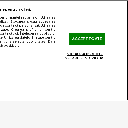
ele pentru a oferi:
performanței reclamelor. Utilizarea
nalizat. Stocarea și/sau accesarea
 de conținut personalizat. Utilizarea
lizate. Crearea profilurilor pentru
onținutului. Înțelegerea publicului
te. Utilizarea datelor limitate pentru
ACCEPT TOATE
entru a selecta publicitatea. Date
ispozitivului.
VREAU SA MODIFIC
SETARILE INDIVIDUAL