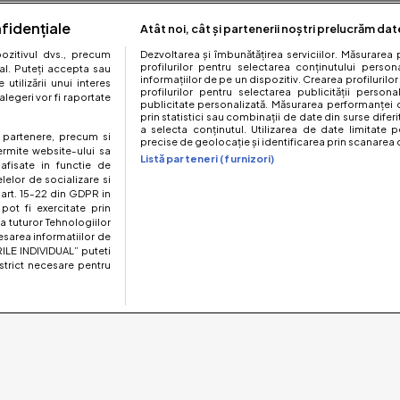
fidențiale
Atât noi, cât și partenerii noștri prelucrăm dat
zitivul dvs., precum
Dezvoltarea și îmbunătățirea serviciilor. Măsurarea 
profilurilor pentru selectarea conținutului perso
al. Puteți accepta sau
informațiilor de pe un dispozitiv. Crearea profilurilor
utilizării unui interes
profilurilor pentru selectarea publicității persona
legeri vor fi raportate
publicitate personalizată. Măsurarea performanței c
prin statistici sau combinații de date din surse diferi
a selecta conținutul. Utilizarea de date limitate p
te partenere, precum si
precise de geolocație și identificarea prin scanarea d
ermite website-ului sa
Listă parteneri (furnizori)
 afisate in functie de
elelor de socializare si
 art. 15-22 din GDPR in
pot fi exercitate prin
a tuturor Tehnologiilor
esarea informatiilor de
ILE INDIVIDUAL” puteti
strict necesare pentru