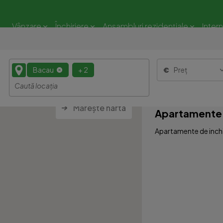
Vânzare
Închiriere
Ansambluri rezidențiale
Inter
Bacau
+ 2
Preț
Mărește harta
Apartamente 5
Apartamente de inchir