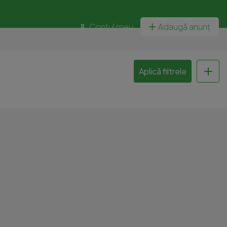
Contul meu
Adaugă anunț
Aplică filtrele