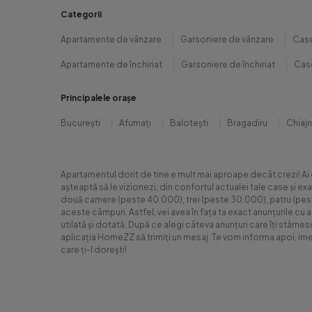
Categorii
Apartamente de vânzare
Garsoniere de vânzare
Case
Apartamente de închiriat
Garsoniere de închiriat
Case
Principalele orașe
București
Afumați
Balotești
Bragadiru
Chiaj
Apartamentul dorit de tine e mult mai aproape decât crezi! Ai
așteaptă să le vizionezi, din confortul actualei tale case și e
două camere (peste 40.000), trei (peste 30.000), patru (peste 6
aceste câmpuri. Astfel, vei avea în fața ta exact anunțurile cu 
utilată și dotată. După ce alegi câteva anunțuri care îți stârne
aplicația HomeZZ să trimiți un mesaj. Te vom informa apoi, ime
care ți-l dorești!