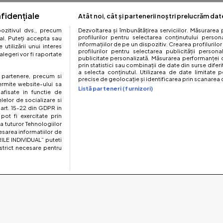
fidențiale
Atât noi, cât și partenerii noștri prelucrăm dat
zitivul dvs., precum
Dezvoltarea și îmbunătățirea serviciilor. Măsurarea 
profilurilor pentru selectarea conținutului perso
al. Puteți accepta sau
informațiilor de pe un dispozitiv. Crearea profilurilor
utilizării unui interes
profilurilor pentru selectarea publicității persona
legeri vor fi raportate
publicitate personalizată. Măsurarea performanței c
prin statistici sau combinații de date din surse diferi
a selecta conținutul. Utilizarea de date limitate p
te partenere, precum si
precise de geolocație și identificarea prin scanarea d
ermite website-ului sa
Listă parteneri (furnizori)
 afisate in functie de
elelor de socializare si
 art. 15-22 din GDPR in
pot fi exercitate prin
a tuturor Tehnologiilor
esarea informatiilor de
ILE INDIVIDUAL” puteti
strict necesare pentru