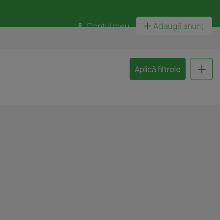
Contul meu
Adaugă anunț
Aplică filtrele
u