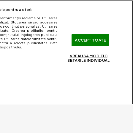
ele pentru a oferi:
performanței reclamelor. Utilizarea
nalizat. Stocarea și/sau accesarea
 de conținut personalizat. Utilizarea
lizate. Crearea profilurilor pentru
onținutului. Înțelegerea publicului
te. Utilizarea datelor limitate pentru
ACCEPT TOATE
entru a selecta publicitatea. Date
ispozitivului.
VREAU SA MODIFIC
SETARILE INDIVIDUAL