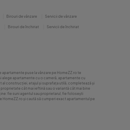
Birouri de vânzare
Servicii de vânzare
Birouri de închiriat
Servicii de închiriat
0 de apartamente puse la vânzare pe HomeZZ.ro te
ite și alege apartamente cu o cameră, apartamente cu
al construcției, etajul și suprafața utilă, completează și
 proprietate cât mai ieftină sau o variantă cât mai bine
ne: fie suni agentul sau proprietarul, fie folosești
ră pe HomeZZ.ro și caută să cumperi exact apartamentul pe