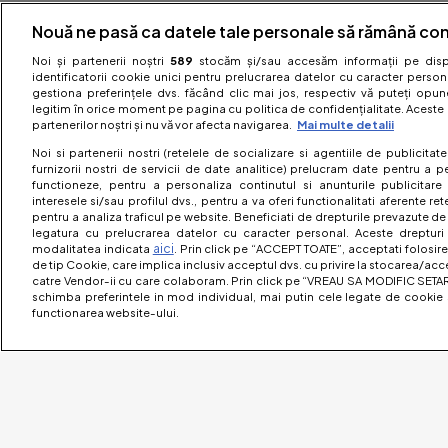
Nouă ne pasă ca datele tale personale să rămână con
Noi și partenerii noștri
589
stocăm și/sau accesăm informații pe dispo
identificatorii cookie unici pentru prelucrarea datelor cu caracter person
gestiona preferințele dvs. făcând clic mai jos, respectiv vă puteți opune 
legitim în orice moment pe pagina cu politica de confidențialitate. Aceste a
partenerilor noștri și nu vă vor afecta navigarea.
Mai multe detalii
Noi si partenerii nostri (retelele de socializare si agentiile de publicita
furnizorii nostri de servicii de date analitice) prelucram date pentru a p
functioneze, pentru a personaliza continutul si anunturile publicitare
interesele si/sau profilul dvs., pentru a va oferi functionalitati aferente ret
pentru a analiza traficul pe website. Beneficiati de drepturile prevazute de
legatura cu prelucrarea datelor cu caracter personal. Aceste drepturi 
aici
modalitatea indicata
. Prin click pe “ACCEPT TOATE”, acceptati folosire
de tip Cookie, care implica inclusiv acceptul dvs. cu privire la stocarea/acc
catre Vendor-ii cu care colaboram. Prin click pe “VREAU SA MODIFIC SETAR
schimba preferintele in mod individual, mai putin cele legate de cookie 
functionarea website-ului.