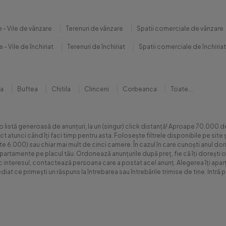
 - Vile de vânzare
Terenuri de vânzare
Spatii comerciale de vânzare
 - Vile de închiriat
Terenuri de închiriat
Spatii comerciale de închiriat
na
Buftea
Chitila
Clinceni
Corbeanca
Toate...
 o listă generoasă de anunțuri, la un (singur) click distanță! Aproape 70.00
xact atunci când îți faci timp pentru asta. Folosește filtrele disponibile pe s
.000) sau chiar mai mult de cinci camere. În cazul în care cunoști anul dorit 
apartamente pe placul tău. Ordonează anunțurile după preț, fie că îți dorești o
sc interesul, contactează persoana care a postat acel anunț. Alegerea îți aparți
diat ce primești un răspuns la întrebarea sau întrebările trimise de tine. Int