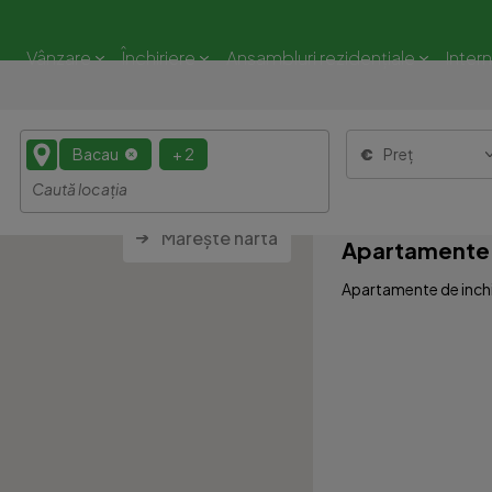
Vânzare
Închiriere
Ansambluri rezidențiale
Inter
Bacau
+ 2
Preț
Mărește harta
Apartamente 5
Apartamente de inchir