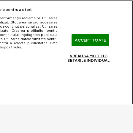
ele pentru a oferi:
performanței reclamelor. Utilizarea
nalizat. Stocarea și/sau accesarea
 de conținut personalizat. Utilizarea
lizate. Crearea profilurilor pentru
onținutului. Înțelegerea publicului
te. Utilizarea datelor limitate pentru
ACCEPT TOATE
entru a selecta publicitatea. Date
ispozitivului.
VREAU SA MODIFIC
SETARILE INDIVIDUAL