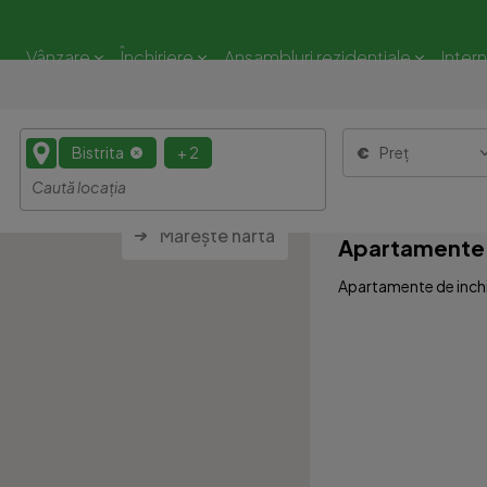
Vânzare
Închiriere
Ansambluri rezidențiale
Inter
Bistrita
+ 2
Preț
Mărește harta
Apartamente de
Apartamente de inchiri