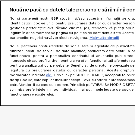
Nouă ne pasă ca datele tale personale să rămână con
Noi și partenerii noștri
589
stocăm și/sau accesăm informații pe dispo
identificatorii cookie unici pentru prelucrarea datelor cu caracter person
gestiona preferințele dvs. făcând clic mai jos, respectiv vă puteți opune 
legitim în orice moment pe pagina cu politica de confidențialitate. Aceste a
partenerilor noștri și nu vă vor afecta navigarea.
Mai multe detalii
Noi si partenerii nostri (retelele de socializare si agentiile de publicita
furnizorii nostri de servicii de date analitice) prelucram date pentru a p
functioneze, pentru a personaliza continutul si anunturile publicitare
interesele si/sau profilul dvs., pentru a va oferi functionalitati aferente ret
pentru a analiza traficul pe website. Beneficiati de drepturile prevazute de
legatura cu prelucrarea datelor cu caracter personal. Aceste drepturi 
aici
modalitatea indicata
. Prin click pe “ACCEPT TOATE”, acceptati folosire
de tip Cookie, care implica inclusiv acceptul dvs. cu privire la stocarea/acc
catre Vendor-ii cu care colaboram. Prin click pe “VREAU SA MODIFIC SETAR
schimba preferintele in mod individual, mai putin cele legate de cookie 
functionarea website-ului.