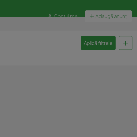
Contul meu
Adaugă anunț
Aplică filtrele