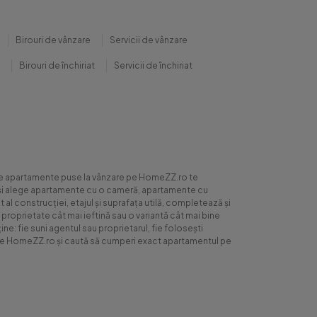
Birouri de vânzare
Servicii de vânzare
Birouri de închiriat
Servicii de închiriat
0 de apartamente puse la vânzare pe HomeZZ.ro te
ite și alege apartamente cu o cameră, apartamente cu
al construcției, etajul și suprafața utilă, completează și
 proprietate cât mai ieftină sau o variantă cât mai bine
ne: fie suni agentul sau proprietarul, fie folosești
ră pe HomeZZ.ro și caută să cumperi exact apartamentul pe