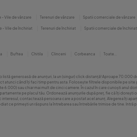
 - Vile de vânzare
Terenuri de vânzare
Spatii comerciale de vânzare
 - Vile de închiriat
Terenuri de închiriat
Spatii comerciale de închiriat
na
Buftea
Chitila
Clinceni
Corbeanca
Toate...
 o listă generoasă de anunțuri, la un (singur) click distanță! Aproape 70.00
xact atunci când îți faci timp pentru asta. Folosește filtrele disponibile pe s
.000) sau chiar mai mult de cinci camere. În cazul în care cunoști anul dorit 
apartamente pe placul tău. Ordonează anunțurile după preț, fie că îți dorești o
sc interesul, contactează persoana care a postat acel anunț. Alegerea îți aparți
diat ce primești un răspuns la întrebarea sau întrebările trimise de tine. Int