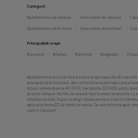
Categorii
Apartamente de vânzare
Garsoniere de vânzare
Case
Apartamente de închiriat
Garsoniere de închiriat
Case
Principalele orașe
București
Afumați
Balotești
Bragadiru
Chiaj
Apartamentul dorit de tine e mult mai aproape decât crezi! Ai
așteaptă să le vizionezi, din confortul actualei tale case și e
două camere (peste 40.000), trei (peste 30.000), patru (peste 6
aceste câmpuri. Astfel, vei avea în fața ta exact anunțurile cu 
utilată și dotată. După ce alegi câteva anunțuri care îți stârne
aplicația HomeZZ să trimiți un mesaj. Te vom informa apoi, ime
care ți-l dorești!