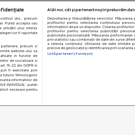
fidențiale
Atât noi, cât și partenerii noștri prelucrăm dat
zitivul dvs., precum
Dezvoltarea și îmbunătățirea serviciilor. Măsurarea 
profilurilor pentru selectarea conținutului perso
al. Puteți accepta sau
informațiilor de pe un dispozitiv. Crearea profilurilor
utilizării unui interes
profilurilor pentru selectarea publicității persona
legeri vor fi raportate
publicitate personalizată. Măsurarea performanței c
prin statistici sau combinații de date din surse diferi
a selecta conținutul. Utilizarea de date limitate p
te partenere, precum si
precise de geolocație și identificarea prin scanarea d
ermite website-ului sa
Listă parteneri (furnizori)
 afisate in functie de
elelor de socializare si
 art. 15-22 din GDPR in
pot fi exercitate prin
a tuturor Tehnologiilor
esarea informatiilor de
ILE INDIVIDUAL” puteti
strict necesare pentru