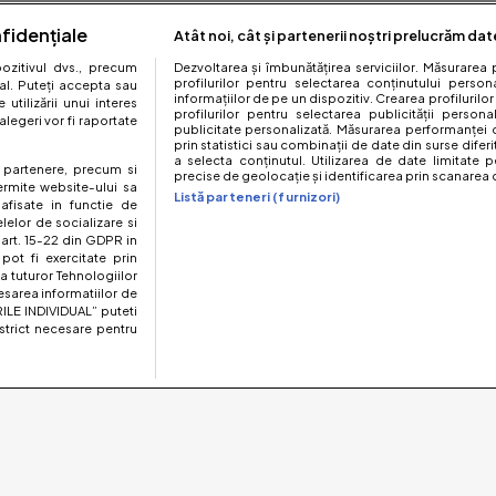
fidențiale
Atât noi, cât și partenerii noștri prelucrăm dat
zitivul dvs., precum
Dezvoltarea și îmbunătățirea serviciilor. Măsurarea 
profilurilor pentru selectarea conținutului perso
al. Puteți accepta sau
informațiilor de pe un dispozitiv. Crearea profilurilor
utilizării unui interes
profilurilor pentru selectarea publicității persona
legeri vor fi raportate
publicitate personalizată. Măsurarea performanței c
prin statistici sau combinații de date din surse diferi
a selecta conținutul. Utilizarea de date limitate p
te partenere, precum si
precise de geolocație și identificarea prin scanarea d
ermite website-ului sa
Listă parteneri (furnizori)
 afisate in functie de
elelor de socializare si
 art. 15-22 din GDPR in
pot fi exercitate prin
a tuturor Tehnologiilor
esarea informatiilor de
ILE INDIVIDUAL” puteti
strict necesare pentru