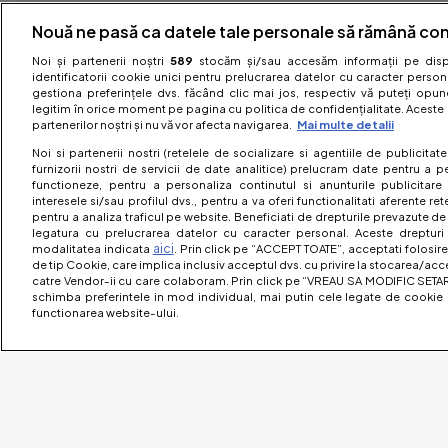
Nouă ne pasă ca datele tale personale să rămână con
Noi și partenerii noștri
589
stocăm și/sau accesăm informații pe dispo
identificatorii cookie unici pentru prelucrarea datelor cu caracter person
gestiona preferințele dvs. făcând clic mai jos, respectiv vă puteți opune 
legitim în orice moment pe pagina cu politica de confidențialitate. Aceste a
partenerilor noștri și nu vă vor afecta navigarea.
Mai multe detalii
Noi si partenerii nostri (retelele de socializare si agentiile de publicita
furnizorii nostri de servicii de date analitice) prelucram date pentru a p
functioneze, pentru a personaliza continutul si anunturile publicitare
interesele si/sau profilul dvs., pentru a va oferi functionalitati aferente ret
pentru a analiza traficul pe website. Beneficiati de drepturile prevazute de
legatura cu prelucrarea datelor cu caracter personal. Aceste drepturi 
aici
modalitatea indicata
. Prin click pe “ACCEPT TOATE”, acceptati folosire
de tip Cookie, care implica inclusiv acceptul dvs. cu privire la stocarea/acc
catre Vendor-ii cu care colaboram. Prin click pe “VREAU SA MODIFIC SETAR
schimba preferintele in mod individual, mai putin cele legate de cookie 
functionarea website-ului.