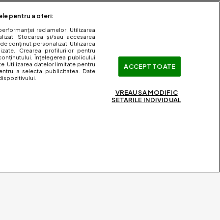
ele pentru a oferi:
performanței reclamelor. Utilizarea
nalizat. Stocarea și/sau accesarea
 de conținut personalizat. Utilizarea
lizate. Crearea profilurilor pentru
onținutului. Înțelegerea publicului
te. Utilizarea datelor limitate pentru
ACCEPT TOATE
entru a selecta publicitatea. Date
ispozitivului.
VREAU SA MODIFIC
SETARILE INDIVIDUAL