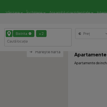
Vânzare
Închiriere
Ansambluri rezidențiale
Inter
Bistrita
+ 2
Preț
Mărește harta
Apartamente 1
Apartamente de inchiri