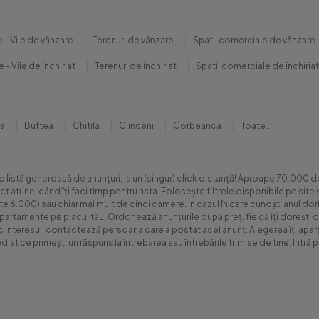
 - Vile de vânzare
Terenuri de vânzare
Spatii comerciale de vânzare
 - Vile de închiriat
Terenuri de închiriat
Spatii comerciale de închiriat
na
Buftea
Chitila
Clinceni
Corbeanca
Toate...
 o listă generoasă de anunțuri, la un (singur) click distanță! Aproape 70.00
xact atunci când îți faci timp pentru asta. Folosește filtrele disponibile pe s
.000) sau chiar mai mult de cinci camere. În cazul în care cunoști anul dorit 
apartamente pe placul tău. Ordonează anunțurile după preț, fie că îți dorești o
sc interesul, contactează persoana care a postat acel anunț. Alegerea îți aparți
diat ce primești un răspuns la întrebarea sau întrebările trimise de tine. Int