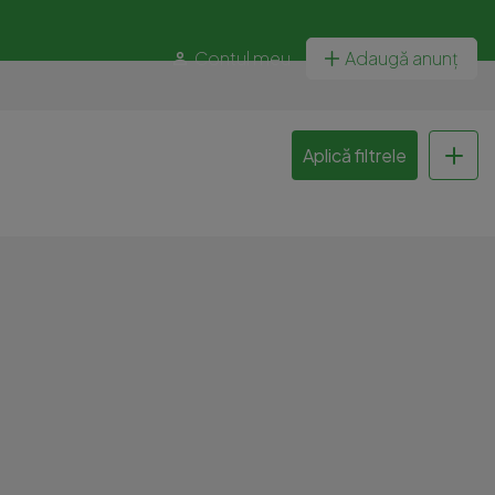
Contul meu
Adaugă anunț
Aplică filtrele