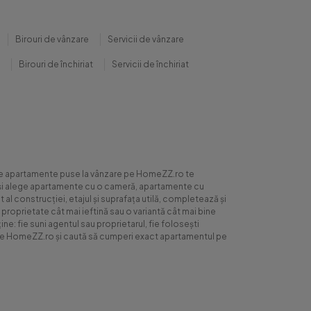
Birouri de vânzare
Servicii de vânzare
Birouri de închiriat
Servicii de închiriat
0 de apartamente puse la vânzare pe HomeZZ.ro te
ite și alege apartamente cu o cameră, apartamente cu
al construcției, etajul și suprafața utilă, completează și
 proprietate cât mai ieftină sau o variantă cât mai bine
ne: fie suni agentul sau proprietarul, fie folosești
ră pe HomeZZ.ro și caută să cumperi exact apartamentul pe