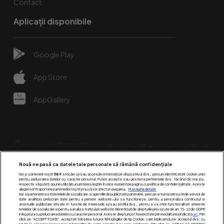
Contact
Aplicații disponibile
Google Play
App Store
AppGallery
Nouă ne pasă ca datele tale personale să rămână confidențiale
Noi și partenerii noștri
589
stocăm și/sau accesăm informații pe dispozitivul dvs., precum identificatorii cookie unici
pentru prelucrarea datelor cu caracter personal. Puteți accepta sau gestiona preferințele dvs. făcând clic mai jos,
respectiv vă puteți opune utilizării unui interes legitim în orice moment pe pagina cu politica de confidențialitate. Aceste
alegeri vor fi raportate partenerilor noștri și nu vă vor afecta navigarea.
Mai multe detalii
Urmărește-ne pe:
Noi si partenerii nostri (retelele de socializare si agentiile de publicitate partenere, precum si furnizorii nostri de servicii de
date analitice) prelucram date pentru a permite website-ului sa functioneze, pentru a personaliza continutul si
anunturile publicitare afisate in functie de interesele si/sau profilul dvs., pentru a va oferi functionalitati aferente
retelelor de socializare si pentru a analiza traficul pe website. Beneficiati de drepturile prevazute de art. 15-22 din GDPR
in legatura cu prelucrarea datelor cu caracter personal. Aceste drepturi pot fi exercitate prin modalitatea indicata
aici
. Prin
click pe “ACCEPT TOATE”, acceptati folosirea tuturor Tehnologiilor de tip Cookie, care implica inclusiv acceptul dvs. cu