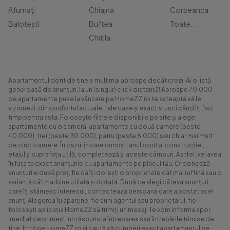
Afumați
Chiajna
Corbeanca
Balotești
Buftea
Toate...
Chitila
Apartamentul dorit de tine e mult mai aproape decât crezi! Ai o listă
generoasă de anunțuri, la un (singur) click distanță! Aproape 70.000
de apartamente puse la vânzare pe HomeZZ.ro te așteaptă să le
vizionezi, din confortul actualei tale case și exact atunci când îți faci
timp pentru asta. Folosește filtrele disponibile pe site și alege
apartamente cu o cameră, apartamente cu două camere (peste
40.000), trei (peste 30.000), patru (peste 6.000) sau chiar mai mult
de cinci camere. În cazul în care cunoști anul dorit al construcției,
etajul și suprafața utilă, completează și aceste câmpuri. Astfel, vei avea
în fața ta exact anunțurile cu apartamente pe placul tău. Ordonează
anunțurile după preț, fie că îți dorești o proprietate cât mai ieftină sau o
variantă cât mai bine utilată și dotată. După ce alegi câteva anunțuri
care îți stârnesc interesul, contactează persoana care a postat acel
anunț. Alegerea îți aparține: fie suni agentul sau proprietarul, fie
folosești aplicația HomeZZ să trimiți un mesaj. Te vom informa apoi,
imediat ce primești un răspuns la întrebarea sau întrebările trimise de
tine. Intră pe HomeZZ.ro și caută să cumperi exact apartamentul pe