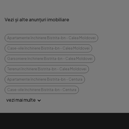
Vezi și alte anunțuri imobiliare
Apartamente închiriere Bistrita-bn - Calea Moldovei
Case-vile închiriere Bistrita-bn - Calea Moldovei
Garsoniere închiriere Bistrita-bn - Calea Moldovei
Terenuri închiriere Bistrita-bn - Calea Moldovei
Apartamente închiriere Bistrita-bn - Centura
Case-vile închiriere Bistrita-bn - Centura
vezi mai multe