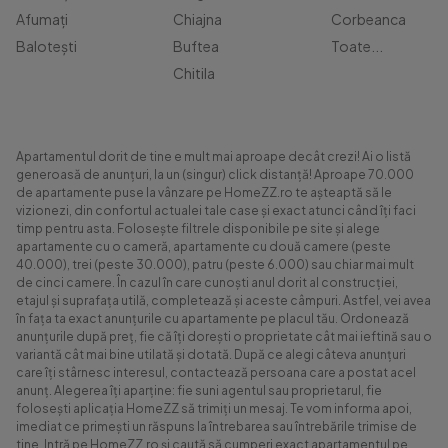
Afumați
Chiajna
Corbeanca
Balotești
Buftea
Toate...
Chitila
Apartamentul dorit de tine e mult mai aproape decât crezi! Ai o listă
generoasă de anunțuri, la un (singur) click distanță! Aproape 70.000
de apartamente puse la vânzare pe HomeZZ.ro te așteaptă să le
vizionezi, din confortul actualei tale case și exact atunci când îți faci
timp pentru asta. Folosește filtrele disponibile pe site și alege
apartamente cu o cameră, apartamente cu două camere (peste
40.000), trei (peste 30.000), patru (peste 6.000) sau chiar mai mult
de cinci camere. În cazul în care cunoști anul dorit al construcției,
etajul și suprafața utilă, completează și aceste câmpuri. Astfel, vei avea
în fața ta exact anunțurile cu apartamente pe placul tău. Ordonează
anunțurile după preț, fie că îți dorești o proprietate cât mai ieftină sau o
variantă cât mai bine utilată și dotată. După ce alegi câteva anunțuri
care îți stârnesc interesul, contactează persoana care a postat acel
anunț. Alegerea îți aparține: fie suni agentul sau proprietarul, fie
folosești aplicația HomeZZ să trimiți un mesaj. Te vom informa apoi,
imediat ce primești un răspuns la întrebarea sau întrebările trimise de
tine. Intră pe HomeZZ.ro și caută să cumperi exact apartamentul pe