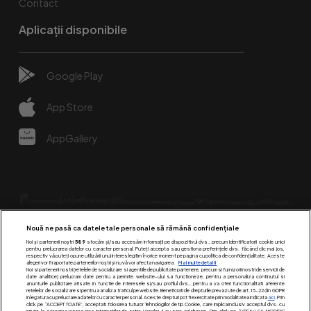
Contact
Aplicații disponibile
Google Play
App Store
AppGallery
Nouă ne pasă ca datele tale personale să rămână confidențiale
Noi și partenerii noștri
589
stocăm și/sau accesăm informații pe dispozitivul dvs., precum identificatorii cookie unici
pentru prelucrarea datelor cu caracter personal. Puteți accepta sau gestiona preferințele dvs. făcând clic mai jos,
respectiv vă puteți opune utilizării unui interes legitim în orice moment pe pagina cu politica de confidențialitate. Aceste
alegeri vor fi raportate partenerilor noștri și nu vă vor afecta navigarea.
Mai multe detalii
Urmărește-ne pe:
Noi si partenerii nostri (retelele de socializare si agentiile de publicitate partenere, precum si furnizorii nostri de servicii de
date analitice) prelucram date pentru a permite website-ului sa functioneze, pentru a personaliza continutul si
anunturile publicitare afisate in functie de interesele si/sau profilul dvs., pentru a va oferi functionalitati aferente
retelelor de socializare si pentru a analiza traficul pe website. Beneficiati de drepturile prevazute de art. 15-22 din GDPR
in legatura cu prelucrarea datelor cu caracter personal. Aceste drepturi pot fi exercitate prin modalitatea indicata
aici
. Prin
click pe “ACCEPT TOATE”, acceptati folosirea tuturor Tehnologiilor de tip Cookie, care implica inclusiv acceptul dvs. cu