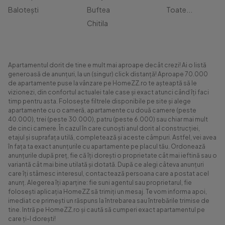
Balotești
Buftea
Toate...
Chitila
Apartamentul dorit de tine e mult mai aproape decât crezi! Ai o listă
generoasă de anunțuri, la un (singur) click distanță! Aproape 70.000
de apartamente puse la vânzare pe HomeZZ.ro te așteaptă să le
vizionezi, din confortul actualei tale case și exact atunci când îți faci
timp pentru asta. Folosește filtrele disponibile pe site și alege
apartamente cu o cameră, apartamente cu două camere (peste
40.000), trei (peste 30.000), patru (peste 6.000) sau chiar mai mult
de cinci camere. În cazul în care cunoști anul dorit al construcției,
etajul și suprafața utilă, completează și aceste câmpuri. Astfel, vei avea
în fața ta exact anunțurile cu apartamente pe placul tău. Ordonează
anunțurile după preț, fie că îți dorești o proprietate cât mai ieftină sau o
variantă cât mai bine utilată și dotată. După ce alegi câteva anunțuri
care îți stârnesc interesul, contactează persoana care a postat acel
anunț. Alegerea îți aparține: fie suni agentul sau proprietarul, fie
folosești aplicația HomeZZ să trimiți un mesaj. Te vom informa apoi,
imediat ce primești un răspuns la întrebarea sau întrebările trimise de
tine. Intră pe HomeZZ.ro și caută să cumperi exact apartamentul pe
care ți-l dorești!