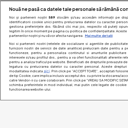
Nouă ne pasă ca datele tale personale să rămână con
Noi și partenerii noștri
589
stocăm și/sau accesăm informații pe dispo
identificatorii cookie unici pentru prelucrarea datelor cu caracter person
gestiona preferințele dvs. făcând clic mai jos, respectiv vă puteți opune 
legitim în orice moment pe pagina cu politica de confidențialitate. Aceste a
partenerilor noștri și nu vă vor afecta navigarea.
Mai multe detalii
Noi si partenerii nostri (retelele de socializare si agentiile de publicita
furnizorii nostri de servicii de date analitice) prelucram date pentru a p
functioneze, pentru a personaliza continutul si anunturile publicitare
interesele si/sau profilul dvs., pentru a va oferi functionalitati aferente ret
pentru a analiza traficul pe website. Beneficiati de drepturile prevazute de
legatura cu prelucrarea datelor cu caracter personal. Aceste drepturi 
aici
modalitatea indicata
. Prin click pe “ACCEPT TOATE”, acceptati folosire
de tip Cookie, care implica inclusiv acceptul dvs. cu privire la stocarea/acc
catre Vendor-ii cu care colaboram. Prin click pe “VREAU SA MODIFIC SETAR
schimba preferintele in mod individual, mai putin cele legate de cookie 
functionarea website-ului.