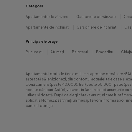
Categorii
Apartamente de vânzare
Garsoniere de vânzare
Case
Apartamente de închiriat
Garsoniere de închiriat
Case
Principalele orașe
București
Afumați
Balotești
Bragadiru
Chiaj
Apartamentul dorit de tine e mult mai aproape decât crezi! Ai
așteaptă să le vizionezi, din confortul actualei tale case și e
două camere (peste 40.000), trei (peste 30.000), patru (peste 6
aceste câmpuri. Astfel, vei avea în fața ta exact anunțurile cu 
utilată și dotată. După ce alegi câteva anunțuri care îți stârne
aplicația HomeZZ să trimiți un mesaj. Te vom informa apoi, ime
care ți-l dorești!