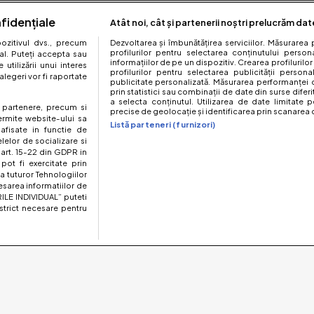
fidențiale
Atât noi, cât și partenerii noștri prelucrăm dat
zitivul dvs., precum
Dezvoltarea și îmbunătățirea serviciilor. Măsurarea 
profilurilor pentru selectarea conținutului perso
al. Puteți accepta sau
informațiilor de pe un dispozitiv. Crearea profilurilor
utilizării unui interes
profilurilor pentru selectarea publicității persona
legeri vor fi raportate
publicitate personalizată. Măsurarea performanței c
prin statistici sau combinații de date din surse diferi
a selecta conținutul. Utilizarea de date limitate p
te partenere, precum si
precise de geolocație și identificarea prin scanarea d
ermite website-ului sa
Listă parteneri (furnizori)
 afisate in functie de
elelor de socializare si
 art. 15-22 din GDPR in
pot fi exercitate prin
a tuturor Tehnologiilor
esarea informatiilor de
ILE INDIVIDUAL” puteti
strict necesare pentru