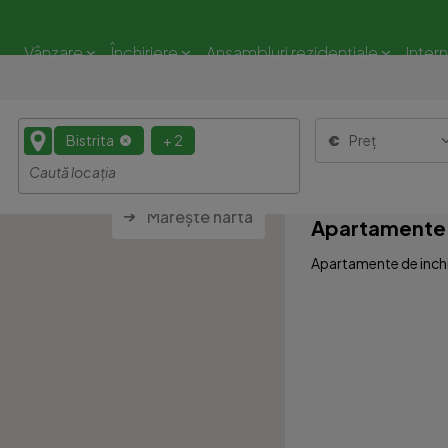
Vânzare
Închiriere
Ansambluri rezidențiale
Inter
Bistrita
+ 2
Preț
Mărește harta
Apartamente 4 
Apartamente de inchiri