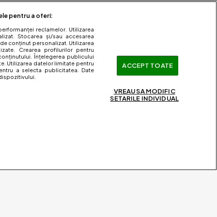
ele pentru a oferi:
performanței reclamelor. Utilizarea
nalizat. Stocarea și/sau accesarea
 de conținut personalizat. Utilizarea
lizate. Crearea profilurilor pentru
onținutului. Înțelegerea publicului
te. Utilizarea datelor limitate pentru
ACCEPT TOATE
entru a selecta publicitatea. Date
ispozitivului.
VREAU SA MODIFIC
SETARILE INDIVIDUAL