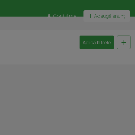
Contul meu
Adaugă anunț
Aplică filtrele