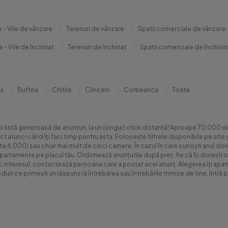
 - Vile de vânzare
Terenuri de vânzare
Spatii comerciale de vânzare
 - Vile de închiriat
Terenuri de închiriat
Spatii comerciale de închiriat
na
Buftea
Chitila
Clinceni
Corbeanca
Toate...
 o listă generoasă de anunțuri, la un (singur) click distanță! Aproape 70.00
xact atunci când îți faci timp pentru asta. Folosește filtrele disponibile pe s
.000) sau chiar mai mult de cinci camere. În cazul în care cunoști anul dorit 
apartamente pe placul tău. Ordonează anunțurile după preț, fie că îți dorești o
sc interesul, contactează persoana care a postat acel anunț. Alegerea îți aparți
diat ce primești un răspuns la întrebarea sau întrebările trimise de tine. Int