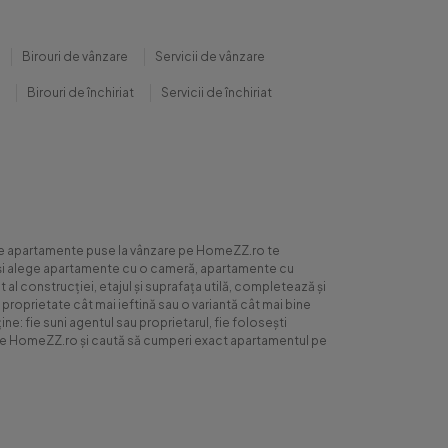
Birouri de vânzare
Servicii de vânzare
Birouri de închiriat
Servicii de închiriat
0 de apartamente puse la vânzare pe HomeZZ.ro te
ite și alege apartamente cu o cameră, apartamente cu
al construcției, etajul și suprafața utilă, completează și
 proprietate cât mai ieftină sau o variantă cât mai bine
ne: fie suni agentul sau proprietarul, fie folosești
ră pe HomeZZ.ro și caută să cumperi exact apartamentul pe