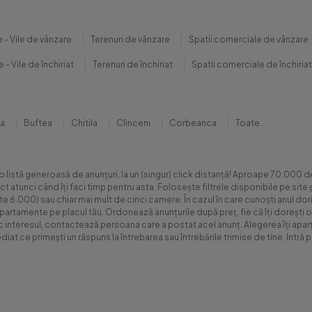
 - Vile de vânzare
Terenuri de vânzare
Spatii comerciale de vânzare
 - Vile de închiriat
Terenuri de închiriat
Spatii comerciale de închiriat
na
Buftea
Chitila
Clinceni
Corbeanca
Toate...
 o listă generoasă de anunțuri, la un (singur) click distanță! Aproape 70.00
xact atunci când îți faci timp pentru asta. Folosește filtrele disponibile pe s
.000) sau chiar mai mult de cinci camere. În cazul în care cunoști anul dorit 
apartamente pe placul tău. Ordonează anunțurile după preț, fie că îți dorești o
sc interesul, contactează persoana care a postat acel anunț. Alegerea îți aparți
diat ce primești un răspuns la întrebarea sau întrebările trimise de tine. Int