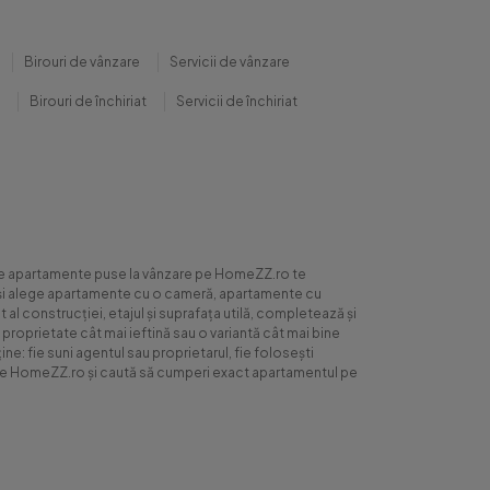
Birouri de vânzare
Servicii de vânzare
Birouri de închiriat
Servicii de închiriat
0 de apartamente puse la vânzare pe HomeZZ.ro te
ite și alege apartamente cu o cameră, apartamente cu
al construcției, etajul și suprafața utilă, completează și
 proprietate cât mai ieftină sau o variantă cât mai bine
ne: fie suni agentul sau proprietarul, fie folosești
ră pe HomeZZ.ro și caută să cumperi exact apartamentul pe