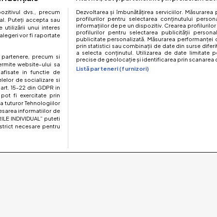
zitivul dvs., precum
Dezvoltarea și îmbunătățirea serviciilor. Măsurarea 
profilurilor pentru selectarea conținutului perso
al. Puteți accepta sau
informațiilor de pe un dispozitiv. Crearea profilurilor
utilizării unui interes
profilurilor pentru selectarea publicității persona
legeri vor fi raportate
publicitate personalizată. Măsurarea performanței c
prin statistici sau combinații de date din surse diferi
a selecta conținutul. Utilizarea de date limitate p
te partenere, precum si
precise de geolocație și identificarea prin scanarea d
ermite website-ului sa
Listă parteneri (furnizori)
 afisate in functie de
elelor de socializare si
 art. 15-22 din GDPR in
pot fi exercitate prin
a tuturor Tehnologiilor
esarea informatiilor de
ILE INDIVIDUAL” puteti
strict necesare pentru