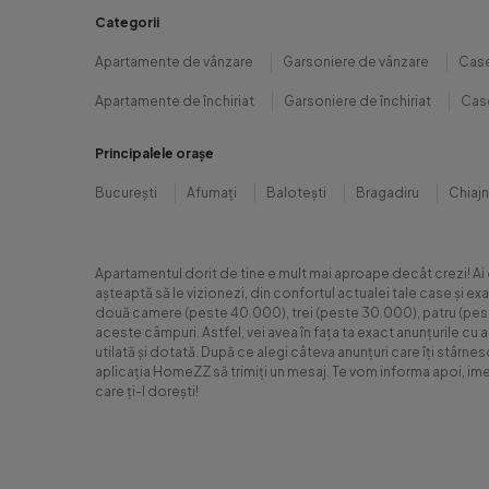
Categorii
Apartamente de vânzare
Garsoniere de vânzare
Case
Apartamente de închiriat
Garsoniere de închiriat
Case
Principalele orașe
București
Afumați
Balotești
Bragadiru
Chiaj
Apartamentul dorit de tine e mult mai aproape decât crezi! Ai
așteaptă să le vizionezi, din confortul actualei tale case și e
două camere (peste 40.000), trei (peste 30.000), patru (peste 6
aceste câmpuri. Astfel, vei avea în fața ta exact anunțurile cu 
utilată și dotată. După ce alegi câteva anunțuri care îți stârne
aplicația HomeZZ să trimiți un mesaj. Te vom informa apoi, ime
care ți-l dorești!