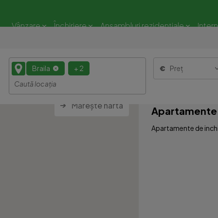
Vânzare
Închiriere
Ansambluri rezidențiale
Inter
Braila
+ 2
Preț
Mărește harta
Apartamente 5
Apartamente de inchir