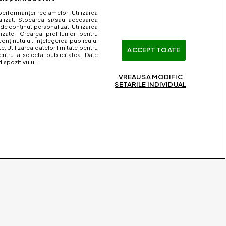
performanței reclamelor. Utilizarea
nalizat. Stocarea și/sau accesarea
 de conținut personalizat. Utilizarea
lizate. Crearea profilurilor pentru
onținutului. Înțelegerea publicului
te. Utilizarea datelor limitate pentru
ACCEPT TOATE
entru a selecta publicitatea. Date
ispozitivului.
VREAU SA MODIFIC
SETARILE INDIVIDUAL