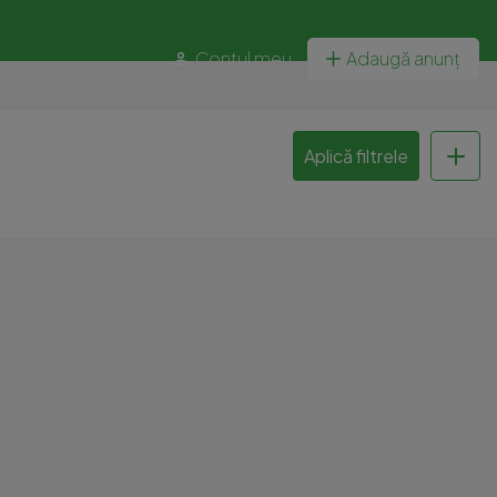
Contul meu
Adaugă anunț
Aplică filtrele