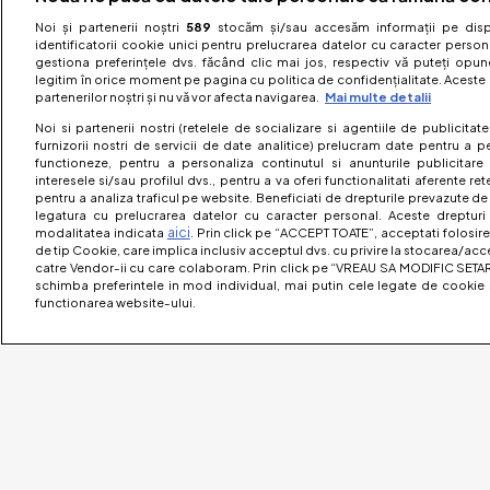
Noi și partenerii noștri
589
stocăm și/sau accesăm informații pe dispo
identificatorii cookie unici pentru prelucrarea datelor cu caracter person
gestiona preferințele dvs. făcând clic mai jos, respectiv vă puteți opune 
legitim în orice moment pe pagina cu politica de confidențialitate. Aceste a
partenerilor noștri și nu vă vor afecta navigarea.
Mai multe detalii
Noi si partenerii nostri (retelele de socializare si agentiile de publicita
furnizorii nostri de servicii de date analitice) prelucram date pentru a p
functioneze, pentru a personaliza continutul si anunturile publicitare
interesele si/sau profilul dvs., pentru a va oferi functionalitati aferente ret
pentru a analiza traficul pe website. Beneficiati de drepturile prevazute de
legatura cu prelucrarea datelor cu caracter personal. Aceste drepturi 
aici
modalitatea indicata
. Prin click pe “ACCEPT TOATE”, acceptati folosire
de tip Cookie, care implica inclusiv acceptul dvs. cu privire la stocarea/acc
catre Vendor-ii cu care colaboram. Prin click pe “VREAU SA MODIFIC SETAR
schimba preferintele in mod individual, mai putin cele legate de cookie 
functionarea website-ului.