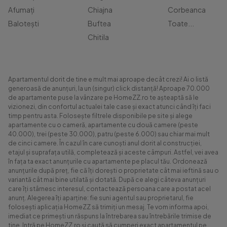
Afumați
Chiajna
Corbeanca
Balotești
Buftea
Toate...
Chitila
Apartamentul dorit de tine e mult mai aproape decât crezi! Ai o listă
generoasă de anunțuri, la un (singur) click distanță! Aproape 70.000
de apartamente puse la vânzare pe HomeZZ.ro te așteaptă să le
vizionezi, din confortul actualei tale case și exact atunci când îți faci
timp pentru asta. Folosește filtrele disponibile pe site și alege
apartamente cu o cameră, apartamente cu două camere (peste
40.000), trei (peste 30.000), patru (peste 6.000) sau chiar mai mult
de cinci camere. În cazul în care cunoști anul dorit al construcției,
etajul și suprafața utilă, completează și aceste câmpuri. Astfel, vei avea
în fața ta exact anunțurile cu apartamente pe placul tău. Ordonează
anunțurile după preț, fie că îți dorești o proprietate cât mai ieftină sau o
variantă cât mai bine utilată și dotată. După ce alegi câteva anunțuri
care îți stârnesc interesul, contactează persoana care a postat acel
anunț. Alegerea îți aparține: fie suni agentul sau proprietarul, fie
folosești aplicația HomeZZ să trimiți un mesaj. Te vom informa apoi,
imediat ce primești un răspuns la întrebarea sau întrebările trimise de
tine. Intră pe HomeZZ.ro și caută să cumperi exact apartamentul pe