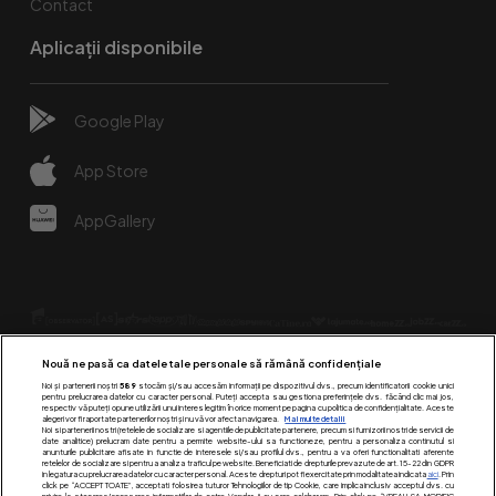
Contact
Aplicații disponibile
Google Play
App Store
AppGallery
Nouă ne pasă ca datele tale personale să rămână confidențiale
Noi și partenerii noștri
589
stocăm și/sau accesăm informații pe dispozitivul dvs., precum identificatorii cookie unici
pentru prelucrarea datelor cu caracter personal. Puteți accepta sau gestiona preferințele dvs. făcând clic mai jos,
respectiv vă puteți opune utilizării unui interes legitim în orice moment pe pagina cu politica de confidențialitate. Aceste
alegeri vor fi raportate partenerilor noștri și nu vă vor afecta navigarea.
Mai multe detalii
Urmărește-ne pe:
Noi si partenerii nostri (retelele de socializare si agentiile de publicitate partenere, precum si furnizorii nostri de servicii de
date analitice) prelucram date pentru a permite website-ului sa functioneze, pentru a personaliza continutul si
anunturile publicitare afisate in functie de interesele si/sau profilul dvs., pentru a va oferi functionalitati aferente
retelelor de socializare si pentru a analiza traficul pe website. Beneficiati de drepturile prevazute de art. 15-22 din GDPR
in legatura cu prelucrarea datelor cu caracter personal. Aceste drepturi pot fi exercitate prin modalitatea indicata
aici
. Prin
click pe “ACCEPT TOATE”, acceptati folosirea tuturor Tehnologiilor de tip Cookie, care implica inclusiv acceptul dvs. cu