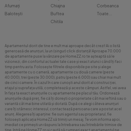
Afumați
Chiajna
Corbeanca
Balotești
Buftea
Toate...
Chitila
Apartamentul dorit de tine e mult mai aproape decât crezi! Ai o listă
generoasă de anunțuri, la un (singur) click distanță! Aproape 70.000
de apartamente puse la vânzare pe HomeZZ.ro te așteaptă să le
vizionezi, din confortul actualei tale case și exact atunci când îți faci
timp pentru asta. Folosește filtrele disponibile pe site și alege
apartamente cu o cameră, apartamente cu două camere (peste
40.000), trei (peste 30.000), patru (peste 6.000) sau chiar mai mult
de cinci camere. În cazul în care cunoști anul dorit al construcției,
etajul și suprafața utilă, completează și aceste câmpuri. Astfel, vei avea
în fața ta exact anunțurile cu apartamente pe placul tău. Ordonează
anunțurile după preț, fie că îți dorești o proprietate cât mai ieftină sau o
variantă cât mai bine utilată și dotată. După ce alegi câteva anunțuri
care îți stârnesc interesul, contactează persoana care a postat acel
anunț. Alegerea îți aparține: fie suni agentul sau proprietarul, fie
folosești aplicația HomeZZ să trimiți un mesaj. Te vom informa apoi,
imediat ce primești un răspuns la întrebarea sau întrebările trimise de
tine. Intră pe HomeZZ.ro și caută să cumperi exact apartamentul pe