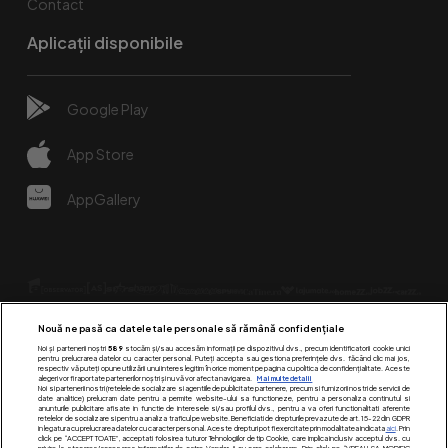
Contact
Aplicații disponibile
Google Play
App Store
AppGallery
Nouă ne pasă ca datele tale personale să rămână confidențiale
Noi și partenerii noștri
589
stocăm și/sau accesăm informații pe dispozitivul dvs., precum identificatorii cookie unici
pentru prelucrarea datelor cu caracter personal. Puteți accepta sau gestiona preferințele dvs. făcând clic mai jos,
respectiv vă puteți opune utilizării unui interes legitim în orice moment pe pagina cu politica de confidențialitate. Aceste
alegeri vor fi raportate partenerilor noștri și nu vă vor afecta navigarea.
Mai multe detalii
Urmărește-ne pe:
Noi si partenerii nostri (retelele de socializare si agentiile de publicitate partenere, precum si furnizorii nostri de servicii de
date analitice) prelucram date pentru a permite website-ului sa functioneze, pentru a personaliza continutul si
anunturile publicitare afisate in functie de interesele si/sau profilul dvs., pentru a va oferi functionalitati aferente
retelelor de socializare si pentru a analiza traficul pe website. Beneficiati de drepturile prevazute de art. 15-22 din GDPR
in legatura cu prelucrarea datelor cu caracter personal. Aceste drepturi pot fi exercitate prin modalitatea indicata
aici
. Prin
click pe “ACCEPT TOATE”, acceptati folosirea tuturor Tehnologiilor de tip Cookie, care implica inclusiv acceptul dvs. cu