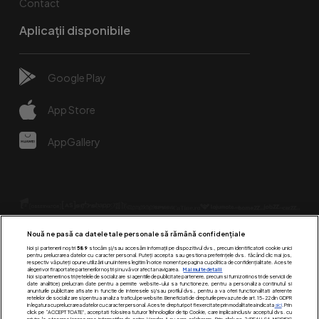
Contact
Aplicații disponibile
Google Play
App Store
AppGallery
Nouă ne pasă ca datele tale personale să rămână confidențiale
Noi și partenerii noștri
589
stocăm și/sau accesăm informații pe dispozitivul dvs., precum identificatorii cookie unici
pentru prelucrarea datelor cu caracter personal. Puteți accepta sau gestiona preferințele dvs. făcând clic mai jos,
respectiv vă puteți opune utilizării unui interes legitim în orice moment pe pagina cu politica de confidențialitate. Aceste
alegeri vor fi raportate partenerilor noștri și nu vă vor afecta navigarea.
Mai multe detalii
Urmărește-ne pe:
Noi si partenerii nostri (retelele de socializare si agentiile de publicitate partenere, precum si furnizorii nostri de servicii de
date analitice) prelucram date pentru a permite website-ului sa functioneze, pentru a personaliza continutul si
anunturile publicitare afisate in functie de interesele si/sau profilul dvs., pentru a va oferi functionalitati aferente
retelelor de socializare si pentru a analiza traficul pe website. Beneficiati de drepturile prevazute de art. 15-22 din GDPR
in legatura cu prelucrarea datelor cu caracter personal. Aceste drepturi pot fi exercitate prin modalitatea indicata
aici
. Prin
click pe “ACCEPT TOATE”, acceptati folosirea tuturor Tehnologiilor de tip Cookie, care implica inclusiv acceptul dvs. cu