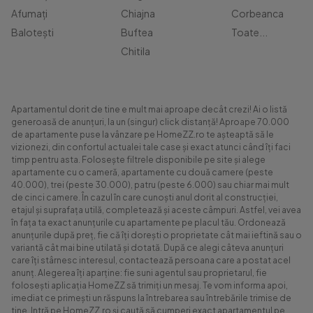
Afumați
Chiajna
Corbeanca
Balotești
Buftea
Toate...
Chitila
Apartamentul dorit de tine e mult mai aproape decât crezi! Ai o listă
generoasă de anunțuri, la un (singur) click distanță! Aproape 70.000
de apartamente puse la vânzare pe HomeZZ.ro te așteaptă să le
vizionezi, din confortul actualei tale case și exact atunci când îți faci
timp pentru asta. Folosește filtrele disponibile pe site și alege
apartamente cu o cameră, apartamente cu două camere (peste
40.000), trei (peste 30.000), patru (peste 6.000) sau chiar mai mult
de cinci camere. În cazul în care cunoști anul dorit al construcției,
etajul și suprafața utilă, completează și aceste câmpuri. Astfel, vei avea
în fața ta exact anunțurile cu apartamente pe placul tău. Ordonează
anunțurile după preț, fie că îți dorești o proprietate cât mai ieftină sau o
variantă cât mai bine utilată și dotată. După ce alegi câteva anunțuri
care îți stârnesc interesul, contactează persoana care a postat acel
anunț. Alegerea îți aparține: fie suni agentul sau proprietarul, fie
folosești aplicația HomeZZ să trimiți un mesaj. Te vom informa apoi,
imediat ce primești un răspuns la întrebarea sau întrebările trimise de
tine. Intră pe HomeZZ.ro și caută să cumperi exact apartamentul pe