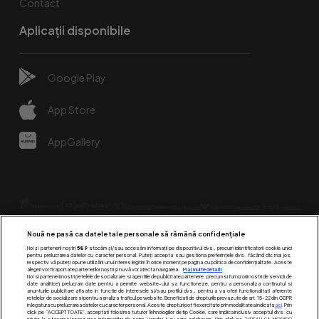
Contact
Aplicații disponibile
Google Play
App Store
AppGallery
Nouă ne pasă ca datele tale personale să rămână confidențiale
Noi și partenerii noștri
589
stocăm și/sau accesăm informații pe dispozitivul dvs., precum identificatorii cookie unici
pentru prelucrarea datelor cu caracter personal. Puteți accepta sau gestiona preferințele dvs. făcând clic mai jos,
respectiv vă puteți opune utilizării unui interes legitim în orice moment pe pagina cu politica de confidențialitate. Aceste
alegeri vor fi raportate partenerilor noștri și nu vă vor afecta navigarea.
Mai multe detalii
Urmărește-ne pe:
Noi si partenerii nostri (retelele de socializare si agentiile de publicitate partenere, precum si furnizorii nostri de servicii de
date analitice) prelucram date pentru a permite website-ului sa functioneze, pentru a personaliza continutul si
anunturile publicitare afisate in functie de interesele si/sau profilul dvs., pentru a va oferi functionalitati aferente
retelelor de socializare si pentru a analiza traficul pe website. Beneficiati de drepturile prevazute de art. 15-22 din GDPR
in legatura cu prelucrarea datelor cu caracter personal. Aceste drepturi pot fi exercitate prin modalitatea indicata
aici
. Prin
click pe “ACCEPT TOATE”, acceptati folosirea tuturor Tehnologiilor de tip Cookie, care implica inclusiv acceptul dvs. cu