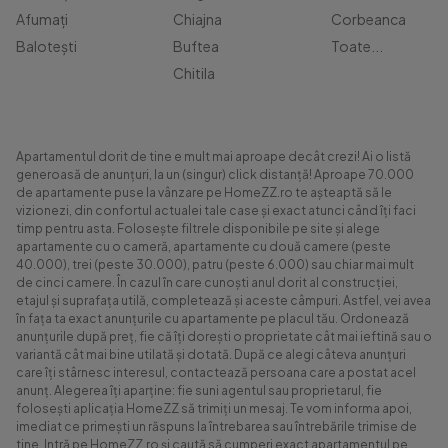
Afumați
Chiajna
Corbeanca
Balotești
Buftea
Toate...
Chitila
Apartamentul dorit de tine e mult mai aproape decât crezi! Ai o listă
generoasă de anunțuri, la un (singur) click distanță! Aproape 70.000
de apartamente puse la vânzare pe HomeZZ.ro te așteaptă să le
vizionezi, din confortul actualei tale case și exact atunci când îți faci
timp pentru asta. Folosește filtrele disponibile pe site și alege
apartamente cu o cameră, apartamente cu două camere (peste
40.000), trei (peste 30.000), patru (peste 6.000) sau chiar mai mult
de cinci camere. În cazul în care cunoști anul dorit al construcției,
etajul și suprafața utilă, completează și aceste câmpuri. Astfel, vei avea
în fața ta exact anunțurile cu apartamente pe placul tău. Ordonează
anunțurile după preț, fie că îți dorești o proprietate cât mai ieftină sau o
variantă cât mai bine utilată și dotată. După ce alegi câteva anunțuri
care îți stârnesc interesul, contactează persoana care a postat acel
anunț. Alegerea îți aparține: fie suni agentul sau proprietarul, fie
folosești aplicația HomeZZ să trimiți un mesaj. Te vom informa apoi,
imediat ce primești un răspuns la întrebarea sau întrebările trimise de
tine. Intră pe HomeZZ.ro și caută să cumperi exact apartamentul pe