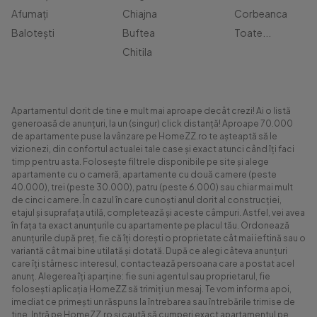
Afumați
Chiajna
Corbeanca
Balotești
Buftea
Toate...
Chitila
Apartamentul dorit de tine e mult mai aproape decât crezi! Ai o listă
generoasă de anunțuri, la un (singur) click distanță! Aproape 70.000
de apartamente puse la vânzare pe HomeZZ.ro te așteaptă să le
vizionezi, din confortul actualei tale case și exact atunci când îți faci
timp pentru asta. Folosește filtrele disponibile pe site și alege
apartamente cu o cameră, apartamente cu două camere (peste
40.000), trei (peste 30.000), patru (peste 6.000) sau chiar mai mult
de cinci camere. În cazul în care cunoști anul dorit al construcției,
etajul și suprafața utilă, completează și aceste câmpuri. Astfel, vei avea
în fața ta exact anunțurile cu apartamente pe placul tău. Ordonează
anunțurile după preț, fie că îți dorești o proprietate cât mai ieftină sau o
variantă cât mai bine utilată și dotată. După ce alegi câteva anunțuri
care îți stârnesc interesul, contactează persoana care a postat acel
anunț. Alegerea îți aparține: fie suni agentul sau proprietarul, fie
folosești aplicația HomeZZ să trimiți un mesaj. Te vom informa apoi,
imediat ce primești un răspuns la întrebarea sau întrebările trimise de
tine. Intră pe HomeZZ.ro și caută să cumperi exact apartamentul pe