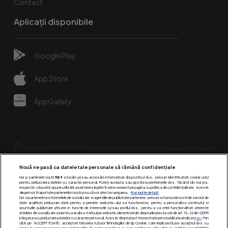
Contact
Aplicații disponibile
Google Play
App Store
AppGallery
Nouă ne pasă ca datele tale personale să rămână confidențiale
Noi și partenerii noștri
589
stocăm și/sau accesăm informații pe dispozitivul dvs., precum identificatorii cookie unici
pentru prelucrarea datelor cu caracter personal. Puteți accepta sau gestiona preferințele dvs. făcând clic mai jos,
respectiv vă puteți opune utilizării unui interes legitim în orice moment pe pagina cu politica de confidențialitate. Aceste
alegeri vor fi raportate partenerilor noștri și nu vă vor afecta navigarea.
Mai multe detalii
Urmărește-ne pe:
Noi si partenerii nostri (retelele de socializare si agentiile de publicitate partenere, precum si furnizorii nostri de servicii de
date analitice) prelucram date pentru a permite website-ului sa functioneze, pentru a personaliza continutul si
anunturile publicitare afisate in functie de interesele si/sau profilul dvs., pentru a va oferi functionalitati aferente
retelelor de socializare si pentru a analiza traficul pe website. Beneficiati de drepturile prevazute de art. 15-22 din GDPR
in legatura cu prelucrarea datelor cu caracter personal. Aceste drepturi pot fi exercitate prin modalitatea indicata
aici
. Prin
click pe “ACCEPT TOATE”, acceptati folosirea tuturor Tehnologiilor de tip Cookie, care implica inclusiv acceptul dvs. cu