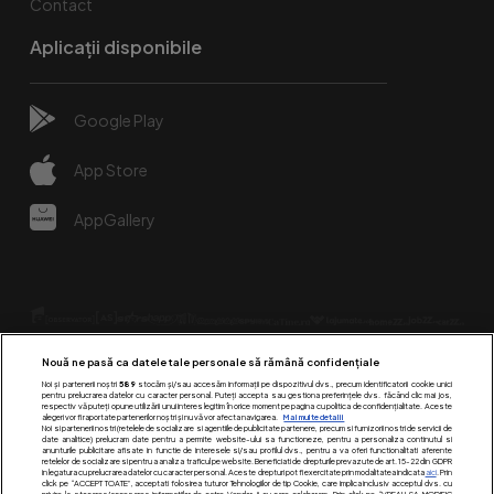
Contact
Aplicații disponibile
Google Play
App Store
AppGallery
Nouă ne pasă ca datele tale personale să rămână confidențiale
Noi și partenerii noștri
589
stocăm și/sau accesăm informații pe dispozitivul dvs., precum identificatorii cookie unici
pentru prelucrarea datelor cu caracter personal. Puteți accepta sau gestiona preferințele dvs. făcând clic mai jos,
respectiv vă puteți opune utilizării unui interes legitim în orice moment pe pagina cu politica de confidențialitate. Aceste
alegeri vor fi raportate partenerilor noștri și nu vă vor afecta navigarea.
Mai multe detalii
Urmărește-ne pe:
Noi si partenerii nostri (retelele de socializare si agentiile de publicitate partenere, precum si furnizorii nostri de servicii de
date analitice) prelucram date pentru a permite website-ului sa functioneze, pentru a personaliza continutul si
anunturile publicitare afisate in functie de interesele si/sau profilul dvs., pentru a va oferi functionalitati aferente
retelelor de socializare si pentru a analiza traficul pe website. Beneficiati de drepturile prevazute de art. 15-22 din GDPR
in legatura cu prelucrarea datelor cu caracter personal. Aceste drepturi pot fi exercitate prin modalitatea indicata
aici
. Prin
click pe “ACCEPT TOATE”, acceptati folosirea tuturor Tehnologiilor de tip Cookie, care implica inclusiv acceptul dvs. cu