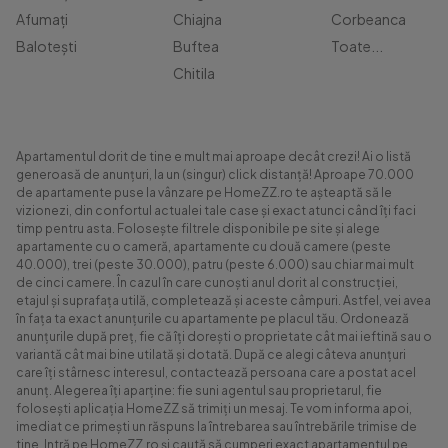
Afumați
Chiajna
Corbeanca
Balotești
Buftea
Toate...
Chitila
Apartamentul dorit de tine e mult mai aproape decât crezi! Ai o listă
generoasă de anunțuri, la un (singur) click distanță! Aproape 70.000
de apartamente puse la vânzare pe HomeZZ.ro te așteaptă să le
vizionezi, din confortul actualei tale case și exact atunci când îți faci
timp pentru asta. Folosește filtrele disponibile pe site și alege
apartamente cu o cameră, apartamente cu două camere (peste
40.000), trei (peste 30.000), patru (peste 6.000) sau chiar mai mult
de cinci camere. În cazul în care cunoști anul dorit al construcției,
etajul și suprafața utilă, completează și aceste câmpuri. Astfel, vei avea
în fața ta exact anunțurile cu apartamente pe placul tău. Ordonează
anunțurile după preț, fie că îți dorești o proprietate cât mai ieftină sau o
variantă cât mai bine utilată și dotată. După ce alegi câteva anunțuri
care îți stârnesc interesul, contactează persoana care a postat acel
anunț. Alegerea îți aparține: fie suni agentul sau proprietarul, fie
folosești aplicația HomeZZ să trimiți un mesaj. Te vom informa apoi,
imediat ce primești un răspuns la întrebarea sau întrebările trimise de
tine. Intră pe HomeZZ.ro și caută să cumperi exact apartamentul pe