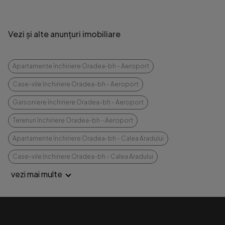
Vezi și alte anunțuri imobiliare
Apartamente închiriere Oradea-bh - Aeroport
Case-vile închiriere Oradea-bh - Aeroport
Garsoniere închiriere Oradea-bh - Aeroport
Terenuri închiriere Oradea-bh - Aeroport
Apartamente închiriere Oradea-bh - Calea Aradului
Case-vile închiriere Oradea-bh - Calea Aradului
vezi mai multe