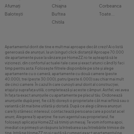
Afumați
Chiajna
Corbeanca
Balotești
Buftea
Toate...
Chitila
Apartamentul dorit de tine e mult mai aproape decât crezi! Ai o listă
generoasă de anunțuri, la un (singur) click distanță! Aproape 70.000
de apartamente puse la vânzare pe HomeZZ.ro te așteaptă să le
vizionezi, din confortul actualei tale case și exact atunci când îți faci
timp pentru asta. Folosește filtrele disponibile pe site și alege
apartamente cu o cameră, apartamente cu două camere (peste
40.000), trei (peste 30.000), patru (peste 6.000) sau chiar mai mult
de cinci camere. În cazul în care cunoști anul dorit al construcției,
etajul și suprafața utilă, completează și aceste câmpuri. Astfel, vei avea
în fața ta exact anunțurile cu apartamente pe placul tău. Ordonează
anunțurile după preț, fie că îți dorești o proprietate cât mai ieftină sau o
variantă cât mai bine utilată și dotată. După ce alegi câteva anunțuri
care îți stârnesc interesul, contactează persoana care a postat acel
anunț. Alegerea îți aparține: fie suni agentul sau proprietarul, fie
folosești aplicația HomeZZ să trimiți un mesaj. Te vom informa apoi,
imediat ce primești un răspuns la întrebarea sau întrebările trimise de
tine. Intră pe HomeZZ.ro și caută să cumperi exact apartamentul pe