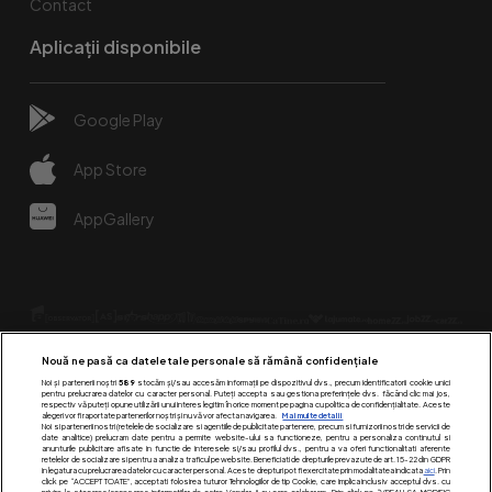
Contact
Aplicații disponibile
Google Play
App Store
AppGallery
Nouă ne pasă ca datele tale personale să rămână confidențiale
Noi și partenerii noștri
589
stocăm și/sau accesăm informații pe dispozitivul dvs., precum identificatorii cookie unici
pentru prelucrarea datelor cu caracter personal. Puteți accepta sau gestiona preferințele dvs. făcând clic mai jos,
respectiv vă puteți opune utilizării unui interes legitim în orice moment pe pagina cu politica de confidențialitate. Aceste
alegeri vor fi raportate partenerilor noștri și nu vă vor afecta navigarea.
Mai multe detalii
Urmărește-ne pe:
Noi si partenerii nostri (retelele de socializare si agentiile de publicitate partenere, precum si furnizorii nostri de servicii de
date analitice) prelucram date pentru a permite website-ului sa functioneze, pentru a personaliza continutul si
anunturile publicitare afisate in functie de interesele si/sau profilul dvs., pentru a va oferi functionalitati aferente
retelelor de socializare si pentru a analiza traficul pe website. Beneficiati de drepturile prevazute de art. 15-22 din GDPR
in legatura cu prelucrarea datelor cu caracter personal. Aceste drepturi pot fi exercitate prin modalitatea indicata
aici
. Prin
click pe “ACCEPT TOATE”, acceptati folosirea tuturor Tehnologiilor de tip Cookie, care implica inclusiv acceptul dvs. cu