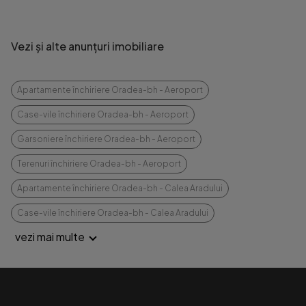
Vezi și alte anunțuri imobiliare
Apartamente închiriere Oradea-bh - Aeroport
Case-vile închiriere Oradea-bh - Aeroport
Garsoniere închiriere Oradea-bh - Aeroport
Terenuri închiriere Oradea-bh - Aeroport
Apartamente închiriere Oradea-bh - Calea Aradului
Case-vile închiriere Oradea-bh - Calea Aradului
vezi mai multe