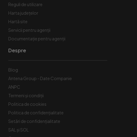
Reguli de utilizare
Harta județelor
Hartă site
Servicii pentru agenții
Documentație pentru agenții
Despre
Blog
Antena Group - Date Companie
ANPC
Termeni și condiții
Politica de cookies
Politica de confidențialitate
Setări de confidențialitate
SAL și SOL