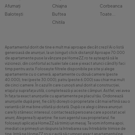
Afumați
Chiajna
Corbeanca
Balotești
Buftea
Toate...
Chitila
Apartamentul dorit de tine e mult mai aproape decât crezi! Ai o listă
generoasă de anunțuri, la un (singur) click distanță! Aproape 70.000
de apartamente puse la vânzare pe HomeZZ.ro te așteaptă să le
vizionezi, din confortul actualei tale case și exact atunci când îți faci
timp pentru asta. Folosește filtrele disponibile pe site și alege
apartamente cu o cameră, apartamente cu două camere (peste
40.000), trei (peste 30.000), patru (peste 6.000) sau chiar mai mult
de cinci camere. În cazul în care cunoști anul dorit al construcției,
etajul și suprafața utilă, completează și aceste câmpuri. Astfel, vei avea
în fața ta exact anunțurile cu apartamente pe placul tău. Ordonează
anunțurile după preț, fie că îți dorești o proprietate cât mai ieftină sau o
variantă cât mai bine utilată și dotată. După ce alegi câteva anunțuri
care îți stârnesc interesul, contactează persoana care a postat acel
anunț. Alegerea îți aparține: fie suni agentul sau proprietarul, fie
folosești aplicația HomeZZ să trimiți un mesaj. Te vom informa apoi,
imediat ce primești un răspuns la întrebarea sau întrebările trimise de
tine. Intră pe HomeZZ.ro și caută să cumperi exact apartamentul pe