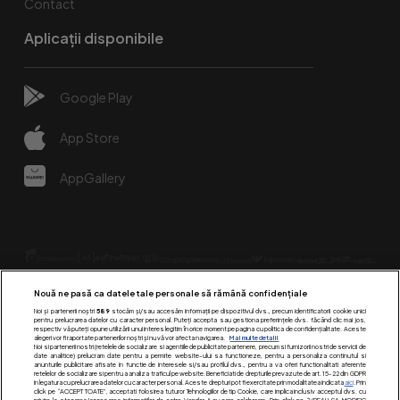
Contact
Aplicații disponibile
Google Play
App Store
AppGallery
Nouă ne pasă ca datele tale personale să rămână confidențiale
Noi și partenerii noștri
589
stocăm și/sau accesăm informații pe dispozitivul dvs., precum identificatorii cookie unici
pentru prelucrarea datelor cu caracter personal. Puteți accepta sau gestiona preferințele dvs. făcând clic mai jos,
respectiv vă puteți opune utilizării unui interes legitim în orice moment pe pagina cu politica de confidențialitate. Aceste
alegeri vor fi raportate partenerilor noștri și nu vă vor afecta navigarea.
Mai multe detalii
Urmărește-ne pe:
Noi si partenerii nostri (retelele de socializare si agentiile de publicitate partenere, precum si furnizorii nostri de servicii de
date analitice) prelucram date pentru a permite website-ului sa functioneze, pentru a personaliza continutul si
anunturile publicitare afisate in functie de interesele si/sau profilul dvs., pentru a va oferi functionalitati aferente
retelelor de socializare si pentru a analiza traficul pe website. Beneficiati de drepturile prevazute de art. 15-22 din GDPR
in legatura cu prelucrarea datelor cu caracter personal. Aceste drepturi pot fi exercitate prin modalitatea indicata
aici
. Prin
click pe “ACCEPT TOATE”, acceptati folosirea tuturor Tehnologiilor de tip Cookie, care implica inclusiv acceptul dvs. cu