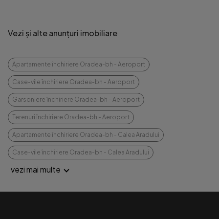
Vezi și alte anunțuri imobiliare
Apartamente închiriere Oradea-bh - Aeroport
Case-vile închiriere Oradea-bh - Aeroport
Garsoniere închiriere Oradea-bh - Aeroport
Terenuri închiriere Oradea-bh - Aeroport
Apartamente închiriere Oradea-bh - Calea Aradului
Case-vile închiriere Oradea-bh - Calea Aradului
vezi mai multe