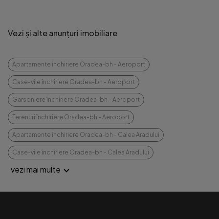
Vezi și alte anunțuri imobiliare
Apartamente închiriere Oradea-bh - Aeroport
Case-vile închiriere Oradea-bh - Aeroport
Garsoniere închiriere Oradea-bh - Aeroport
Terenuri închiriere Oradea-bh - Aeroport
Apartamente închiriere Oradea-bh - Calea Aradului
Case-vile închiriere Oradea-bh - Calea Aradului
vezi mai multe