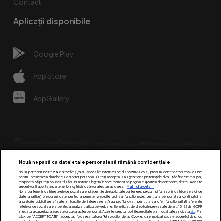
Contact
Aplicații disponibile
Google Play
App Store
AppGallery
Nouă ne pasă ca datele tale personale să rămână confidențiale
Noi și partenerii noștri
589
stocăm și/sau accesăm informații pe dispozitivul dvs., precum identificatorii cookie unici
pentru prelucrarea datelor cu caracter personal. Puteți accepta sau gestiona preferințele dvs. făcând clic mai jos,
respectiv vă puteți opune utilizării unui interes legitim în orice moment pe pagina cu politica de confidențialitate. Aceste
alegeri vor fi raportate partenerilor noștri și nu vă vor afecta navigarea.
Mai multe detalii
Urmărește-ne pe:
Noi si partenerii nostri (retelele de socializare si agentiile de publicitate partenere, precum si furnizorii nostri de servicii de
date analitice) prelucram date pentru a permite website-ului sa functioneze, pentru a personaliza continutul si
anunturile publicitare afisate in functie de interesele si/sau profilul dvs., pentru a va oferi functionalitati aferente
retelelor de socializare si pentru a analiza traficul pe website. Beneficiati de drepturile prevazute de art. 15-22 din GDPR
in legatura cu prelucrarea datelor cu caracter personal. Aceste drepturi pot fi exercitate prin modalitatea indicata
aici
. Prin
click pe “ACCEPT TOATE”, acceptati folosirea tuturor Tehnologiilor de tip Cookie, care implica inclusiv acceptul dvs. cu