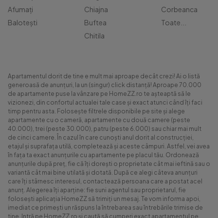
Afumați
Chiajna
Corbeanca
Balotești
Buftea
Toate...
Chitila
Apartamentul dorit de tine e mult mai aproape decât crezi! Ai o listă
generoasă de anunțuri, la un (singur) click distanță! Aproape 70.000
de apartamente puse la vânzare pe HomeZZ.ro te așteaptă să le
vizionezi, din confortul actualei tale case și exact atunci când îți faci
timp pentru asta. Folosește filtrele disponibile pe site și alege
apartamente cu o cameră, apartamente cu două camere (peste
40.000), trei (peste 30.000), patru (peste 6.000) sau chiar mai mult
de cinci camere. În cazul în care cunoști anul dorit al construcției,
etajul și suprafața utilă, completează și aceste câmpuri. Astfel, vei avea
în fața ta exact anunțurile cu apartamente pe placul tău. Ordonează
anunțurile după preț, fie că îți dorești o proprietate cât mai ieftină sau o
variantă cât mai bine utilată și dotată. După ce alegi câteva anunțuri
care îți stârnesc interesul, contactează persoana care a postat acel
anunț. Alegerea îți aparține: fie suni agentul sau proprietarul, fie
folosești aplicația HomeZZ să trimiți un mesaj. Te vom informa apoi,
imediat ce primești un răspuns la întrebarea sau întrebările trimise de
tine. Intră pe HomeZZ.ro și caută să cumperi exact apartamentul pe