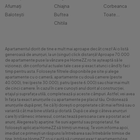
Afumați
Chiajna
Corbeanca
Balotești
Buftea
Toate...
Chitila
Apartamentul dorit de tine e mult mai aproape decât crezi! Ai o listă
generoasă de anunțuri, la un (singur) click distanță! Aproape 70.000
de apartamente puse la vânzare pe HomeZZ.ro te așteaptă să le
vizionezi, din confortul actualei tale case și exact atunci când îți faci
timp pentru asta. Folosește filtrele disponibile pe site și alege
apartamente cu o cameră, apartamente cu două camere (peste
40.000), trei (peste 30.000), patru (peste 6.000) sau chiar mai mult
de cinci camere. În cazul în care cunoști anul dorit al construcției,
etajul și suprafața utilă, completează și aceste câmpuri. Astfel, vei avea
în fața ta exact anunțurile cu apartamente pe placul tău. Ordonează
anunțurile după preț, fie că îți dorești o proprietate cât mai ieftină sau o
variantă cât mai bine utilată și dotată. După ce alegi câteva anunțuri
care îți stârnesc interesul, contactează persoana care a postat acel
anunț. Alegerea îți aparține: fie suni agentul sau proprietarul, fie
folosești aplicația HomeZZ să trimiți un mesaj. Te vom informa apoi,
imediat ce primești un răspuns la întrebarea sau întrebările trimise de
tine. Intră pe HomeZZ.ro și caută să cumperi exact apartamentul pe