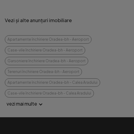
Vezi și alte anunțuri imobiliare
Apartamente închiriere Oradea-bh - Aeroport
Case-vile închiriere Oradea-bh - Aeroport
Garsoniere închiriere Oradea-bh - Aeroport
Terenuri închiriere Oradea-bh - Aeroport
Apartamente închiriere Oradea-bh - Calea Aradului
Case-vile închiriere Oradea-bh - Calea Aradului
vezi mai multe