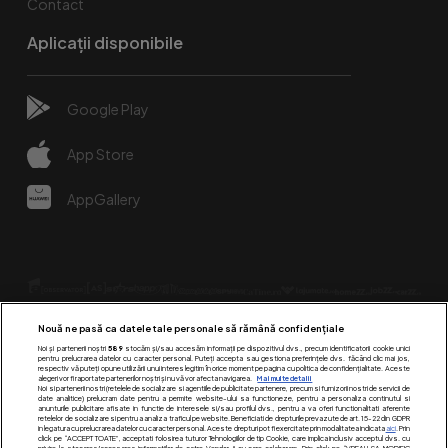
Contact
Aplicații disponibile
Google Play
App Store
AppGallery
Nouă ne pasă ca datele tale personale să rămână confidențiale
Noi și partenerii noștri
589
stocăm și/sau accesăm informații pe dispozitivul dvs., precum identificatorii cookie unici
pentru prelucrarea datelor cu caracter personal. Puteți accepta sau gestiona preferințele dvs. făcând clic mai jos,
respectiv vă puteți opune utilizării unui interes legitim în orice moment pe pagina cu politica de confidențialitate. Aceste
alegeri vor fi raportate partenerilor noștri și nu vă vor afecta navigarea.
Mai multe detalii
Urmărește-ne pe:
Noi si partenerii nostri (retelele de socializare si agentiile de publicitate partenere, precum si furnizorii nostri de servicii de
date analitice) prelucram date pentru a permite website-ului sa functioneze, pentru a personaliza continutul si
anunturile publicitare afisate in functie de interesele si/sau profilul dvs., pentru a va oferi functionalitati aferente
retelelor de socializare si pentru a analiza traficul pe website. Beneficiati de drepturile prevazute de art. 15-22 din GDPR
in legatura cu prelucrarea datelor cu caracter personal. Aceste drepturi pot fi exercitate prin modalitatea indicata
aici
. Prin
click pe “ACCEPT TOATE”, acceptati folosirea tuturor Tehnologiilor de tip Cookie, care implica inclusiv acceptul dvs. cu