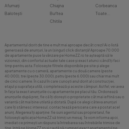
Afumați
Chiajna
Corbeanca
Balotești
Buftea
Toate...
Chitila
Apartamentul dorit de tine e mult mai aproape decât crezi! Ai o listă
generoasă de anunțuri, la un (singur) click distanță! Aproape 70.000
de apartamente puse la vânzare pe HomeZZ.ro te așteaptă să le
vizionezi, din confortul actualei tale case și exact atunci când îți faci
timp pentru asta. Folosește filtrele disponibile pe site și alege
apartamente cu o cameră, apartamente cu două camere (peste
40.000), trei (peste 30.000), patru (peste 6.000) sau chiar mai mult
de cinci camere. În cazul în care cunoști anul dorit al construcției,
etajul și suprafața utilă, completează și aceste câmpuri. Astfel, vei avea
în fața ta exact anunțurile cu apartamente pe placul tău. Ordonează
anunțurile după preț, fie că îți dorești o proprietate cât mai ieftină sau o
variantă cât mai bine utilată și dotată. După ce alegi câteva anunțuri
care îți stârnesc interesul, contactează persoana care a postat acel
anunț. Alegerea îți aparține: fie suni agentul sau proprietarul, fie
folosești aplicația HomeZZ să trimiți un mesaj. Te vom informa apoi,
imediat ce primești un răspuns la întrebarea sau întrebările trimise de
tine. Intră pe HomeZZ.ro și caută să cumperi exact apartamentul pe