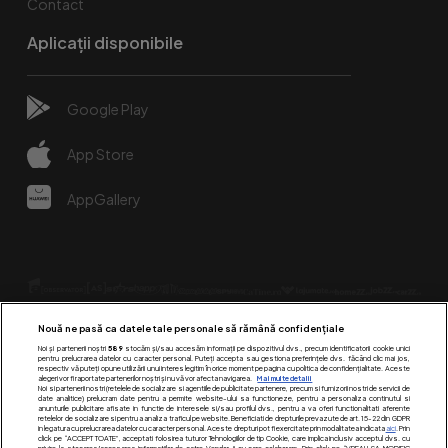
Contact
Aplicații disponibile
Google Play
App Store
AppGallery
Nouă ne pasă ca datele tale personale să rămână confidențiale
Noi și partenerii noștri
589
stocăm și/sau accesăm informații pe dispozitivul dvs., precum identificatorii cookie unici
pentru prelucrarea datelor cu caracter personal. Puteți accepta sau gestiona preferințele dvs. făcând clic mai jos,
respectiv vă puteți opune utilizării unui interes legitim în orice moment pe pagina cu politica de confidențialitate. Aceste
alegeri vor fi raportate partenerilor noștri și nu vă vor afecta navigarea.
Mai multe detalii
Urmărește-ne pe:
Noi si partenerii nostri (retelele de socializare si agentiile de publicitate partenere, precum si furnizorii nostri de servicii de
date analitice) prelucram date pentru a permite website-ului sa functioneze, pentru a personaliza continutul si
anunturile publicitare afisate in functie de interesele si/sau profilul dvs., pentru a va oferi functionalitati aferente
retelelor de socializare si pentru a analiza traficul pe website. Beneficiati de drepturile prevazute de art. 15-22 din GDPR
in legatura cu prelucrarea datelor cu caracter personal. Aceste drepturi pot fi exercitate prin modalitatea indicata
aici
. Prin
click pe “ACCEPT TOATE”, acceptati folosirea tuturor Tehnologiilor de tip Cookie, care implica inclusiv acceptul dvs. cu