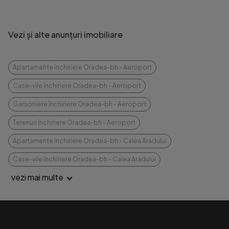
Vezi și alte anunțuri imobiliare
Apartamente închiriere Oradea-bh - Aeroport
Case-vile închiriere Oradea-bh - Aeroport
Garsoniere închiriere Oradea-bh - Aeroport
Terenuri închiriere Oradea-bh - Aeroport
Apartamente închiriere Oradea-bh - Calea Aradului
Case-vile închiriere Oradea-bh - Calea Aradului
vezi mai multe