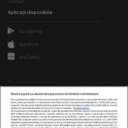
Contact
Aplicații disponibile
Google Play
App Store
AppGallery
Nouă ne pasă ca datele tale personale să rămână confidențiale
Noi și partenerii noștri
589
stocăm și/sau accesăm informații pe dispozitivul dvs., precum identificatorii cookie unici
pentru prelucrarea datelor cu caracter personal. Puteți accepta sau gestiona preferințele dvs. făcând clic mai jos,
respectiv vă puteți opune utilizării unui interes legitim în orice moment pe pagina cu politica de confidențialitate. Aceste
alegeri vor fi raportate partenerilor noștri și nu vă vor afecta navigarea.
Mai multe detalii
Urmărește-ne pe:
Noi si partenerii nostri (retelele de socializare si agentiile de publicitate partenere, precum si furnizorii nostri de servicii de
date analitice) prelucram date pentru a permite website-ului sa functioneze, pentru a personaliza continutul si
anunturile publicitare afisate in functie de interesele si/sau profilul dvs., pentru a va oferi functionalitati aferente
retelelor de socializare si pentru a analiza traficul pe website. Beneficiati de drepturile prevazute de art. 15-22 din GDPR
in legatura cu prelucrarea datelor cu caracter personal. Aceste drepturi pot fi exercitate prin modalitatea indicata
aici
. Prin
click pe “ACCEPT TOATE”, acceptati folosirea tuturor Tehnologiilor de tip Cookie, care implica inclusiv acceptul dvs. cu