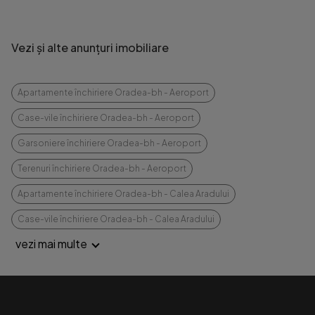
Vezi și alte anunțuri imobiliare
Apartamente închiriere Oradea-bh - Aeroport
Case-vile închiriere Oradea-bh - Aeroport
Garsoniere închiriere Oradea-bh - Aeroport
Terenuri închiriere Oradea-bh - Aeroport
Apartamente închiriere Oradea-bh - Calea Aradului
Case-vile închiriere Oradea-bh - Calea Aradului
vezi mai multe