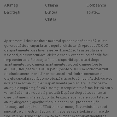
Afumați
Chiajna
Corbeanca
Balotești
Buftea
Toate...
Chitila
Apartamentul dorit de tine e mult mai aproape decât crezi! Ai o listă
generoasă de anunțuri, la un (singur) click distanță! Aproape 70.000
de apartamente puse la vânzare pe HomeZZ.ro te așteaptă să le
vizionezi, din confortul actualei tale case și exact atunci când îți faci
timp pentru asta. Folosește filtrele disponibile pe site și alege
apartamente cu o cameră, apartamente cu două camere (peste
40.000), trei (peste 30.000), patru (peste 6.000) sau chiar mai mult
de cinci camere. În cazul în care cunoști anul dorit al construcției,
etajul și suprafața utilă, completează și aceste câmpuri. Astfel, vei avea
în fața ta exact anunțurile cu apartamente pe placul tău. Ordonează
anunțurile după preț, fie că îți dorești o proprietate cât mai ieftină sau o
variantă cât mai bine utilată și dotată. După ce alegi câteva anunțuri
care îți stârnesc interesul, contactează persoana care a postat acel
anunț. Alegerea îți aparține: fie suni agentul sau proprietarul, fie
folosești aplicația HomeZZ să trimiți un mesaj. Te vom informa apoi,
imediat ce primești un răspuns la întrebarea sau întrebările trimise de
tine. Intră pe HomeZZ.ro și caută să cumperi exact apartamentul pe