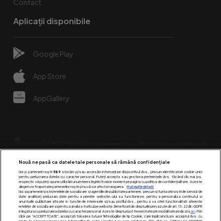
Contact
Aplicații disponibile
Google Play
App Store
AppGallery
Nouă ne pasă ca datele tale personale să rămână confidențiale
Noi și partenerii noștri
589
stocăm și/sau accesăm informații pe dispozitivul dvs., precum identificatorii cookie unici
pentru prelucrarea datelor cu caracter personal. Puteți accepta sau gestiona preferințele dvs. făcând clic mai jos,
respectiv vă puteți opune utilizării unui interes legitim în orice moment pe pagina cu politica de confidențialitate. Aceste
alegeri vor fi raportate partenerilor noștri și nu vă vor afecta navigarea.
Mai multe detalii
Urmărește-ne pe:
Noi si partenerii nostri (retelele de socializare si agentiile de publicitate partenere, precum si furnizorii nostri de servicii de
date analitice) prelucram date pentru a permite website-ului sa functioneze, pentru a personaliza continutul si
anunturile publicitare afisate in functie de interesele si/sau profilul dvs., pentru a va oferi functionalitati aferente
retelelor de socializare si pentru a analiza traficul pe website. Beneficiati de drepturile prevazute de art. 15-22 din GDPR
in legatura cu prelucrarea datelor cu caracter personal. Aceste drepturi pot fi exercitate prin modalitatea indicata
aici
. Prin
click pe “ACCEPT TOATE”, acceptati folosirea tuturor Tehnologiilor de tip Cookie, care implica inclusiv acceptul dvs. cu