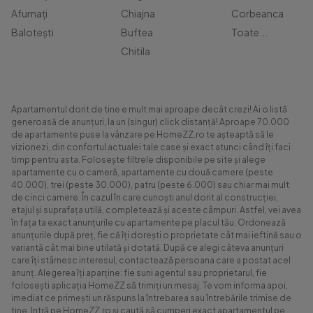
Afumați
Chiajna
Corbeanca
Balotești
Buftea
Toate...
Chitila
Apartamentul dorit de tine e mult mai aproape decât crezi! Ai o listă
generoasă de anunțuri, la un (singur) click distanță! Aproape 70.000
de apartamente puse la vânzare pe HomeZZ.ro te așteaptă să le
vizionezi, din confortul actualei tale case și exact atunci când îți faci
timp pentru asta. Folosește filtrele disponibile pe site și alege
apartamente cu o cameră, apartamente cu două camere (peste
40.000), trei (peste 30.000), patru (peste 6.000) sau chiar mai mult
de cinci camere. În cazul în care cunoști anul dorit al construcției,
etajul și suprafața utilă, completează și aceste câmpuri. Astfel, vei avea
în fața ta exact anunțurile cu apartamente pe placul tău. Ordonează
anunțurile după preț, fie că îți dorești o proprietate cât mai ieftină sau o
variantă cât mai bine utilată și dotată. După ce alegi câteva anunțuri
care îți stârnesc interesul, contactează persoana care a postat acel
anunț. Alegerea îți aparține: fie suni agentul sau proprietarul, fie
folosești aplicația HomeZZ să trimiți un mesaj. Te vom informa apoi,
imediat ce primești un răspuns la întrebarea sau întrebările trimise de
tine. Intră pe HomeZZ.ro și caută să cumperi exact apartamentul pe