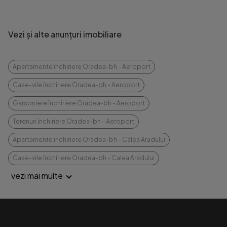
Vezi și alte anunțuri imobiliare
Apartamente închiriere Oradea-bh - Aeroport
Case-vile închiriere Oradea-bh - Aeroport
Garsoniere închiriere Oradea-bh - Aeroport
Terenuri închiriere Oradea-bh - Aeroport
Apartamente închiriere Oradea-bh - Calea Aradului
Case-vile închiriere Oradea-bh - Calea Aradului
vezi mai multe