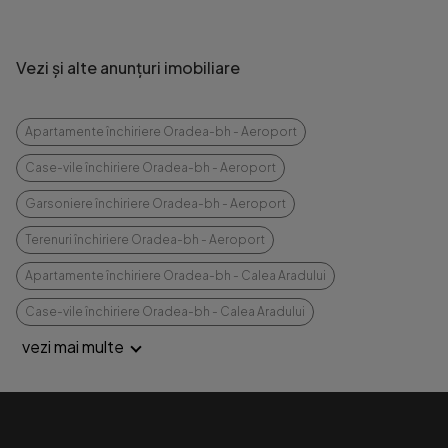
Vezi și alte anunțuri imobiliare
Apartamente închiriere Oradea-bh - Aeroport
Case-vile închiriere Oradea-bh - Aeroport
Garsoniere închiriere Oradea-bh - Aeroport
Terenuri închiriere Oradea-bh - Aeroport
Apartamente închiriere Oradea-bh - Calea Aradului
Case-vile închiriere Oradea-bh - Calea Aradului
vezi mai multe