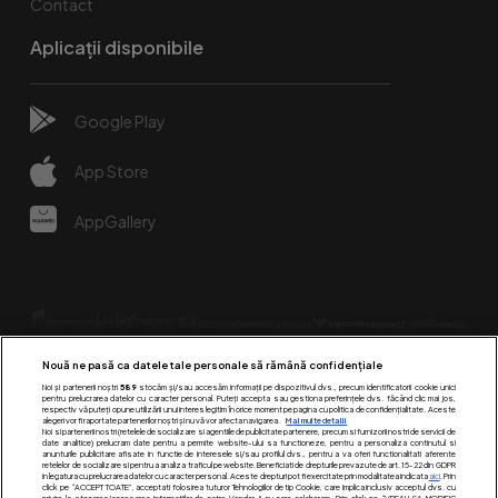
Contact
Aplicații disponibile
Google Play
App Store
AppGallery
Nouă ne pasă ca datele tale personale să rămână confidențiale
Noi și partenerii noștri
589
stocăm și/sau accesăm informații pe dispozitivul dvs., precum identificatorii cookie unici
pentru prelucrarea datelor cu caracter personal. Puteți accepta sau gestiona preferințele dvs. făcând clic mai jos,
respectiv vă puteți opune utilizării unui interes legitim în orice moment pe pagina cu politica de confidențialitate. Aceste
alegeri vor fi raportate partenerilor noștri și nu vă vor afecta navigarea.
Mai multe detalii
Urmărește-ne pe:
Noi si partenerii nostri (retelele de socializare si agentiile de publicitate partenere, precum si furnizorii nostri de servicii de
date analitice) prelucram date pentru a permite website-ului sa functioneze, pentru a personaliza continutul si
anunturile publicitare afisate in functie de interesele si/sau profilul dvs., pentru a va oferi functionalitati aferente
retelelor de socializare si pentru a analiza traficul pe website. Beneficiati de drepturile prevazute de art. 15-22 din GDPR
in legatura cu prelucrarea datelor cu caracter personal. Aceste drepturi pot fi exercitate prin modalitatea indicata
aici
. Prin
click pe “ACCEPT TOATE”, acceptati folosirea tuturor Tehnologiilor de tip Cookie, care implica inclusiv acceptul dvs. cu