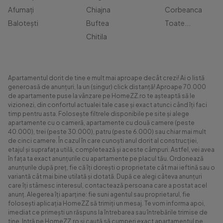
Afumați
Chiajna
Corbeanca
Balotești
Buftea
Toate...
Chitila
Apartamentul dorit de tine e mult mai aproape decât crezi! Ai o listă
generoasă de anunțuri, la un (singur) click distanță! Aproape 70.000
de apartamente puse la vânzare pe HomeZZ.ro te așteaptă să le
vizionezi, din confortul actualei tale case și exact atunci când îți faci
timp pentru asta. Folosește filtrele disponibile pe site și alege
apartamente cu o cameră, apartamente cu două camere (peste
40.000), trei (peste 30.000), patru (peste 6.000) sau chiar mai mult
de cinci camere. În cazul în care cunoști anul dorit al construcției,
etajul și suprafața utilă, completează și aceste câmpuri. Astfel, vei avea
în fața ta exact anunțurile cu apartamente pe placul tău. Ordonează
anunțurile după preț, fie că îți dorești o proprietate cât mai ieftină sau o
variantă cât mai bine utilată și dotată. După ce alegi câteva anunțuri
care îți stârnesc interesul, contactează persoana care a postat acel
anunț. Alegerea îți aparține: fie suni agentul sau proprietarul, fie
folosești aplicația HomeZZ să trimiți un mesaj. Te vom informa apoi,
imediat ce primești un răspuns la întrebarea sau întrebările trimise de
tine. Intră pe HomeZZ.ro și caută să cumperi exact apartamentul pe