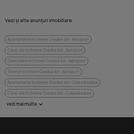
Vezi și alte anunțuri imobiliare
Apartamente închiriere Oradea-bh - Aeroport
Case-vile închiriere Oradea-bh - Aeroport
Garsoniere închiriere Oradea-bh - Aeroport
Terenuri închiriere Oradea-bh - Aeroport
Apartamente închiriere Oradea-bh - Calea Aradului
Case-vile închiriere Oradea-bh - Calea Aradului
vezi mai multe