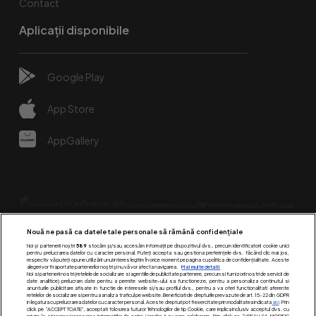
Contact
Aplicații disponibile
Google Play
App Store
AppGallery
Nouă ne pasă ca datele tale personale să rămână confidențiale
Noi și partenerii noștri
589
stocăm și/sau accesăm informații pe dispozitivul dvs., precum identificatorii cookie unici
pentru prelucrarea datelor cu caracter personal. Puteți accepta sau gestiona preferințele dvs. făcând clic mai jos,
respectiv vă puteți opune utilizării unui interes legitim în orice moment pe pagina cu politica de confidențialitate. Aceste
alegeri vor fi raportate partenerilor noștri și nu vă vor afecta navigarea.
Mai multe detalii
Urmărește-ne pe:
Noi si partenerii nostri (retelele de socializare si agentiile de publicitate partenere, precum si furnizorii nostri de servicii de
date analitice) prelucram date pentru a permite website-ului sa functioneze, pentru a personaliza continutul si
anunturile publicitare afisate in functie de interesele si/sau profilul dvs., pentru a va oferi functionalitati aferente
retelelor de socializare si pentru a analiza traficul pe website. Beneficiati de drepturile prevazute de art. 15-22 din GDPR
in legatura cu prelucrarea datelor cu caracter personal. Aceste drepturi pot fi exercitate prin modalitatea indicata
aici
. Prin
click pe “ACCEPT TOATE”, acceptati folosirea tuturor Tehnologiilor de tip Cookie, care implica inclusiv acceptul dvs. cu