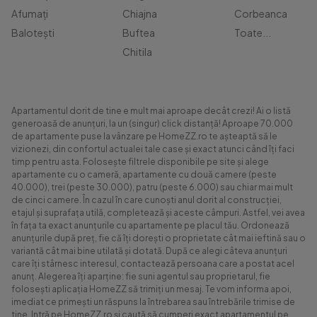
Afumați
Chiajna
Corbeanca
Balotești
Buftea
Toate...
Chitila
Apartamentul dorit de tine e mult mai aproape decât crezi! Ai o listă
generoasă de anunțuri, la un (singur) click distanță! Aproape 70.000
de apartamente puse la vânzare pe HomeZZ.ro te așteaptă să le
vizionezi, din confortul actualei tale case și exact atunci când îți faci
timp pentru asta. Folosește filtrele disponibile pe site și alege
apartamente cu o cameră, apartamente cu două camere (peste
40.000), trei (peste 30.000), patru (peste 6.000) sau chiar mai mult
de cinci camere. În cazul în care cunoști anul dorit al construcției,
etajul și suprafața utilă, completează și aceste câmpuri. Astfel, vei avea
în fața ta exact anunțurile cu apartamente pe placul tău. Ordonează
anunțurile după preț, fie că îți dorești o proprietate cât mai ieftină sau o
variantă cât mai bine utilată și dotată. După ce alegi câteva anunțuri
care îți stârnesc interesul, contactează persoana care a postat acel
anunț. Alegerea îți aparține: fie suni agentul sau proprietarul, fie
folosești aplicația HomeZZ să trimiți un mesaj. Te vom informa apoi,
imediat ce primești un răspuns la întrebarea sau întrebările trimise de
tine. Intră pe HomeZZ.ro și caută să cumperi exact apartamentul pe