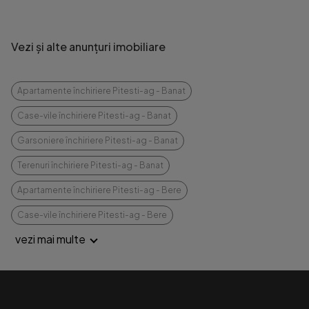
Vezi și alte anunțuri imobiliare
Apartamente închiriere Pitesti-ag - Banat
Case-vile închiriere Pitesti-ag - Banat
Garsoniere închiriere Pitesti-ag - Banat
Terenuri închiriere Pitesti-ag - Banat
Apartamente închiriere Pitesti-ag - Bere
Case-vile închiriere Pitesti-ag - Bere
vezi mai multe