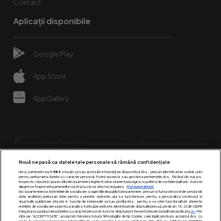
Contact
Aplicații disponibile
Google Play
App Store
AppGallery
Nouă ne pasă ca datele tale personale să rămână confidențiale
Noi și partenerii noștri
589
stocăm și/sau accesăm informații pe dispozitivul dvs., precum identificatorii cookie unici
pentru prelucrarea datelor cu caracter personal. Puteți accepta sau gestiona preferințele dvs. făcând clic mai jos,
respectiv vă puteți opune utilizării unui interes legitim în orice moment pe pagina cu politica de confidențialitate. Aceste
alegeri vor fi raportate partenerilor noștri și nu vă vor afecta navigarea.
Mai multe detalii
Urmărește-ne pe:
Noi si partenerii nostri (retelele de socializare si agentiile de publicitate partenere, precum si furnizorii nostri de servicii de
date analitice) prelucram date pentru a permite website-ului sa functioneze, pentru a personaliza continutul si
anunturile publicitare afisate in functie de interesele si/sau profilul dvs., pentru a va oferi functionalitati aferente
retelelor de socializare si pentru a analiza traficul pe website. Beneficiati de drepturile prevazute de art. 15-22 din GDPR
in legatura cu prelucrarea datelor cu caracter personal. Aceste drepturi pot fi exercitate prin modalitatea indicata
aici
. Prin
click pe “ACCEPT TOATE”, acceptati folosirea tuturor Tehnologiilor de tip Cookie, care implica inclusiv acceptul dvs. cu