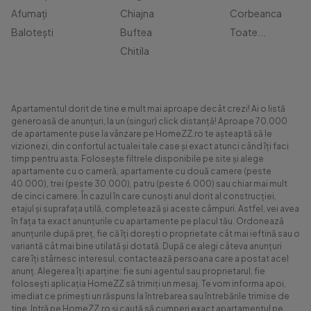
Afumați
Chiajna
Corbeanca
Balotești
Buftea
Toate...
Chitila
Apartamentul dorit de tine e mult mai aproape decât crezi! Ai o listă
generoasă de anunțuri, la un (singur) click distanță! Aproape 70.000
de apartamente puse la vânzare pe HomeZZ.ro te așteaptă să le
vizionezi, din confortul actualei tale case și exact atunci când îți faci
timp pentru asta. Folosește filtrele disponibile pe site și alege
apartamente cu o cameră, apartamente cu două camere (peste
40.000), trei (peste 30.000), patru (peste 6.000) sau chiar mai mult
de cinci camere. În cazul în care cunoști anul dorit al construcției,
etajul și suprafața utilă, completează și aceste câmpuri. Astfel, vei avea
în fața ta exact anunțurile cu apartamente pe placul tău. Ordonează
anunțurile după preț, fie că îți dorești o proprietate cât mai ieftină sau o
variantă cât mai bine utilată și dotată. După ce alegi câteva anunțuri
care îți stârnesc interesul, contactează persoana care a postat acel
anunț. Alegerea îți aparține: fie suni agentul sau proprietarul, fie
folosești aplicația HomeZZ să trimiți un mesaj. Te vom informa apoi,
imediat ce primești un răspuns la întrebarea sau întrebările trimise de
tine. Intră pe HomeZZ.ro și caută să cumperi exact apartamentul pe