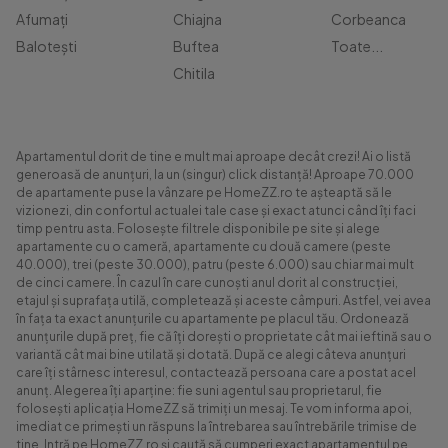
Afumați
Chiajna
Corbeanca
Balotești
Buftea
Toate...
Chitila
Apartamentul dorit de tine e mult mai aproape decât crezi! Ai o listă
generoasă de anunțuri, la un (singur) click distanță! Aproape 70.000
de apartamente puse la vânzare pe HomeZZ.ro te așteaptă să le
vizionezi, din confortul actualei tale case și exact atunci când îți faci
timp pentru asta. Folosește filtrele disponibile pe site și alege
apartamente cu o cameră, apartamente cu două camere (peste
40.000), trei (peste 30.000), patru (peste 6.000) sau chiar mai mult
de cinci camere. În cazul în care cunoști anul dorit al construcției,
etajul și suprafața utilă, completează și aceste câmpuri. Astfel, vei avea
în fața ta exact anunțurile cu apartamente pe placul tău. Ordonează
anunțurile după preț, fie că îți dorești o proprietate cât mai ieftină sau o
variantă cât mai bine utilată și dotată. După ce alegi câteva anunțuri
care îți stârnesc interesul, contactează persoana care a postat acel
anunț. Alegerea îți aparține: fie suni agentul sau proprietarul, fie
folosești aplicația HomeZZ să trimiți un mesaj. Te vom informa apoi,
imediat ce primești un răspuns la întrebarea sau întrebările trimise de
tine. Intră pe HomeZZ.ro și caută să cumperi exact apartamentul pe