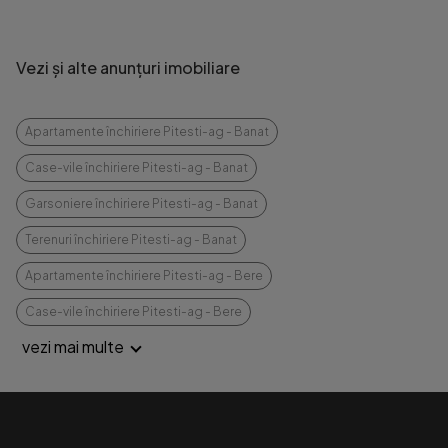
Vezi și alte anunțuri imobiliare
Apartamente închiriere Pitesti-ag - Banat
Case-vile închiriere Pitesti-ag - Banat
Garsoniere închiriere Pitesti-ag - Banat
Terenuri închiriere Pitesti-ag - Banat
Apartamente închiriere Pitesti-ag - Bere
Case-vile închiriere Pitesti-ag - Bere
vezi mai multe