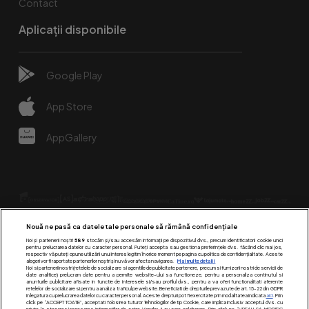
Contact
Aplicații disponibile
Google Play
App Store
AppGallery
Nouă ne pasă ca datele tale personale să rămână confidențiale
Noi și partenerii noștri
589
stocăm și/sau accesăm informații pe dispozitivul dvs., precum identificatorii cookie unici
pentru prelucrarea datelor cu caracter personal. Puteți accepta sau gestiona preferințele dvs. făcând clic mai jos,
respectiv vă puteți opune utilizării unui interes legitim în orice moment pe pagina cu politica de confidențialitate. Aceste
alegeri vor fi raportate partenerilor noștri și nu vă vor afecta navigarea.
Mai multe detalii
Urmărește-ne pe:
Noi si partenerii nostri (retelele de socializare si agentiile de publicitate partenere, precum si furnizorii nostri de servicii de
date analitice) prelucram date pentru a permite website-ului sa functioneze, pentru a personaliza continutul si
anunturile publicitare afisate in functie de interesele si/sau profilul dvs., pentru a va oferi functionalitati aferente
retelelor de socializare si pentru a analiza traficul pe website. Beneficiati de drepturile prevazute de art. 15-22 din GDPR
in legatura cu prelucrarea datelor cu caracter personal. Aceste drepturi pot fi exercitate prin modalitatea indicata
aici
. Prin
click pe “ACCEPT TOATE”, acceptati folosirea tuturor Tehnologiilor de tip Cookie, care implica inclusiv acceptul dvs. cu