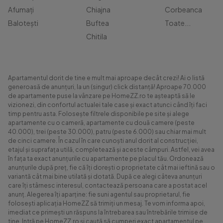
Afumați
Chiajna
Corbeanca
Balotești
Buftea
Toate...
Chitila
Apartamentul dorit de tine e mult mai aproape decât crezi! Ai o listă
generoasă de anunțuri, la un (singur) click distanță! Aproape 70.000
de apartamente puse la vânzare pe HomeZZ.ro te așteaptă să le
vizionezi, din confortul actualei tale case și exact atunci când îți faci
timp pentru asta. Folosește filtrele disponibile pe site și alege
apartamente cu o cameră, apartamente cu două camere (peste
40.000), trei (peste 30.000), patru (peste 6.000) sau chiar mai mult
de cinci camere. În cazul în care cunoști anul dorit al construcției,
etajul și suprafața utilă, completează și aceste câmpuri. Astfel, vei avea
în fața ta exact anunțurile cu apartamente pe placul tău. Ordonează
anunțurile după preț, fie că îți dorești o proprietate cât mai ieftină sau o
variantă cât mai bine utilată și dotată. După ce alegi câteva anunțuri
care îți stârnesc interesul, contactează persoana care a postat acel
anunț. Alegerea îți aparține: fie suni agentul sau proprietarul, fie
folosești aplicația HomeZZ să trimiți un mesaj. Te vom informa apoi,
imediat ce primești un răspuns la întrebarea sau întrebările trimise de
tine. Intră pe HomeZZ.ro și caută să cumperi exact apartamentul pe