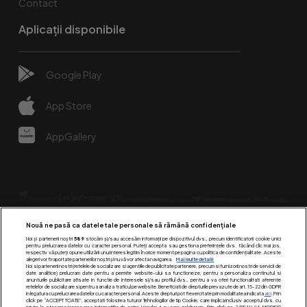
Contact
Aplicații disponibile
Google Play
App Store
AppGallery
Nouă ne pasă ca datele tale personale să rămână confidențiale
Noi și partenerii noștri
589
stocăm și/sau accesăm informații pe dispozitivul dvs., precum identificatorii cookie unici
pentru prelucrarea datelor cu caracter personal. Puteți accepta sau gestiona preferințele dvs. făcând clic mai jos,
respectiv vă puteți opune utilizării unui interes legitim în orice moment pe pagina cu politica de confidențialitate. Aceste
alegeri vor fi raportate partenerilor noștri și nu vă vor afecta navigarea.
Mai multe detalii
Urmărește-ne pe:
Noi si partenerii nostri (retelele de socializare si agentiile de publicitate partenere, precum si furnizorii nostri de servicii de
date analitice) prelucram date pentru a permite website-ului sa functioneze, pentru a personaliza continutul si
anunturile publicitare afisate in functie de interesele si/sau profilul dvs., pentru a va oferi functionalitati aferente
retelelor de socializare si pentru a analiza traficul pe website. Beneficiati de drepturile prevazute de art. 15-22 din GDPR
in legatura cu prelucrarea datelor cu caracter personal. Aceste drepturi pot fi exercitate prin modalitatea indicata
aici
. Prin
click pe “ACCEPT TOATE”, acceptati folosirea tuturor Tehnologiilor de tip Cookie, care implica inclusiv acceptul dvs. cu