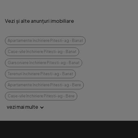
Vezi și alte anunțuri imobiliare
Apartamente închiriere Pitesti-ag - Banat
Case-vile închiriere Pitesti-ag - Banat
Garsoniere închiriere Pitesti-ag - Banat
Terenuri închiriere Pitesti-ag - Banat
Apartamente închiriere Pitesti-ag - Bere
Case-vile închiriere Pitesti-ag - Bere
vezi mai multe