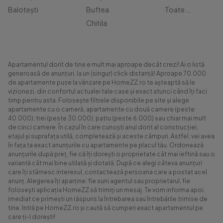
Balotești
Buftea
Toate...
Chitila
Apartamentul dorit de tine e mult mai aproape decât crezi! Ai o listă
generoasă de anunțuri, la un (singur) click distanță! Aproape 70.000
de apartamente puse la vânzare pe HomeZZ.ro te așteaptă să le
vizionezi, din confortul actualei tale case și exact atunci când îți faci
timp pentru asta. Folosește filtrele disponibile pe site și alege
apartamente cu o cameră, apartamente cu două camere (peste
40.000), trei (peste 30.000), patru (peste 6.000) sau chiar mai mult
de cinci camere. În cazul în care cunoști anul dorit al construcției,
etajul și suprafața utilă, completează și aceste câmpuri. Astfel, vei avea
în fața ta exact anunțurile cu apartamente pe placul tău. Ordonează
anunțurile după preț, fie că îți dorești o proprietate cât mai ieftină sau o
variantă cât mai bine utilată și dotată. După ce alegi câteva anunțuri
care îți stârnesc interesul, contactează persoana care a postat acel
anunț. Alegerea îți aparține: fie suni agentul sau proprietarul, fie
folosești aplicația HomeZZ să trimiți un mesaj. Te vom informa apoi,
imediat ce primești un răspuns la întrebarea sau întrebările trimise de
tine. Intră pe HomeZZ.ro și caută să cumperi exact apartamentul pe
care ți-l dorești!