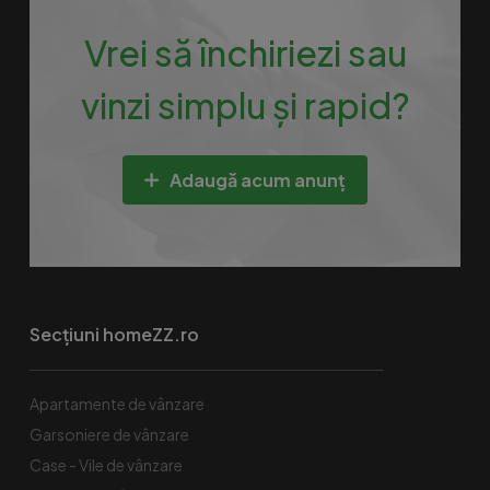
Vrei să închiriezi sau
vinzi simplu și rapid?
Adaugă acum anunț
Secțiuni homeZZ.ro
Apartamente de vânzare
Garsoniere de vânzare
Case - Vile de vânzare