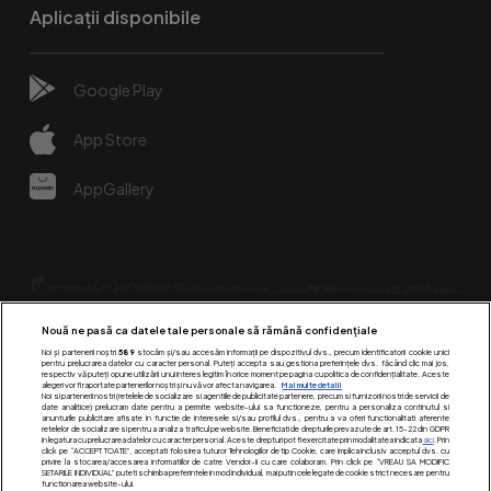
Aplicații disponibile
Google Play
App Store
AppGallery
Nouă ne pasă ca datele tale personale să rămână confidențiale
Noi și partenerii noștri
589
stocăm și/sau accesăm informații pe dispozitivul dvs., precum identificatorii cookie unici
pentru prelucrarea datelor cu caracter personal. Puteți accepta sau gestiona preferințele dvs. făcând clic mai jos,
respectiv vă puteți opune utilizării unui interes legitim în orice moment pe pagina cu politica de confidențialitate. Aceste
alegeri vor fi raportate partenerilor noștri și nu vă vor afecta navigarea.
Mai multe detalii
Urmărește-ne pe:
Noi si partenerii nostri (retelele de socializare si agentiile de publicitate partenere, precum si furnizorii nostri de servicii de
date analitice) prelucram date pentru a permite website-ului sa functioneze, pentru a personaliza continutul si
anunturile publicitare afisate in functie de interesele si/sau profilul dvs., pentru a va oferi functionalitati aferente
retelelor de socializare si pentru a analiza traficul pe website. Beneficiati de drepturile prevazute de art. 15-22 din GDPR
in legatura cu prelucrarea datelor cu caracter personal. Aceste drepturi pot fi exercitate prin modalitatea indicata
aici
. Prin
click pe “ACCEPT TOATE”, acceptati folosirea tuturor Tehnologiilor de tip Cookie, care implica inclusiv acceptul dvs. cu
privire la stocarea/accesarea informatiilor de catre Vendor-ii cu care colaboram. Prin click pe “VREAU SA MODIFIC
SETARILE INDIVIDUAL” puteti schimba preferintele in mod individual, mai putin cele legate de cookie strict necesare pentru
functionarea website-ului.