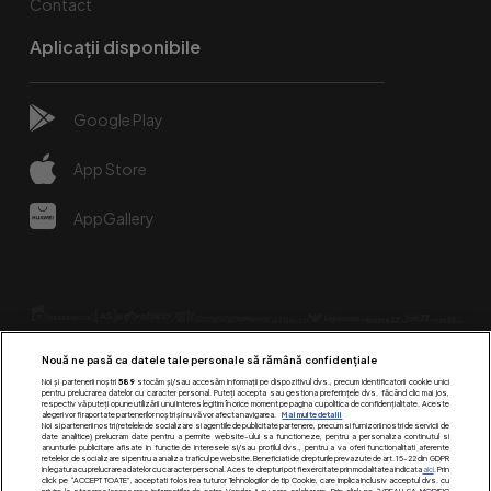
Contact
Aplicații disponibile
Google Play
App Store
AppGallery
Nouă ne pasă ca datele tale personale să rămână confidențiale
Noi și partenerii noștri
589
stocăm și/sau accesăm informații pe dispozitivul dvs., precum identificatorii cookie unici
pentru prelucrarea datelor cu caracter personal. Puteți accepta sau gestiona preferințele dvs. făcând clic mai jos,
respectiv vă puteți opune utilizării unui interes legitim în orice moment pe pagina cu politica de confidențialitate. Aceste
alegeri vor fi raportate partenerilor noștri și nu vă vor afecta navigarea.
Mai multe detalii
Urmărește-ne pe:
Noi si partenerii nostri (retelele de socializare si agentiile de publicitate partenere, precum si furnizorii nostri de servicii de
date analitice) prelucram date pentru a permite website-ului sa functioneze, pentru a personaliza continutul si
anunturile publicitare afisate in functie de interesele si/sau profilul dvs., pentru a va oferi functionalitati aferente
retelelor de socializare si pentru a analiza traficul pe website. Beneficiati de drepturile prevazute de art. 15-22 din GDPR
in legatura cu prelucrarea datelor cu caracter personal. Aceste drepturi pot fi exercitate prin modalitatea indicata
aici
. Prin
click pe “ACCEPT TOATE”, acceptati folosirea tuturor Tehnologiilor de tip Cookie, care implica inclusiv acceptul dvs. cu