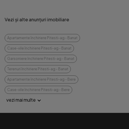
Vezi și alte anunțuri imobiliare
Apartamente închiriere Pitesti-ag - Banat
Case-vile închiriere Pitesti-ag - Banat
Garsoniere închiriere Pitesti-ag - Banat
Terenuri închiriere Pitesti-ag - Banat
Apartamente închiriere Pitesti-ag - Bere
Case-vile închiriere Pitesti-ag - Bere
vezi mai multe