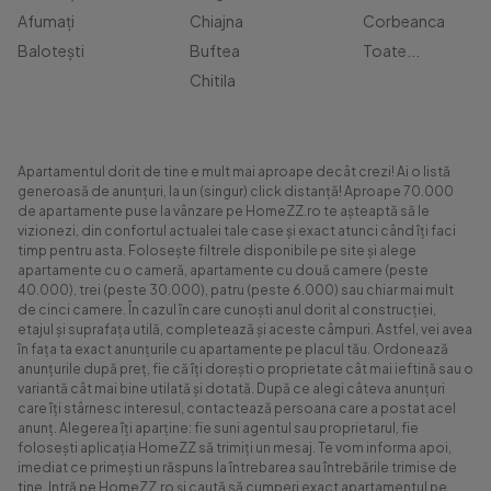
Afumați
Chiajna
Corbeanca
Balotești
Buftea
Toate...
Chitila
Apartamentul dorit de tine e mult mai aproape decât crezi! Ai o listă
generoasă de anunțuri, la un (singur) click distanță! Aproape 70.000
de apartamente puse la vânzare pe HomeZZ.ro te așteaptă să le
vizionezi, din confortul actualei tale case și exact atunci când îți faci
timp pentru asta. Folosește filtrele disponibile pe site și alege
apartamente cu o cameră, apartamente cu două camere (peste
40.000), trei (peste 30.000), patru (peste 6.000) sau chiar mai mult
de cinci camere. În cazul în care cunoști anul dorit al construcției,
etajul și suprafața utilă, completează și aceste câmpuri. Astfel, vei avea
în fața ta exact anunțurile cu apartamente pe placul tău. Ordonează
anunțurile după preț, fie că îți dorești o proprietate cât mai ieftină sau o
variantă cât mai bine utilată și dotată. După ce alegi câteva anunțuri
care îți stârnesc interesul, contactează persoana care a postat acel
anunț. Alegerea îți aparține: fie suni agentul sau proprietarul, fie
folosești aplicația HomeZZ să trimiți un mesaj. Te vom informa apoi,
imediat ce primești un răspuns la întrebarea sau întrebările trimise de
tine. Intră pe HomeZZ.ro și caută să cumperi exact apartamentul pe