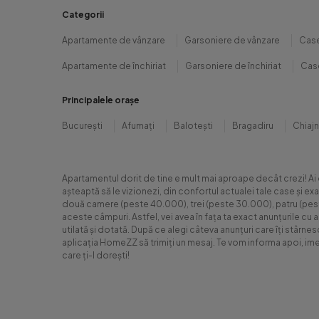
Categorii
Apartamente de vânzare
Garsoniere de vânzare
Case
Apartamente de închiriat
Garsoniere de închiriat
Case
Principalele orașe
București
Afumați
Balotești
Bragadiru
Chiaj
Apartamentul dorit de tine e mult mai aproape decât crezi! Ai
așteaptă să le vizionezi, din confortul actualei tale case și e
două camere (peste 40.000), trei (peste 30.000), patru (peste 6
aceste câmpuri. Astfel, vei avea în fața ta exact anunțurile cu 
utilată și dotată. După ce alegi câteva anunțuri care îți stârne
aplicația HomeZZ să trimiți un mesaj. Te vom informa apoi, ime
care ți-l dorești!