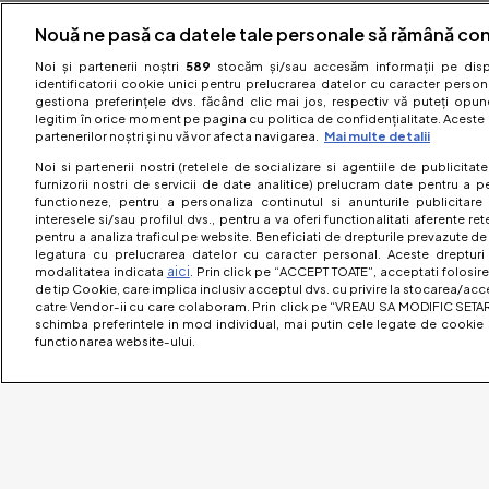
Nouă ne pasă ca datele tale personale să rămână con
Noi și partenerii noștri
589
stocăm și/sau accesăm informații pe dispo
identificatorii cookie unici pentru prelucrarea datelor cu caracter person
gestiona preferințele dvs. făcând clic mai jos, respectiv vă puteți opune 
legitim în orice moment pe pagina cu politica de confidențialitate. Aceste a
partenerilor noștri și nu vă vor afecta navigarea.
Mai multe detalii
Noi si partenerii nostri (retelele de socializare si agentiile de publicita
furnizorii nostri de servicii de date analitice) prelucram date pentru a p
functioneze, pentru a personaliza continutul si anunturile publicitare
interesele si/sau profilul dvs., pentru a va oferi functionalitati aferente ret
pentru a analiza traficul pe website. Beneficiati de drepturile prevazute de
legatura cu prelucrarea datelor cu caracter personal. Aceste drepturi 
aici
modalitatea indicata
. Prin click pe “ACCEPT TOATE”, acceptati folosire
de tip Cookie, care implica inclusiv acceptul dvs. cu privire la stocarea/acc
catre Vendor-ii cu care colaboram. Prin click pe “VREAU SA MODIFIC SETAR
schimba preferintele in mod individual, mai putin cele legate de cookie 
functionarea website-ului.