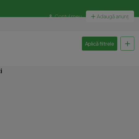
Contul meu
Adaugă anunț
Aplică filtrele
i