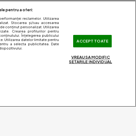
ele pentru a oferi:
performanței reclamelor. Utilizarea
nalizat. Stocarea și/sau accesarea
 de conținut personalizat. Utilizarea
lizate. Crearea profilurilor pentru
onținutului. Înțelegerea publicului
te. Utilizarea datelor limitate pentru
ACCEPT TOATE
entru a selecta publicitatea. Date
ispozitivului.
VREAU SA MODIFIC
SETARILE INDIVIDUAL