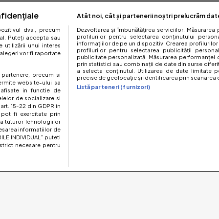
fidențiale
Atât noi, cât și partenerii noștri prelucrăm dat
zitivul dvs., precum
Dezvoltarea și îmbunătățirea serviciilor. Măsurarea 
profilurilor pentru selectarea conținutului perso
al. Puteți accepta sau
informațiilor de pe un dispozitiv. Crearea profilurilor
utilizării unui interes
profilurilor pentru selectarea publicității persona
legeri vor fi raportate
publicitate personalizată. Măsurarea performanței c
prin statistici sau combinații de date din surse diferi
a selecta conținutul. Utilizarea de date limitate p
te partenere, precum si
precise de geolocație și identificarea prin scanarea d
ermite website-ului sa
Listă parteneri (furnizori)
 afisate in functie de
elelor de socializare si
 art. 15-22 din GDPR in
pot fi exercitate prin
a tuturor Tehnologiilor
esarea informatiilor de
ILE INDIVIDUAL” puteti
strict necesare pentru