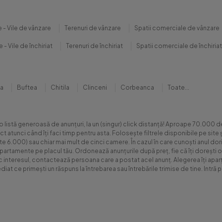
 - Vile de vânzare
Terenuri de vânzare
Spatii comerciale de vânzare
 - Vile de închiriat
Terenuri de închiriat
Spatii comerciale de închiriat
na
Buftea
Chitila
Clinceni
Corbeanca
Toate...
 o listă generoasă de anunțuri, la un (singur) click distanță! Aproape 70.00
xact atunci când îți faci timp pentru asta. Folosește filtrele disponibile pe s
.000) sau chiar mai mult de cinci camere. În cazul în care cunoști anul dorit 
apartamente pe placul tău. Ordonează anunțurile după preț, fie că îți dorești o
sc interesul, contactează persoana care a postat acel anunț. Alegerea îți aparți
diat ce primești un răspuns la întrebarea sau întrebările trimise de tine. Int