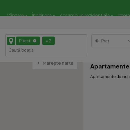
Vânzare
Închiriere
Ansambluri rezidențiale
Inter
Pitesti
+ 2
Preț
Mărește harta
Apartamente 3
Apartamente de inchiri