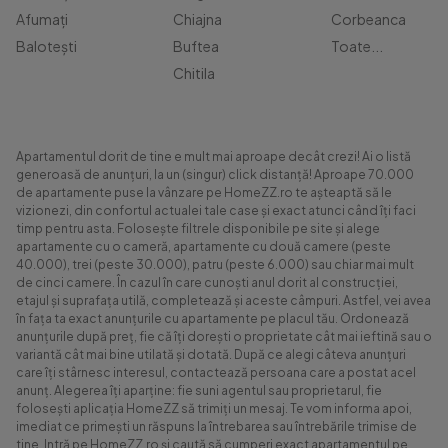
Afumați
Chiajna
Corbeanca
Balotești
Buftea
Toate...
Chitila
Apartamentul dorit de tine e mult mai aproape decât crezi! Ai o listă
generoasă de anunțuri, la un (singur) click distanță! Aproape 70.000
de apartamente puse la vânzare pe HomeZZ.ro te așteaptă să le
vizionezi, din confortul actualei tale case și exact atunci când îți faci
timp pentru asta. Folosește filtrele disponibile pe site și alege
apartamente cu o cameră, apartamente cu două camere (peste
40.000), trei (peste 30.000), patru (peste 6.000) sau chiar mai mult
de cinci camere. În cazul în care cunoști anul dorit al construcției,
etajul și suprafața utilă, completează și aceste câmpuri. Astfel, vei avea
în fața ta exact anunțurile cu apartamente pe placul tău. Ordonează
anunțurile după preț, fie că îți dorești o proprietate cât mai ieftină sau o
variantă cât mai bine utilată și dotată. După ce alegi câteva anunțuri
care îți stârnesc interesul, contactează persoana care a postat acel
anunț. Alegerea îți aparține: fie suni agentul sau proprietarul, fie
folosești aplicația HomeZZ să trimiți un mesaj. Te vom informa apoi,
imediat ce primești un răspuns la întrebarea sau întrebările trimise de
tine. Intră pe HomeZZ.ro și caută să cumperi exact apartamentul pe