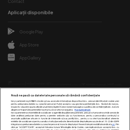
Contact
Aplicații disponibile
Google Play
App Store
AppGallery
Nouă ne pasă ca datele tale personale să rămână confidențiale
Noi și partenerii noștri
589
stocăm și/sau accesăm informații pe dispozitivul dvs., precum identificatorii cookie unici
pentru prelucrarea datelor cu caracter personal. Puteți accepta sau gestiona preferințele dvs. făcând clic mai jos,
respectiv vă puteți opune utilizării unui interes legitim în orice moment pe pagina cu politica de confidențialitate. Aceste
alegeri vor fi raportate partenerilor noștri și nu vă vor afecta navigarea.
Mai multe detalii
Urmărește-ne pe:
Noi si partenerii nostri (retelele de socializare si agentiile de publicitate partenere, precum si furnizorii nostri de servicii de
date analitice) prelucram date pentru a permite website-ului sa functioneze, pentru a personaliza continutul si
anunturile publicitare afisate in functie de interesele si/sau profilul dvs., pentru a va oferi functionalitati aferente
retelelor de socializare si pentru a analiza traficul pe website. Beneficiati de drepturile prevazute de art. 15-22 din GDPR
in legatura cu prelucrarea datelor cu caracter personal. Aceste drepturi pot fi exercitate prin modalitatea indicata
aici
. Prin
click pe “ACCEPT TOATE”, acceptati folosirea tuturor Tehnologiilor de tip Cookie, care implica inclusiv acceptul dvs. cu