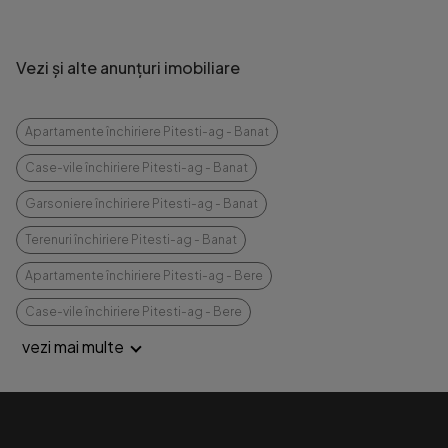
Vezi și alte anunțuri imobiliare
Apartamente închiriere Pitesti-ag - Banat
Case-vile închiriere Pitesti-ag - Banat
Garsoniere închiriere Pitesti-ag - Banat
Terenuri închiriere Pitesti-ag - Banat
Apartamente închiriere Pitesti-ag - Bere
Case-vile închiriere Pitesti-ag - Bere
vezi mai multe