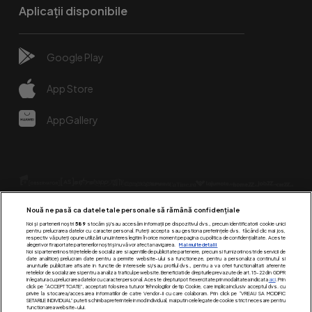
Aplicații disponibile
Google Play
App Store
AppGallery
Nouă ne pasă ca datele tale personale să rămână confidențiale
Noi și partenerii noștri
589
stocăm și/sau accesăm informații pe dispozitivul dvs., precum identificatorii cookie unici
pentru prelucrarea datelor cu caracter personal. Puteți accepta sau gestiona preferințele dvs. făcând clic mai jos,
respectiv vă puteți opune utilizării unui interes legitim în orice moment pe pagina cu politica de confidențialitate. Aceste
alegeri vor fi raportate partenerilor noștri și nu vă vor afecta navigarea.
Mai multe detalii
Urmărește-ne pe:
Noi si partenerii nostri (retelele de socializare si agentiile de publicitate partenere, precum si furnizorii nostri de servicii de
date analitice) prelucram date pentru a permite website-ului sa functioneze, pentru a personaliza continutul si
anunturile publicitare afisate in functie de interesele si/sau profilul dvs., pentru a va oferi functionalitati aferente
retelelor de socializare si pentru a analiza traficul pe website. Beneficiati de drepturile prevazute de art. 15-22 din GDPR
in legatura cu prelucrarea datelor cu caracter personal. Aceste drepturi pot fi exercitate prin modalitatea indicata
aici
. Prin
click pe “ACCEPT TOATE”, acceptati folosirea tuturor Tehnologiilor de tip Cookie, care implica inclusiv acceptul dvs. cu
privire la stocarea/accesarea informatiilor de catre Vendor-ii cu care colaboram. Prin click pe “VREAU SA MODIFIC
SETARILE INDIVIDUAL” puteti schimba preferintele in mod individual, mai putin cele legate de cookie strict necesare pentru
functionarea website-ului.