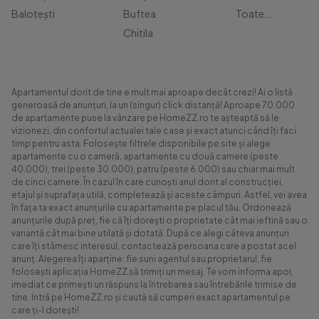
Balotești
Buftea
Toate...
Chitila
Apartamentul dorit de tine e mult mai aproape decât crezi! Ai o listă
generoasă de anunțuri, la un (singur) click distanță! Aproape 70.000
de apartamente puse la vânzare pe HomeZZ.ro te așteaptă să le
vizionezi, din confortul actualei tale case și exact atunci când îți faci
timp pentru asta. Folosește filtrele disponibile pe site și alege
apartamente cu o cameră, apartamente cu două camere (peste
40.000), trei (peste 30.000), patru (peste 6.000) sau chiar mai mult
de cinci camere. În cazul în care cunoști anul dorit al construcției,
etajul și suprafața utilă, completează și aceste câmpuri. Astfel, vei avea
în fața ta exact anunțurile cu apartamente pe placul tău. Ordonează
anunțurile după preț, fie că îți dorești o proprietate cât mai ieftină sau o
variantă cât mai bine utilată și dotată. După ce alegi câteva anunțuri
care îți stârnesc interesul, contactează persoana care a postat acel
anunț. Alegerea îți aparține: fie suni agentul sau proprietarul, fie
folosești aplicația HomeZZ să trimiți un mesaj. Te vom informa apoi,
imediat ce primești un răspuns la întrebarea sau întrebările trimise de
tine. Intră pe HomeZZ.ro și caută să cumperi exact apartamentul pe
care ți-l dorești!