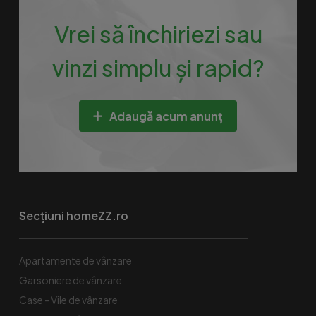
Vrei să închiriezi sau
vinzi simplu și rapid?
Adaugă acum anunț
Secțiuni homeZZ.ro
Apartamente de vânzare
Garsoniere de vânzare
Case - Vile de vânzare