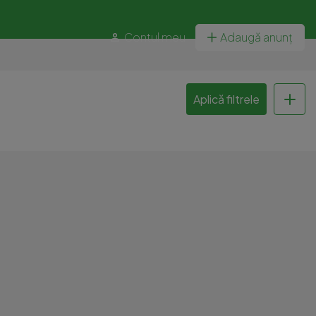
Contul meu
Adaugă anunț
Aplică filtrele