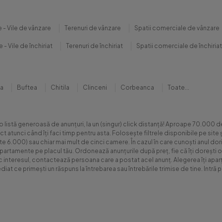
 - Vile de vânzare
Terenuri de vânzare
Spatii comerciale de vânzare
 - Vile de închiriat
Terenuri de închiriat
Spatii comerciale de închiriat
na
Buftea
Chitila
Clinceni
Corbeanca
Toate...
 o listă generoasă de anunțuri, la un (singur) click distanță! Aproape 70.00
xact atunci când îți faci timp pentru asta. Folosește filtrele disponibile pe s
.000) sau chiar mai mult de cinci camere. În cazul în care cunoști anul dorit 
apartamente pe placul tău. Ordonează anunțurile după preț, fie că îți dorești o
sc interesul, contactează persoana care a postat acel anunț. Alegerea îți aparți
diat ce primești un răspuns la întrebarea sau întrebările trimise de tine. Int