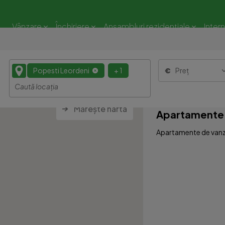
Vânzare
Închiriere
Ansambluri rezidențiale
Inter
Popesti Leordeni
+ 1
Preț
Mărește harta
Apartamente 
Apartamente de vanza