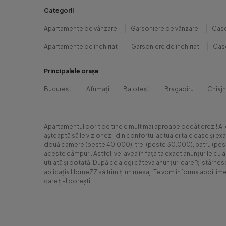
Categorii
Apartamente de vânzare
Garsoniere de vânzare
Case
Apartamente de închiriat
Garsoniere de închiriat
Case
Principalele orașe
București
Afumați
Balotești
Bragadiru
Chiaj
Apartamentul dorit de tine e mult mai aproape decât crezi! Ai
așteaptă să le vizionezi, din confortul actualei tale case și e
două camere (peste 40.000), trei (peste 30.000), patru (peste 6
aceste câmpuri. Astfel, vei avea în fața ta exact anunțurile cu 
utilată și dotată. După ce alegi câteva anunțuri care îți stârne
aplicația HomeZZ să trimiți un mesaj. Te vom informa apoi, ime
care ți-l dorești!