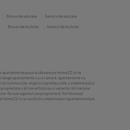
Birouri de vânzare
Servicii de vânzare
Birouri de închiriat
Servicii de închiriat
0 de apartamente puse la vânzare pe HomeZZ.ro te
ite și alege apartamente cu o cameră, apartamente cu
al construcției, etajul și suprafața utilă, completează și
 proprietate cât mai ieftină sau o variantă cât mai bine
ne: fie suni agentul sau proprietarul, fie folosești
ră pe HomeZZ.ro și caută să cumperi exact apartamentul pe