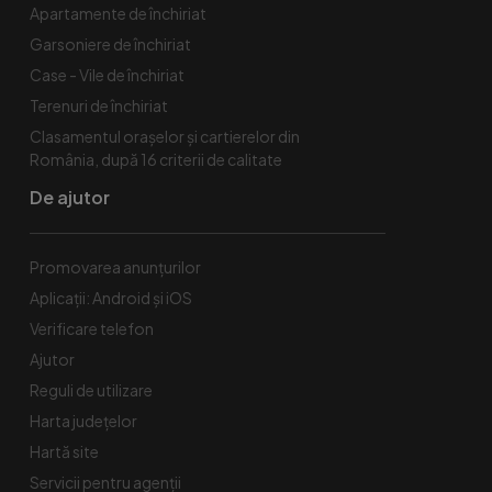
Apartamente de închiriat
Garsoniere de închiriat
Case - Vile de închiriat
Terenuri de închiriat
Clasamentul orașelor și cartierelor din
România, după 16 criterii de calitate
De ajutor
Promovarea anunțurilor
Aplicații: Android și iOS
Verificare telefon
Ajutor
Reguli de utilizare
Harta județelor
Hartă site
Servicii pentru agenții