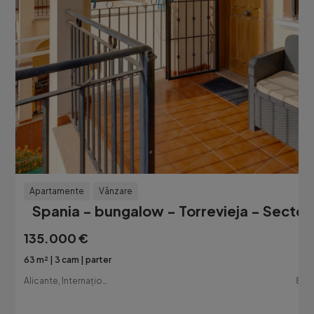
Apartamente
Vânzare
Spania - bungalow - Torrevieja - Sector
135.000 €
63 m²
3 cam
parter
Alicante, Internațional
8 lu