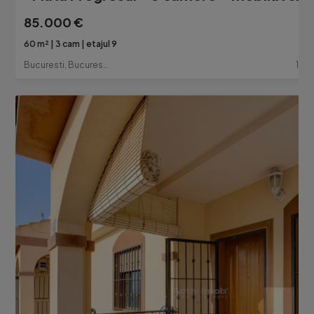
85.000 €
60 m²
3 cam
etajul 9
Bucuresti, Bucuresti-Ilfov
1 lu