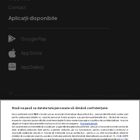
Contact
Aplicații disponibile
Google Play
App Store
AppGallery
Nouă ne pasă ca datele tale personale să rămână confidențiale
Noi și partenerii noștri
589
stocăm și/sau accesăm informații pe dispozitivul dvs., precum identificatorii cookie unici
pentru prelucrarea datelor cu caracter personal. Puteți accepta sau gestiona preferințele dvs. făcând clic mai jos,
respectiv vă puteți opune utilizării unui interes legitim în orice moment pe pagina cu politica de confidențialitate. Aceste
alegeri vor fi raportate partenerilor noștri și nu vă vor afecta navigarea.
Mai multe detalii
Urmărește-ne pe:
Noi si partenerii nostri (retelele de socializare si agentiile de publicitate partenere, precum si furnizorii nostri de servicii de
date analitice) prelucram date pentru a permite website-ului sa functioneze, pentru a personaliza continutul si
anunturile publicitare afisate in functie de interesele si/sau profilul dvs., pentru a va oferi functionalitati aferente
retelelor de socializare si pentru a analiza traficul pe website. Beneficiati de drepturile prevazute de art. 15-22 din GDPR
in legatura cu prelucrarea datelor cu caracter personal. Aceste drepturi pot fi exercitate prin modalitatea indicata
aici
. Prin