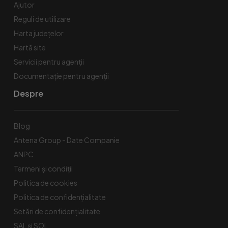
Ajutor
Reguli de utilizare
Harta județelor
Hartă site
Servicii pentru agenții
Documentație pentru agenții
Despre
Blog
Antena Group - Date Companie
ANPC
Termeni și condiții
Politica de cookies
Politica de confidențialitate
Setări de confidențialitate
SAL și SOL