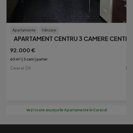
Apartamente
Vânzare
APARTAMENT CENTRU 3 CAMERE CENTRU!
92.000 €
60 m²
3 cam
parter
Caracal, Olt
1 lu
Vezi toate anunțurile Apartamente în Caracal