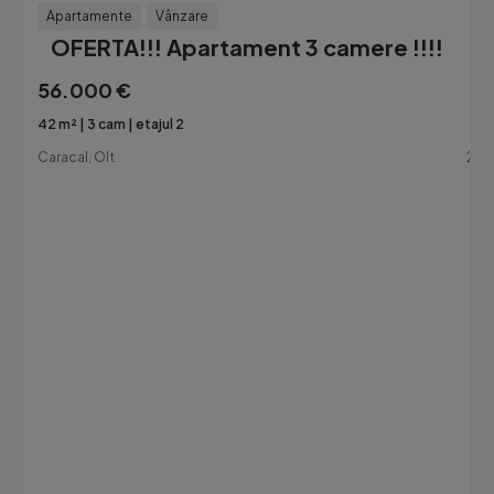
Apartamente
Vânzare
OFERTA!!! Apartament 3 camere !!!!
56.000 €
42 m²
3 cam
etajul 2
Caracal, Olt
2 zi