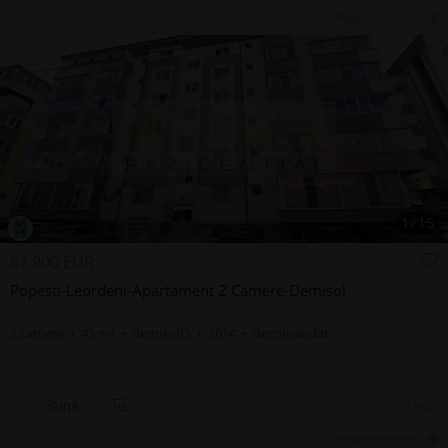
Popesti Leordeni, IF, Central
1
/
15
61.900 EUR
Popesti-Leordeni-Apartament 2 Camere-Demisol
2 camere • 45 m² • demisol/5 • 2014 • decomandat
4 aug.
Sună
Popesti Leordeni, IF, Central