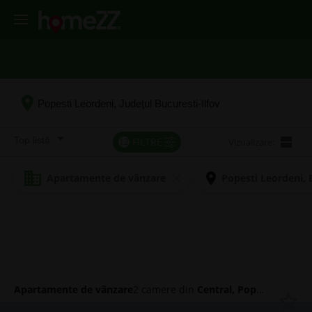
VÂNZĂRI
ÎNCHIRIERI
ANSAMBLURI
SERVICII
FILTRE
12
Vizualizare:
Apartamente de vânzare
Popesti Leordeni, 
Apartamente de vânzare
2 camere din
Central, Popesti Leordeni