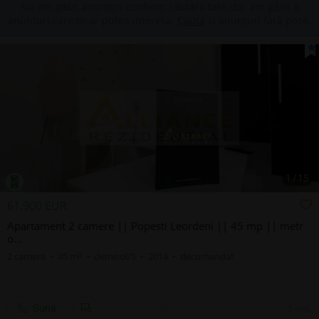
Nu am găsit anunțuri conform căutării tale, dar am găsit 8
anunțuri care te-ar putea interesa.
Caută
şi anunţuri fără poze.
1
/
15
61.900 EUR
Apartament 2 camere || Popesti Leordeni || 45 mp || metr
o...
2 camere • 45 m² • demisol/5 • 2014 • decomandat
5 aug.
Sună