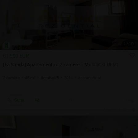
1
/
10
61.900 EUR
[La Strada] Apartament cu 2 camere | Mobilat si Utilat
2 camere • 45 m² • demisol/5 • 2014 • decomandat
3 aug.
Sună
Popesti Leordeni, IF, Central