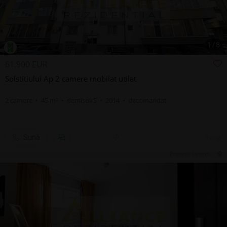
1
/
8
61.900 EUR
Solstitiului Ap 2 camere mobilat utilat
2 camere • 45 m² • demisol/5 • 2014 • decomandat
3 aug.
Sună
Popesti Leordeni, IF, Central