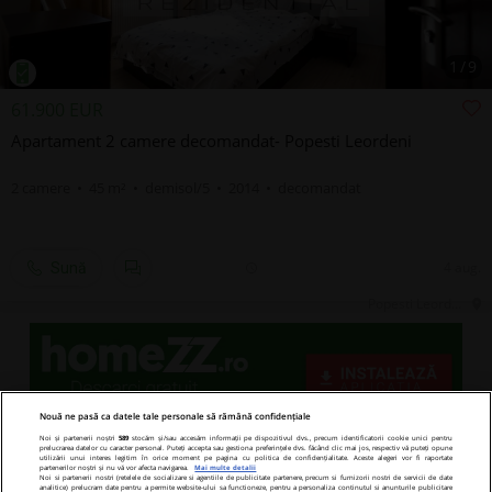
1
/
9
61.900 EUR
Apartament 2 camere decomandat- Popesti Leordeni
2 camere • 45 m² • demisol/5 • 2014 • decomandat
4 aug.
Sună
Popesti Leordeni, IF, Central
Nouă ne pasă ca datele tale personale să rămână confidențiale
Noi și partenerii noștri
589
stocăm și/sau accesăm informații pe dispozitivul dvs., precum identificatorii cookie unici pentru
prelucrarea datelor cu caracter personal. Puteți accepta sau gestiona preferințele dvs. făcând clic mai jos, respectiv vă puteți opune
utilizării unui interes legitim în orice moment pe pagina cu politica de confidențialitate. Aceste alegeri vor fi raportate
partenerilor noștri și nu vă vor afecta navigarea.
Mai multe detalii
Noi si partenerii nostri (retelele de socializare si agentiile de publicitate partenere, precum si furnizorii nostri de servicii de date
analitice) prelucram date pentru a permite website-ului sa functioneze, pentru a personaliza continutul si anunturile publicitare