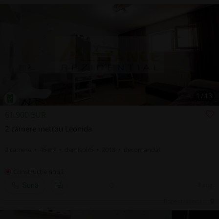
1
/
13
61.900 EUR
2 camere metrou Leonida
2 camere • 45 m² • demisol/5 • 2018 • decomandat
Construcţie nouă
3 aug.
Sună
Popesti Leordeni, IF, Central