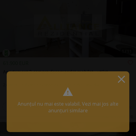
1
/
11
61.900 EUR
Apartament 2 camere decomandat mobilat - utilat
2 camere • 45 m² • demisol/5 • 2014 • decomandat
Anunțul nu mai este valabil. Vezi mai jos alte
3 aug.
Sună
anunțuri similare
Popesti Leordeni, IF, Central