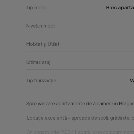
Tip imobil
Bloc apart
Niveluri imobil
Mobilat și Utilat
Ultimul etaj
Tip tranzacție
V
Spre vanzare apartamente de 3 camere in Bragadiru
 Locație excelentă – aproape de școli, grădinițe, 
 An construcție: 2024 |  spațiu bine compartimentat