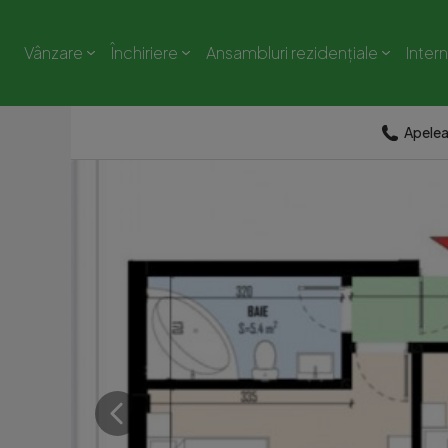
Vânzare
Închiriere
Ansambluri rezidențiale
Inter
Apele