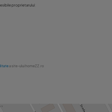
sibile proprietarului:
litate
a site-ului homeZZ.ro