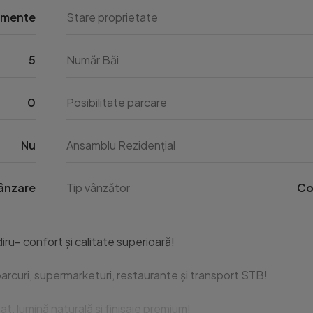
amente
Stare proprietate
5
Număr Băi
0
Posibilitate parcare
Nu
Ansamblu Rezidențial
ânzare
Tip vânzător
Co
– confort și calitate superioară!

parcuri, supermarketuri, restaurante și transport STB!

, lumină naturală și finisaje premium!
