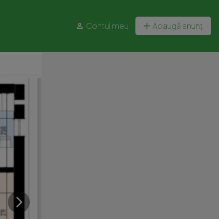
Contul meu
Adaugă anunț