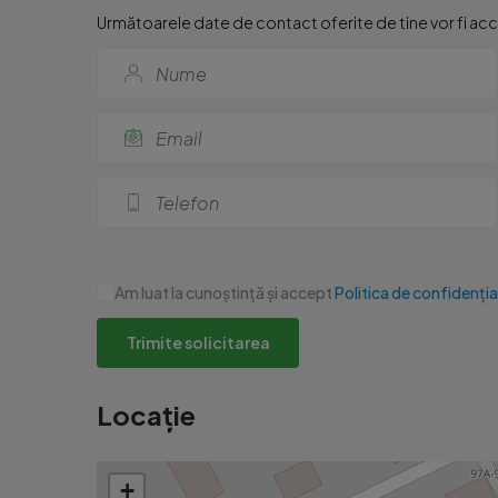
Următoarele date de contact oferite de tine vor fi acce
Am luat la cunoștință și accept
Politica de confidenția
Trimite solicitarea
Locație
+