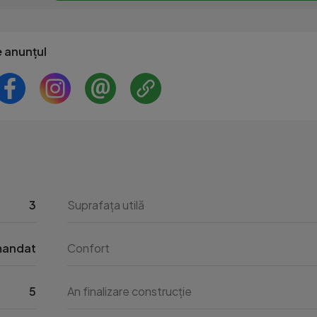
e anunțul
3
Suprafața utilă
andat
Confort
5
An finalizare construcție