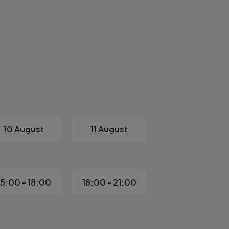
turii



ică – calitate garantată

10 August
11 August
15:00 - 18:00
18:00 - 21:00