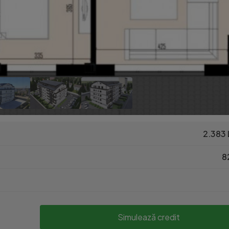
2.383 
82
Simulează credit