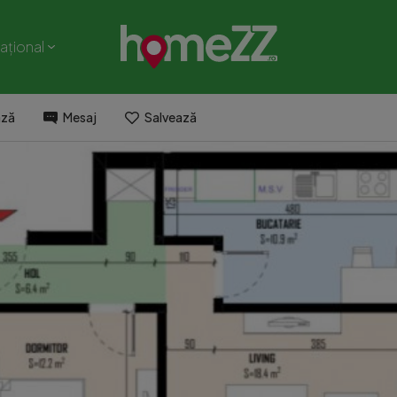
național
ază
Mesaj
Salvează