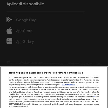
Aplicații disponibile
Google Play
App Store
AppGallery
Nouă ne pasă ca datele tale personale să rămână confidențiale
Noi și partenerii noștri
589
stocăm și/sau accesăm informații pe dispozitivul dvs., precum identificatorii cookie unici
pentru prelucrarea datelor cu caracter personal. Puteți accepta sau gestiona preferințele dvs. făcând clic mai jos,
respectiv vă puteți opune utilizării unui interes legitim în orice moment pe pagina cu politica de confidențialitate. Aceste
alegeri vor fi raportate partenerilor noștri și nu vă vor afecta navigarea.
Mai multe detalii
Urmărește-ne pe:
Noi si partenerii nostri (retelele de socializare si agentiile de publicitate partenere, precum si furnizorii nostri de servicii de
date analitice) prelucram date pentru a permite website-ului sa functioneze, pentru a personaliza continutul si
anunturile publicitare afisate in functie de interesele si/sau profilul dvs., pentru a va oferi functionalitati aferente
retelelor de socializare si pentru a analiza traficul pe website. Beneficiati de drepturile prevazute de art. 15-22 din GDPR
in legatura cu prelucrarea datelor cu caracter personal. Aceste drepturi pot fi exercitate prin modalitatea indicata
aici
. Prin
click pe “ACCEPT TOATE”, acceptati folosirea tuturor Tehnologiilor de tip Cookie, care implica inclusiv acceptul dvs. cu
privire la stocarea/accesarea informatiilor de catre Vendor-ii cu care colaboram. Prin click pe “VREAU SA MODIFIC
SETARILE INDIVIDUAL” puteti schimba preferintele in mod individual, mai putin cele legate de cookie strict necesare pentru
functionarea website-ului.