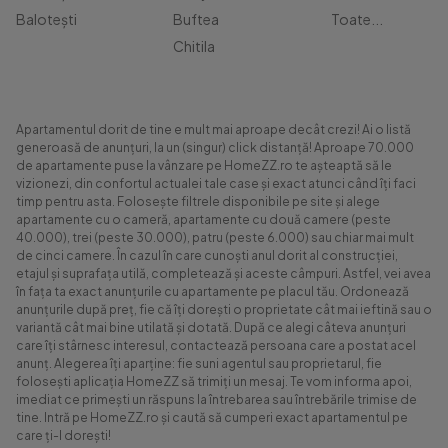
Balotești
Buftea
Toate...
Chitila
Apartamentul dorit de tine e mult mai aproape decât crezi! Ai o listă
generoasă de anunțuri, la un (singur) click distanță! Aproape 70.000
de apartamente puse la vânzare pe HomeZZ.ro te așteaptă să le
vizionezi, din confortul actualei tale case și exact atunci când îți faci
timp pentru asta. Folosește filtrele disponibile pe site și alege
apartamente cu o cameră, apartamente cu două camere (peste
40.000), trei (peste 30.000), patru (peste 6.000) sau chiar mai mult
de cinci camere. În cazul în care cunoști anul dorit al construcției,
etajul și suprafața utilă, completează și aceste câmpuri. Astfel, vei avea
în fața ta exact anunțurile cu apartamente pe placul tău. Ordonează
anunțurile după preț, fie că îți dorești o proprietate cât mai ieftină sau o
variantă cât mai bine utilată și dotată. După ce alegi câteva anunțuri
care îți stârnesc interesul, contactează persoana care a postat acel
anunț. Alegerea îți aparține: fie suni agentul sau proprietarul, fie
folosești aplicația HomeZZ să trimiți un mesaj. Te vom informa apoi,
imediat ce primești un răspuns la întrebarea sau întrebările trimise de
tine. Intră pe HomeZZ.ro și caută să cumperi exact apartamentul pe
care ți-l dorești!