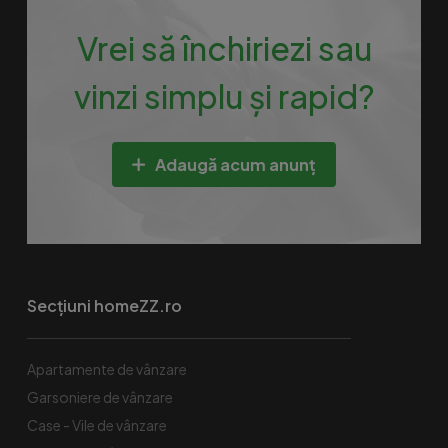
Vrei să închiriezi sau
vinzi simplu și rapid?
Adaugă acum anunț
Secțiuni homeZZ.ro
Apartamente de vânzare
Garsoniere de vânzare
Case - Vile de vânzare