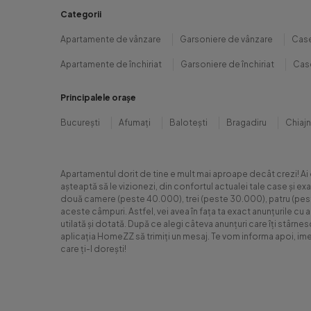
Categorii
Apartamente de vânzare
Garsoniere de vânzare
Case
Apartamente de închiriat
Garsoniere de închiriat
Case
Principalele orașe
București
Afumați
Balotești
Bragadiru
Chiaj
Apartamentul dorit de tine e mult mai aproape decât crezi! Ai
așteaptă să le vizionezi, din confortul actualei tale case și e
două camere (peste 40.000), trei (peste 30.000), patru (peste 6
aceste câmpuri. Astfel, vei avea în fața ta exact anunțurile cu 
utilată și dotată. După ce alegi câteva anunțuri care îți stârne
aplicația HomeZZ să trimiți un mesaj. Te vom informa apoi, ime
care ți-l dorești!