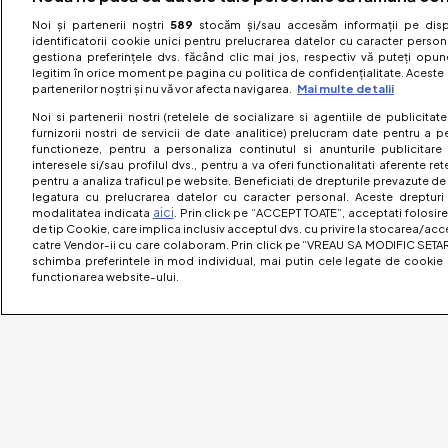
Noi și partenerii noștri
589
stocăm și/sau accesăm informații pe dispo
identificatorii cookie unici pentru prelucrarea datelor cu caracter person
gestiona preferințele dvs. făcând clic mai jos, respectiv vă puteți opune 
legitim în orice moment pe pagina cu politica de confidențialitate. Aceste a
partenerilor noștri și nu vă vor afecta navigarea.
Mai multe detalii
Noi si partenerii nostri (retelele de socializare si agentiile de publicita
furnizorii nostri de servicii de date analitice) prelucram date pentru a p
functioneze, pentru a personaliza continutul si anunturile publicitare
interesele si/sau profilul dvs., pentru a va oferi functionalitati aferente ret
pentru a analiza traficul pe website. Beneficiati de drepturile prevazute de
legatura cu prelucrarea datelor cu caracter personal. Aceste drepturi 
aici
modalitatea indicata
. Prin click pe “ACCEPT TOATE”, acceptati folosire
de tip Cookie, care implica inclusiv acceptul dvs. cu privire la stocarea/acc
catre Vendor-ii cu care colaboram. Prin click pe “VREAU SA MODIFIC SETAR
schimba preferintele in mod individual, mai putin cele legate de cookie 
functionarea website-ului.