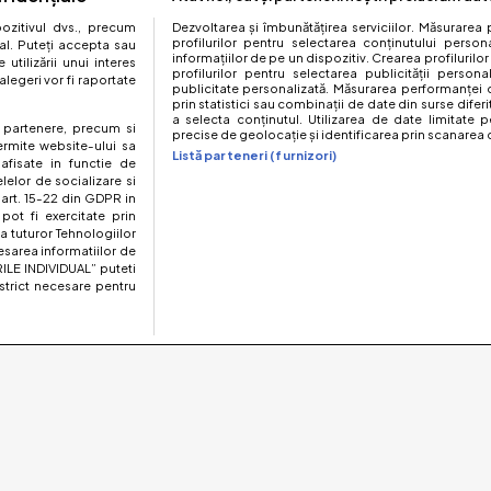
zitivul dvs., precum
Dezvoltarea și îmbunătățirea serviciilor. Măsurarea 
profilurilor pentru selectarea conținutului perso
al. Puteți accepta sau
informațiilor de pe un dispozitiv. Crearea profilurilor
utilizării unui interes
profilurilor pentru selectarea publicității persona
legeri vor fi raportate
publicitate personalizată. Măsurarea performanței c
prin statistici sau combinații de date din surse diferi
a selecta conținutul. Utilizarea de date limitate p
te partenere, precum si
precise de geolocație și identificarea prin scanarea d
ermite website-ului sa
Listă parteneri (furnizori)
 afisate in functie de
elelor de socializare si
 art. 15-22 din GDPR in
pot fi exercitate prin
a tuturor Tehnologiilor
esarea informatiilor de
ILE INDIVIDUAL” puteti
strict necesare pentru