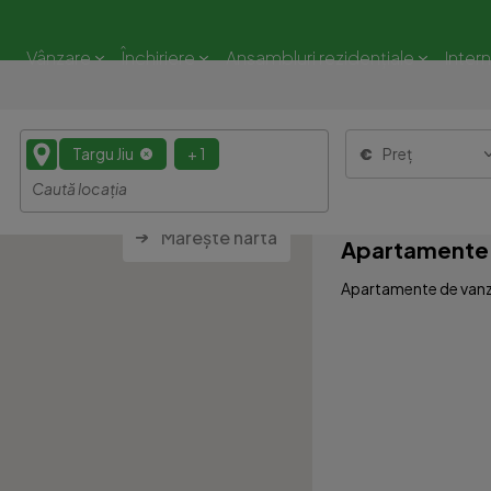
Vânzare
Închiriere
Ansambluri rezidențiale
Inter
Targu Jiu
+ 1
Preț
Mărește harta
Apartamente d
Apartamente de vanzar