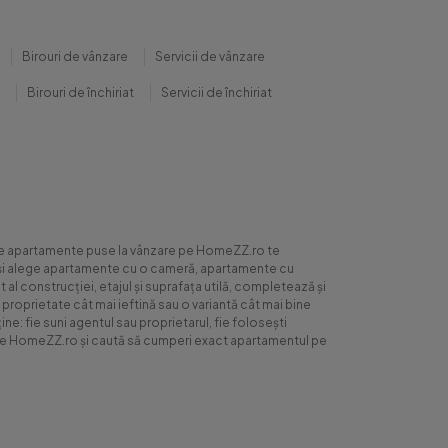
Birouri de vânzare
Servicii de vânzare
Birouri de închiriat
Servicii de închiriat
0 de apartamente puse la vânzare pe HomeZZ.ro te
ite și alege apartamente cu o cameră, apartamente cu
al construcției, etajul și suprafața utilă, completează și
 proprietate cât mai ieftină sau o variantă cât mai bine
ne: fie suni agentul sau proprietarul, fie folosești
ră pe HomeZZ.ro și caută să cumperi exact apartamentul pe