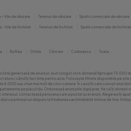
 - Vile de vânzare
Terenuri de vânzare
Spatii comerciale de vânzare
 - Vile de închiriat
Terenuri de închiriat
Spatii comerciale de închiriat
na
Buftea
Chitila
Clinceni
Corbeanca
Toate...
 o listă generoasă de anunțuri, la un (singur) click distanță! Aproape 70.00
xact atunci când îți faci timp pentru asta. Folosește filtrele disponibile pe s
.000) sau chiar mai mult de cinci camere. În cazul în care cunoști anul dorit 
apartamente pe placul tău. Ordonează anunțurile după preț, fie că îți dorești o
sc interesul, contactează persoana care a postat acel anunț. Alegerea îți aparți
diat ce primești un răspuns la întrebarea sau întrebările trimise de tine. Int