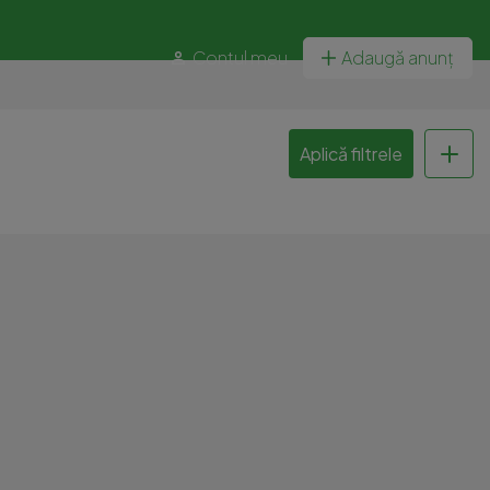
Contul meu
Adaugă anunț
Aplică filtrele