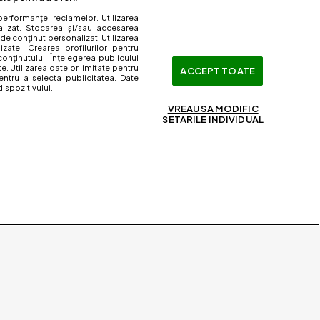
performanței reclamelor. Utilizarea
nalizat. Stocarea și/sau accesarea
 de conținut personalizat. Utilizarea
lizate. Crearea profilurilor pentru
onținutului. Înțelegerea publicului
te. Utilizarea datelor limitate pentru
ACCEPT TOATE
entru a selecta publicitatea. Date
ispozitivului.
VREAU SA MODIFIC
SETARILE INDIVIDUAL