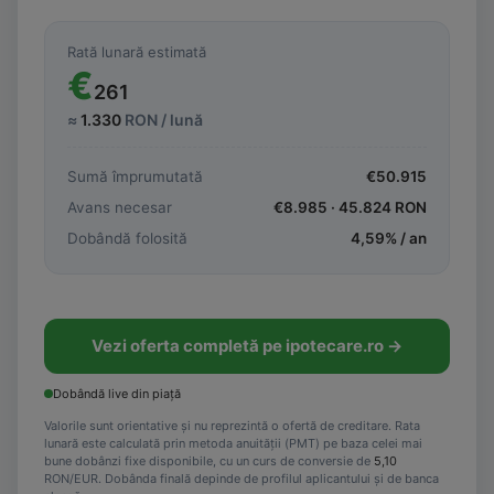
Rată lunară estimată
€
261
≈
1.330
RON / lună
Sumă împrumutată
€
50.915
Avans necesar
€
8.985
·
45.824
RON
Dobândă folosită
4,59
% / an
Vezi oferta completă pe ipotecare.ro →
Dobândă live din piață
Valorile sunt orientative și nu reprezintă o ofertă de creditare. Rata
lunară este calculată prin metoda anuității (PMT) pe baza celei mai
bune dobânzi fixe disponibile, cu un curs de conversie de
5,10
RON/EUR. Dobânda finală depinde de profilul aplicantului și de banca