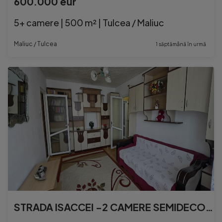
600.000 eur
5+ camere | 500 m² | Tulcea / Maliuc
Maliuc / Tulcea
1 săptămână în urmă
STRADA ISACCEI -2 CAMERE SEMIDECOMANDAT,CENTRALA ,PARCARE