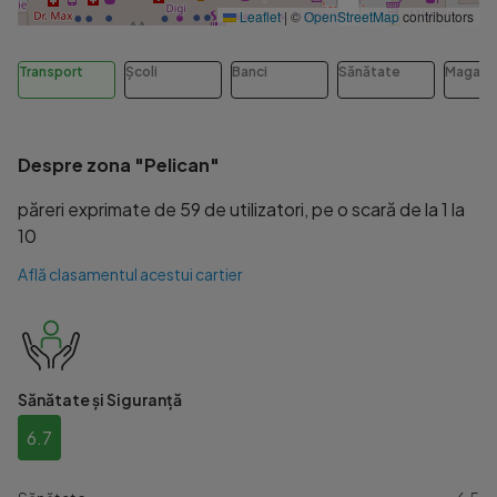
Leaflet
|
©
OpenStreetMap
contributors
Transport
Școli
Banci
Sănătate
Magazi
Despre zona "Pelican"
păreri exprimate de 59 de utilizatori, pe o scară de la 1 la
10
Află clasamentul acestui cartier
Sănătate și Siguranță
6.7