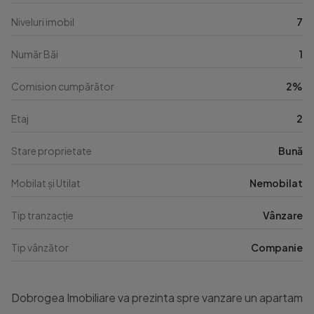
Niveluri imobil
7
Număr Băi
1
Comision cumpărător
2%
Etaj
2
Stare proprietate
Bună
Mobilat și Utilat
Nemobilat
Tip tranzacție
Vânzare
Tip vânzător
Companie
Dobrogea Imobiliare va prezinta spre vanzare un apartament 