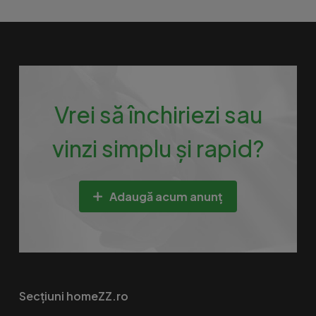
Vrei să închiriezi sau
vinzi simplu și rapid?
Adaugă acum anunț
Secțiuni homeZZ.ro