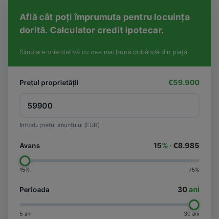
Află cât poți împrumuta pentru locuința
dorită. Calculator credit ipotecar.
Simulare orientativă cu cea mai bună dobândă din piață
€59.900
Prețul proprietății
Introdu prețul anunțului (EUR)
15
% ·
€8.985
Avans
15%
75%
30
ani
Perioada
5 ani
30 ani