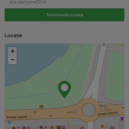
site-ului homeZZ.ro
Trimite solicitarea
Locație
+
−