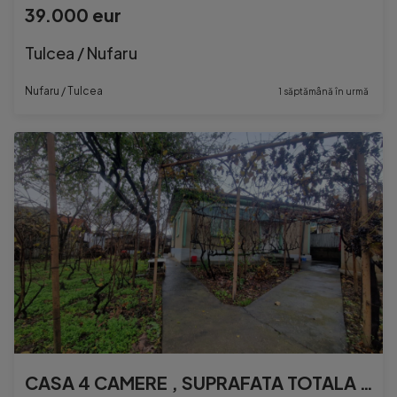
39.000 eur
Tulcea / Nufaru
Nufaru / Tulcea
1 săptămână în urmă
CASA 4 CAMERE , SUPRAFATA TOTALA 80 MP , TEREREN 355 MP, DES