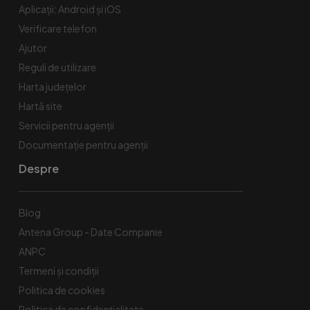
Aplicații: Android și iOS
Verificare telefon
Ajutor
Reguli de utilizare
Harta județelor
Hartă site
Servicii pentru agenții
Documentație pentru agenții
Despre
Blog
Antena Group - Date Companie
ANPC
Termeni și condiții
Politica de cookies
Politica de confidențialitate