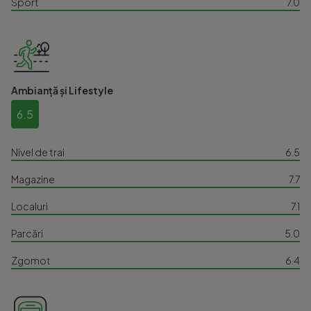
Sport
7.0
Ambianță și Lifestyle
6.5
Nivel de trai
6.5
Magazine
7.7
Localuri
7.1
Parcări
5.0
Zgomot
6.4