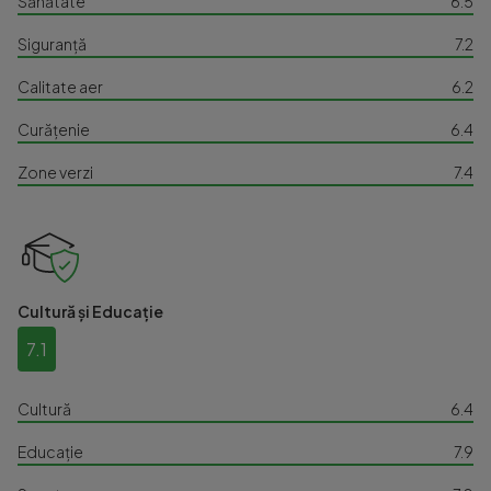
Sănătate
6.5
Siguranță
7.2
Calitate aer
6.2
Curățenie
6.4
Zone verzi
7.4
Cultură și Educație
7.1
Cultură
6.4
Educație
7.9