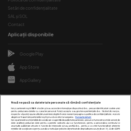
Setări de confidențialitate
SAL și SOL
Contact
Aplicații disponibile
Google Play
App Store
AppGallery
Nouă ne pasă ca datele tale personale să rămână confidențiale
Noi și partenerii noștri
589
stocăm și/sau accesăm informații pe dispozitivul dvs., precum identificatorii cookie unici
pentru prelucrarea datelor cu caracter personal. Puteți accepta sau gestiona preferințele dvs. făcând clic mai jos,
respectiv vă puteți opune utilizării unui interes legitim în orice moment pe pagina cu politica de confidențialitate. Aceste
alegeri vor fi raportate partenerilor noștri și nu vă vor afecta navigarea.
Mai multe detalii
Noi si partenerii nostri (retelele de socializare si agentiile de publicitate partenere, precum si furnizorii nostri de servicii de
date analitice) prelucram date pentru a permite website-ului sa functioneze, pentru a personaliza continutul si
anunturile publicitare afisate in functie de interesele si/sau profilul dvs., pentru a va oferi functionalitati aferente
retelelor de socializare si pentru a analiza traficul pe website. Beneficiati de drepturile prevazute de art. 15-22 din GDPR