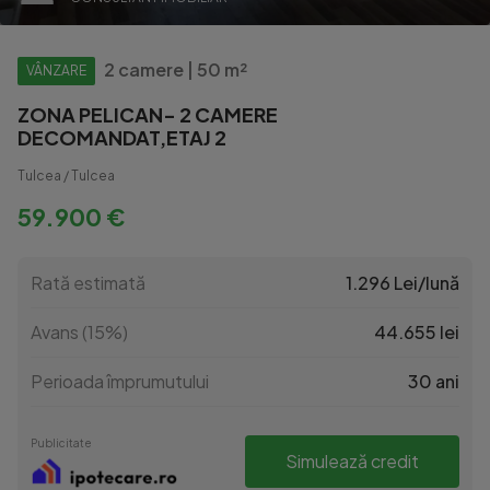
2 camere | 50 m²
VÂNZARE
ZONA PELICAN- 2 CAMERE
DECOMANDAT,ETAJ 2
Tulcea / Tulcea
59.900 €
Rată estimată
1.296 Lei/lună
Avans (15%)
44.655 lei
Perioada împrumutului
30 ani
Publicitate
Simulează credit