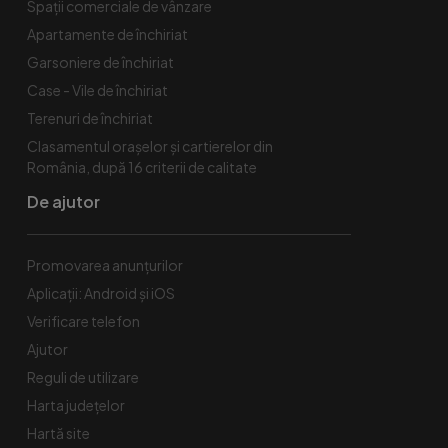
Spaţii comerciale de vânzare
Apartamente de închiriat
Garsoniere de închiriat
Case - Vile de închiriat
Terenuri de închiriat
Clasamentul orașelor și cartierelor din
România, după 16 criterii de calitate
De ajutor
Promovarea anunțurilor
Aplicații: Android și iOS
Verificare telefon
Ajutor
Reguli de utilizare
Harta județelor
Hartă site