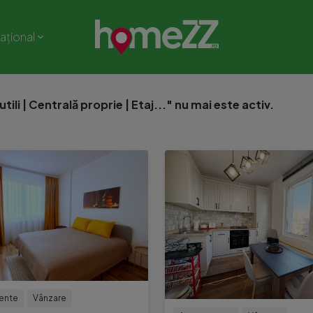
național
li | Centrală proprie | Etaj..." nu mai este activ.
ente
Vânzare