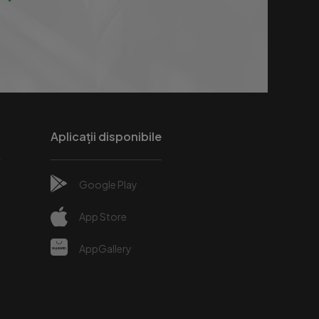
Aplicații disponibile
Google Play
e
App Store
AppGallery