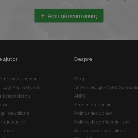
Adaugă acum anunț
e ajutor
Despre
omovarea anunțurilor
Blog
licații: Android și iOS
Antena Group - Date Compani
rificare telefon
ANPC
utor
Termeni și condiții
guli de utilizare
Politica de cookies
rta județelor
Politica de confidențialitate
rtă site
Setări de confidențialitate