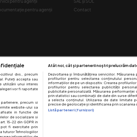
rvicii pentru agenții
SAL și SOL
cumentație pentru agenții
Contact
fidențiale
Atât noi, cât și partenerii noștri prelucrăm dat
zitivul dvs., precum
Dezvoltarea și îmbunătățirea serviciilor. Măsurarea 
profilurilor pentru selectarea conținutului perso
al. Puteți accepta sau
informațiilor de pe un dispozitiv. Crearea profilurilor
utilizării unui interes
profilurilor pentru selectarea publicității persona
legeri vor fi raportate
Urmărește-ne pe:
publicitate personalizată. Măsurarea performanței c
prin statistici sau combinații de date din surse diferi
a selecta conținutul. Utilizarea de date limitate p
te partenere, precum si
precise de geolocație și identificarea prin scanarea d
ermite website-ului sa
Listă parteneri (furnizori)
 afisate in functie de
elelor de socializare si
 art. 15-22 din GDPR in
pot fi exercitate prin
a tuturor Tehnologiilor
site este creat si administrat de Digital Antena Group. Toate drepturile rez
esarea informatiilor de