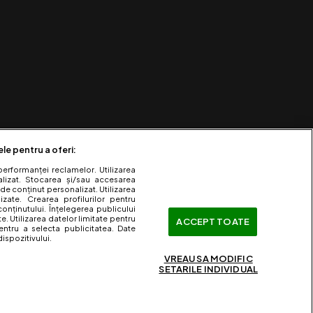
ele pentru a oferi:
performanței reclamelor. Utilizarea
nalizat. Stocarea și/sau accesarea
 de conținut personalizat. Utilizarea
lizate. Crearea profilurilor pentru
onținutului. Înțelegerea publicului
te. Utilizarea datelor limitate pentru
ACCEPT TOATE
entru a selecta publicitatea. Date
ispozitivului.
VREAU SA MODIFIC
SETARILE INDIVIDUAL
ervate.