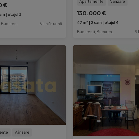
Apartamente
Vânzare
0 €
130.000 €
cam
etajul 3
47 m²
2 cam
etajul 4
Bucuresti, Bucuresti-Ilfov
6 luni în urmă
Bucuresti, Bucuresti-Ilfov
9 
ente
Vânzare