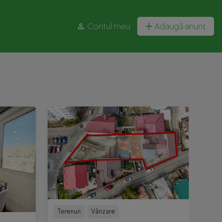
Contul meu
Adaugă anunț
Terenuri
Vânzare