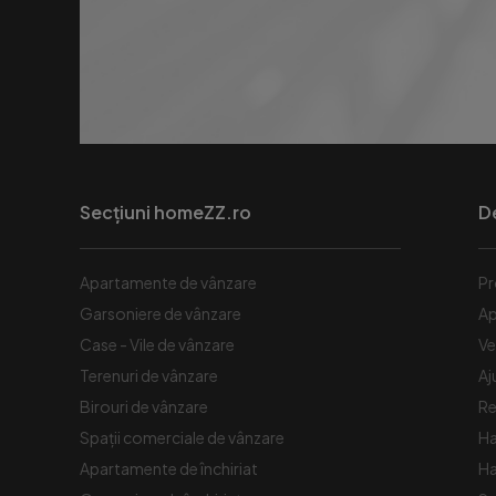
Secțiuni homeZZ.ro
D
Apartamente de vânzare
Pr
Garsoniere de vânzare
Ap
Case - Vile de vânzare
Ve
Terenuri de vânzare
Aj
Birouri de vânzare
Re
Spaţii comerciale de vânzare
Ha
Apartamente de închiriat
Ha