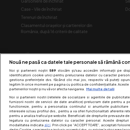
Garsoniere de închiriat
Se
Case - Vile de închiriat
Do
Terenuri de închiriat
Clasamentul orașelor și cartierelor din
România, după 16 criterii de calitate
Nouă ne pasă ca datele tale personale să rămână con
Noi și partenerii noștri
589
stocăm și/sau accesăm informații pe dispo
identificatorii cookie unici pentru prelucrarea datelor cu caracter person
gestiona preferințele dvs. făcând clic mai jos, respectiv vă puteți opune 
legitim în orice moment pe pagina cu politica de confidențialitate. Aceste a
partenerilor noștri și nu vă vor afecta navigarea.
Mai multe detalii
Noi si partenerii nostri (retelele de socializare si agentiile de publicita
furnizorii nostri de servicii de date analitice) prelucram date pentru a p
functioneze, pentru a personaliza continutul si anunturile publicitare
interesele si/sau profilul dvs., pentru a va oferi functionalitati aferente ret
pentru a analiza traficul pe website. Beneficiati de drepturile prevazute de
legatura cu prelucrarea datelor cu caracter personal. Aceste drepturi 
aici
modalitatea indicata
. Prin click pe “ACCEPT TOATE”, acceptati folosire
Acest 
de tip Cookie, care implica inclusiv acceptul dvs. cu privire la stocarea/acc