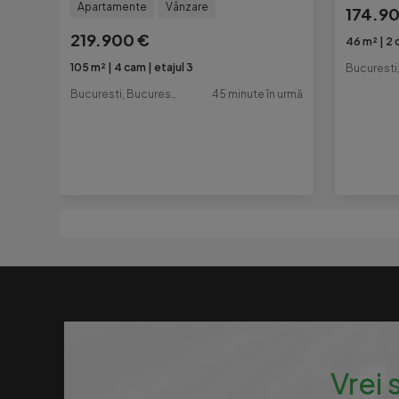
Apartamente
Vânzare
174.9
219.900 €
46 m²
2 
105 m²
4 cam
etajul 3
Bucuresti, Bucuresti-Ilfov
45 minute în urmă
Vrei 