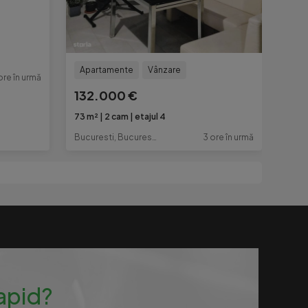
Apartamente
Vânzare
ore în urmă
132.000 €
73 m²
2 cam
etajul 4
Bucuresti, Bucuresti-Ilfov
3 ore în urmă
rapid?