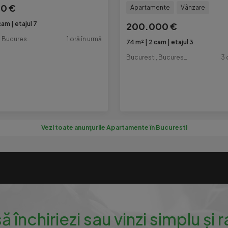
00 €
Apartamente
Vânzare
cam
etajul 7
200.000 €
Bucuresti, Bucuresti-Ilfov
1 oră în urmă
74 m²
2 cam
etajul 3
Bucuresti, Bucuresti-Ilfov
3 
Vezi toate anunțurile Apartamente în Bucuresti
să închiriezi sau vinzi simplu și 