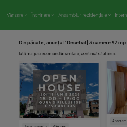
Vânzare
Închiriere
Ansambluri rezidențiale
Inter
Din păcate, anunțul "Decebal | 3 camere 97 mp uti
Iată mai jos recomandări similare, continuă căutarea:
Apartam
Apartamente
Vânzare