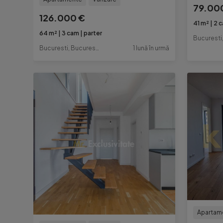
79.00
126.000 €
41 m²
2 
64 m²
3 cam
parter
Bucuresti, Bucuresti-Ilfov
1 lună în urmă
Apartam